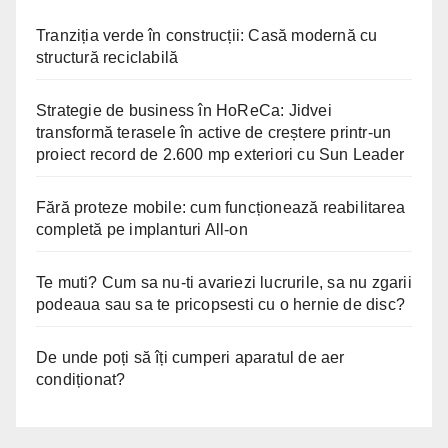
Tranziția verde în construcții: Casă modernă cu
structură reciclabilă
Strategie de business în HoReCa: Jidvei
transformă terasele în active de creștere printr-un
proiect record de 2.600 mp exteriori cu Sun Leader
Fără proteze mobile: cum funcționează reabilitarea
completă pe implanturi All-on
Te muti? Cum sa nu-ti avariezi lucrurile, sa nu zgarii
podeaua sau sa te pricopsesti cu o hernie de disc?
De unde poți să îți cumperi aparatul de aer
condiționat?