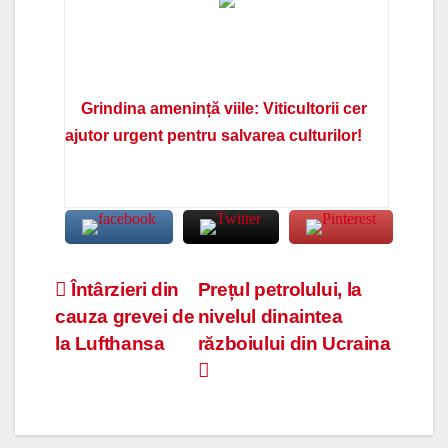
Grindina amenință viile: Viticultorii cer
ajutor urgent pentru salvarea culturilor!
Navigare
Întârzieri din
Prețul petrolului, la
cauza grevei de
nivelul dinaintea
în
la Lufthansa
războiului din Ucraina
articole