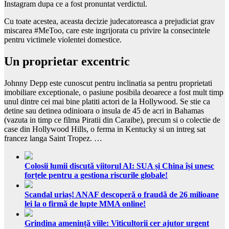
Instagram dupa ce a fost pronuntat verdictul.
Cu toate acestea, aceasta decizie judecatoreasca a prejudiciat grav
miscarea #MeToo, care este ingrijorata cu privire la consecintele
pentru victimele violentei domestice.
Un proprietar excentric
Johnny Depp este cunoscut pentru inclinatia sa pentru proprietati
imobiliare exceptionale, o pasiune posibila deoarece a fost mult timp
unul dintre cei mai bine platiti actori de la Hollywood. Se stie ca
detine sau detinea odinioara o insula de 45 de acri in Bahamas
(vazuta in timp ce filma Piratii din Caraibe), precum si o colectie de
case din Hollywood Hills, o ferma in Kentucky si un intreg sat
francez langa Saint Tropez. …
Colosii lumii discută viitorul AI: SUA și China își unesc
forțele pentru a gestiona riscurile globale!
Scandal uriaș! ANAF descoperă o fraudă de 26 milioane
lei la o firmă de lupte MMA online!
Grindina amenință viile: Viticultorii cer ajutor urgent