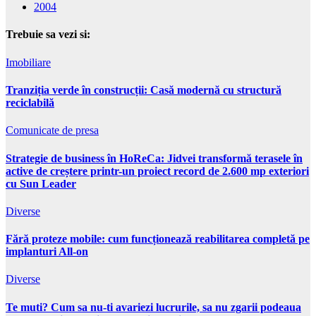
2004
Trebuie sa vezi si:
Imobiliare
Tranziția verde în construcții: Casă modernă cu structură
reciclabilă
Comunicate de presa
Strategie de business în HoReCa: Jidvei transformă terasele în
active de creștere printr-un proiect record de 2.600 mp exteriori
cu Sun Leader
Diverse
Fără proteze mobile: cum funcționează reabilitarea completă pe
implanturi All-on
Diverse
Te muti? Cum sa nu-ti avariezi lucrurile, sa nu zgarii podeaua