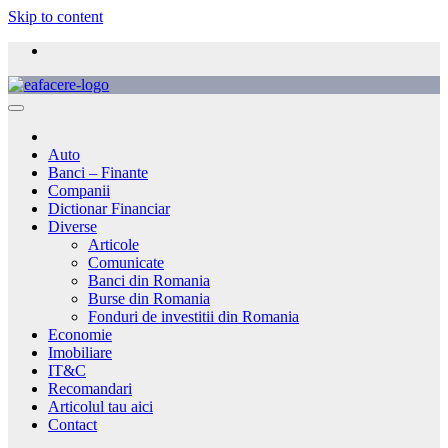
Skip to content
Auto
Banci – Finante
Companii
Dictionar Financiar
Diverse
Articole
Comunicate
Banci din Romania
Burse din Romania
Fonduri de investitii din Romania
Economie
Imobiliare
IT&C
Recomandari
Articolul tau aici
Contact