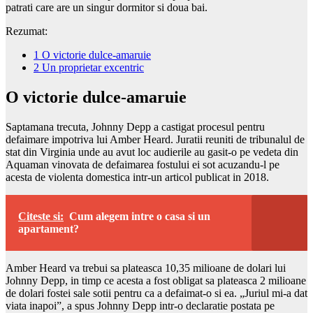
patrati care are un singur dormitor si doua bai.
Rezumat:
1
O victorie dulce-amaruie
2
Un proprietar excentric
O victorie dulce-amaruie
Saptamana trecuta, Johnny Depp a castigat procesul pentru
defaimare impotriva lui Amber Heard. Juratii reuniti de tribunalul de
stat din Virginia unde au avut loc audierile au gasit-o pe vedeta din
Aquaman vinovata de defaimarea fostului ei sot acuzandu-l pe
acesta de violenta domestica intr-un articol publicat in 2018.
Citeste si:
Cum alegem intre o casa si un
apartament?
Amber Heard va trebui sa plateasca 10,35 milioane de dolari lui
Johnny Depp, in timp ce acesta a fost obligat sa plateasca 2 milioane
de dolari fostei sale sotii pentru ca a defaimat-o si ea. „Juriul mi-a dat
viata inapoi”, a spus Johnny Depp intr-o declaratie postata pe