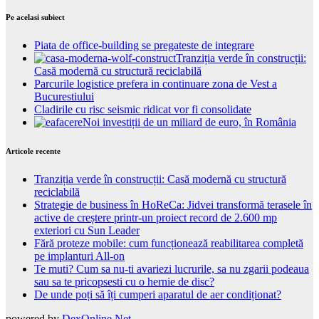
Pe acelasi subiect
Piata de office-building se pregateste de integrare
Tranziția verde în construcții:
Casă modernă cu structură reciclabilă
Parcurile logistice prefera in continuare zona de Vest a
Bucurestiului
Cladirile cu risc seismic ridicat vor fi consolidate
Noi investiții de un miliard de euro, în România
Articole recente
Tranziția verde în construcții: Casă modernă cu structură
reciclabilă
Strategie de business în HoReCa: Jidvei transformă terasele în
active de creștere printr-un proiect record de 2.600 mp
exteriori cu Sun Leader
Fără proteze mobile: cum funcționează reabilitarea completă
pe implanturi All-on
Te muti? Cum sa nu-ti avariezi lucrurile, sa nu zgarii podeaua
sau sa te pricopsesti cu o hernie de disc?
De unde poți să îți cumperi aparatul de aer condiționat?
powered by
DexOnline.Net