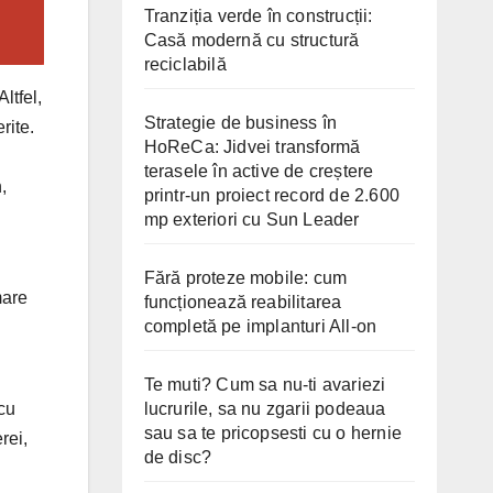
Tranziția verde în construcții:
Casă modernă cu structură
reciclabilă
ltfel,
Strategie de business în
rite.
HoReCa: Jidvei transformă
terasele în active de creștere
,
printr-un proiect record de 2.600
mp exteriori cu Sun Leader
Fără proteze mobile: cum
mare
funcționează reabilitarea
completă pe implanturi All-on
Te muti? Cum sa nu-ti avariezi
lucrurile, sa nu zgarii podeaua
cu
sau sa te pricopsesti cu o hernie
rei,
de disc?