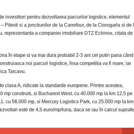
 investitori pentru dezvoltarea parcurilor logistice, elementul
 Pitesti si a jonctiunilor de la Carrefour, de la Ciorogarla si de 
u, reprezentanta a companiei imobiliare DTZ Echinox, citata de 
ona în etape si va mai dura probabil 2-3 ani cel putin pana când 
construiasca noi parcuri logistice, însa competitia va fi mare, iar
dica Tarcavu.
de clasa A, ridicate la standarde europene. Printre acestea,
00 mp construiti, si Bucharest West, cu 40.000 mp la km 12,5 pe
1. cu 56.000 mp, si Mercury Logistics Park, cu 25.000 mp la km
dezvoltari este de 4,5 euro/mp/luna, daca se iau în calcul suprafe