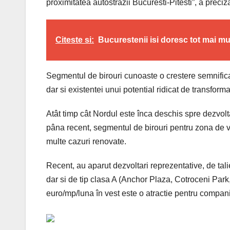
proximitatea autostrazii Bucuresti-Pitesti”, a prec
Citeste si:
Bucurestenii isi doresc tot mai mu
Segmentul de birouri cunoaste o crestere semnificat
dar si existentei unui potential ridicat de transfor
Atât timp cât Nordul este înca deschis spre dezvoltar
pâna recent, segmentul de birouri pentru zona de ve
multe cazuri renovate.
Recent, au aparut dezvoltari reprezentative, de tal
dar si de tip clasa A (Anchor Plaza, Cotroceni Park
euro/mp/luna în vest este o atractie pentru compani