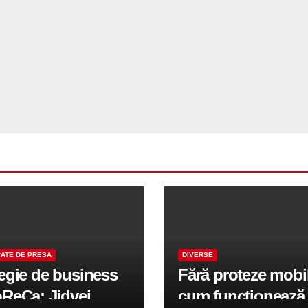
ATE DE PRESA
DIVERSE
tegie de business
Fără proteze mobi
oReCa: Jidvei
cum funcționează