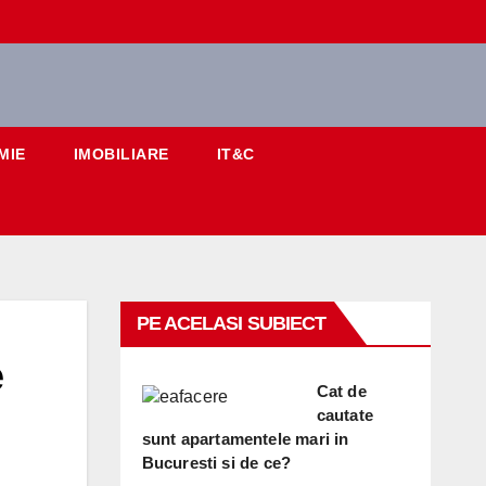
MIE
IMOBILIARE
IT&C
PE ACELASI SUBIECT
e
Cat de
cautate
sunt apartamentele mari in
Bucuresti si de ce?