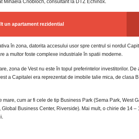
izat Mihaela Cnobloch, consultant la DTZ Echinox.
lt un apartament rezidential
iva în zona, datorita accesului usor spre centrul si nordul Capit
mare a multor foste complexe industriale în spatii moderne.
e, zona de Vest nu este în topul preferintelor investitorilor. De a
st a Capitalei era reprezentat de imobile talie mica, de clasa B,
ie mare, cum ar fi cele de tip Business Park (Sema Park, West G
, Global Business Center, Riverside). Mai mult, o chirie de 14 –
i.