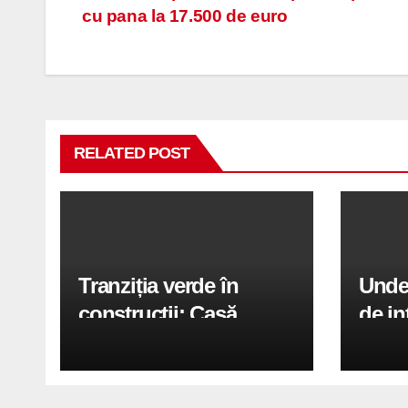
cu pana la 17.500 de euro
în
articole
RELATED POST
Tranziția verde în
Unde 
construcții: Casă
de in
modernă cu structură
calit
reciclabilă