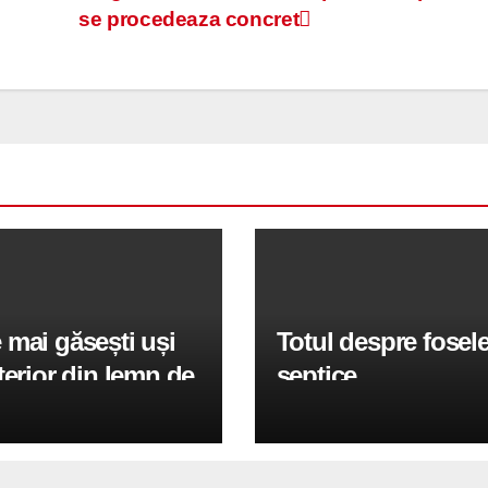
se procedeaza concret
mai găsești uși
Totul despre fosel
terior din lemn de
septice
ate în România