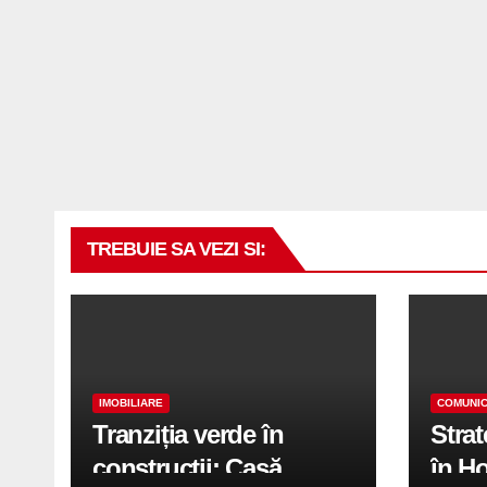
TREBUIE SA VEZI SI:
IMOBILIARE
COMUNIC
Tranziția verde în
Stra
construcții: Casă
în H