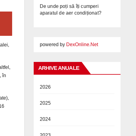
De unde poți să îți cumperi
aparatul de aer condiționat?
powered by
DexOnline.Net
alei,
ltfel,
ARHIVE ANUALE
 în
2026
ate),
2025
 16
2024
2023