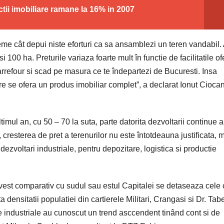
ctii imobiliare ramane la 16% in 2007
eme cât depui niste eforturi ca sa ansamblezi un teren vandabil. A
i 100 ha. Preturile variaza foarte mult în functie de facilitatile ofe
arrefour si scad pe masura ce te îndepartezi de Bucuresti. Insa
re se ofera un produs imobiliar complet”, a declarat Ionut Ciocan
ultimul an, cu 50 – 70 la suta, parte datorita dezvoltarii continue a
, cresterea de pret a terenurilor nu este întotdeauna justificata, 
ezvoltari industriale, pentru depozitare, logistica si productie
 vest comparativ cu sudul sau estul Capitalei se detaseaza cele 
a densitatii populatiei din cartierele Militari, Crangasi si Dr. Tabe
le industriale au cunoscut un trend asccendent tinând cont si de