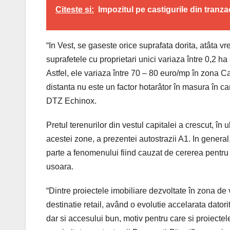
Citeste si:
Impozitul pe castigurile din tranza
“In Vest, se gaseste orice suprafata dorita, atâta vr
suprafetele cu proprietari unici variaza între 0,2 ha s
Astfel, ele variaza între 70 – 80 euro/mp în zona C
distanta nu este un factor hotarâtor în masura în ca
DTZ Echinox.
Pretul terenurilor din vestul capitalei a crescut, în 
acestei zone, a prezentei autostrazii A1. In general
parte a fenomenului fiind cauzat de cererea pentru d
usoara.
“Dintre proiectele imobiliare dezvoltate în zona de
destinatie retail, având o evolutie accelarata datorit
dar si accesului bun, motiv pentru care si proiecte