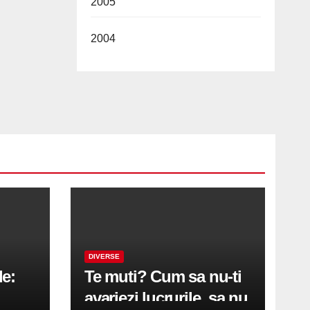
2005
2004
DIVERSE
le:
Te muti? Cum sa nu-ti
avariezi lucrurile, sa nu