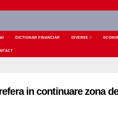
II
DICTIONAR FINANCIAR
DIVERSE
ECONO
NTACT
prefera in continuare zona d