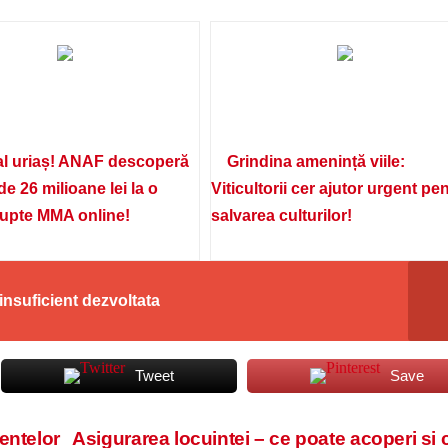
l uriaș! ANAF descoperă
Grindina amenință viile:
de 26 milioane lei la o
Viticultorii cer ajutor urgent pe
lupte MMA online!
salvarea culturilor!
insuficient dezvoltata
Tweet
Save
entelor
Asigurarea locuintei – ce poate acoperi si