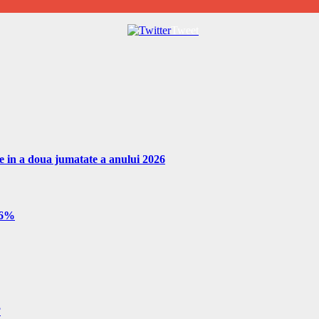
Tweet
re in a doua jumatate a anului 2026
e 6%
?