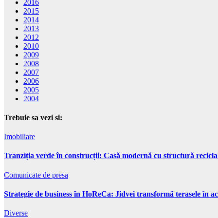
2016
2015
2014
2013
2012
2010
2009
2008
2007
2006
2005
2004
Trebuie sa vezi si:
Imobiliare
Tranziția verde în construcții: Casă modernă cu structură recicla
Comunicate de presa
Strategie de business în HoReCa: Jidvei transformă terasele în ac
Diverse