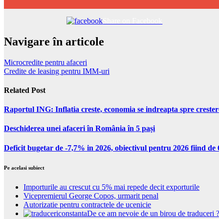
Share on Facebook
Navigare în articole
Microcredite pentru afaceri
Credite de leasing pentru IMM-uri
Related Post
Raportul ING: Inflatia creste, economia se indreapta spre creste
Deschiderea unei afaceri în România în 5 pași
Deficit bugetar de -7,7% in 2026, obiectivul pentru 2026 fiind d
Pe acelasi subiect
Importurile au crescut cu 5% mai repede decit exporturile
Vicepremierul George Copos, urmarit penal
Autorizatie pentru contractele de ucenicie
De ce am nevoie de un birou de traduceri 