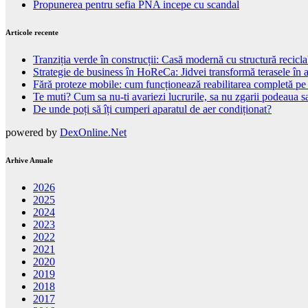
Propunerea pentru sefia PNA incepe cu scandal
Articole recente
Tranziția verde în construcții: Casă modernă cu structură recicla
Strategie de business în HoReCa: Jidvei transformă terasele în a
Fără proteze mobile: cum funcționează reabilitarea completă pe
Te muti? Cum sa nu-ti avariezi lucrurile, sa nu zgarii podeaua sa
De unde poți să îți cumperi aparatul de aer condiționat?
powered by
DexOnline.Net
Arhive Anuale
2026
2025
2024
2023
2022
2021
2020
2019
2018
2017