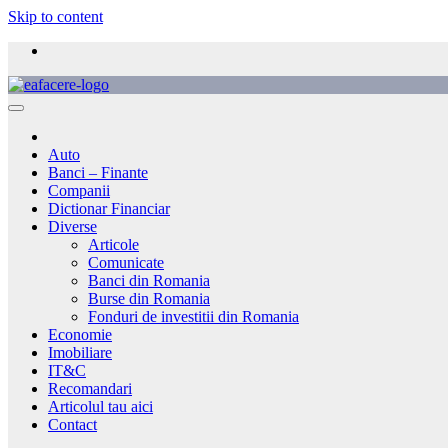
Skip to content
Auto
Banci – Finante
Companii
Dictionar Financiar
Diverse
Articole
Comunicate
Banci din Romania
Burse din Romania
Fonduri de investitii din Romania
Economie
Imobiliare
IT&C
Recomandari
Articolul tau aici
Contact