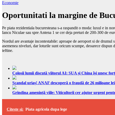
Economie
Oportunitati la margine de Bucu
Pe piata rezidentiala bucuresteana s-a raspandit o moda: luxul e in no
Iancu Niculae sau spre Antena 1 se cer deja preturi de 200-300 de euro
Nordul are avantaje incontestabile: aproape de aeroport si de drumul spr
asemenea niveluri, dar loturile sunt oricum scumpe, deoarece dispun de 
ieftine.
Colosii lumii discută viitorul AI: SUA și China își unesc forț
Scandal uriaș! ANAF descoperă o fraudă de 26 milioane lei
Grindina amenință viile: Viticultorii cer ajutor urgent pentr
Citeste si:
Piata agricola dupa lege