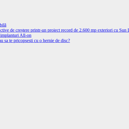
bilă
ctive de creștere printr-un proiect record de 2.600 mp exteriori cu Sun
 implanturi All-on
u sa te pricopsesti cu o hernie de disc?