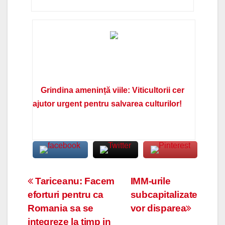
Grindina amenință viile: Viticultorii cer
ajutor urgent pentru salvarea culturilor!
Navigare
Tariceanu: Facem
IMM-urile
eforturi pentru ca
subcapitalizate
în
Romania sa se
vor disparea
integreze la timp in