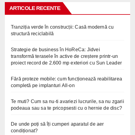
ARTICOLE RECENTE
Tranziția verde în construcții: Casă modernă cu
structură reciclabilă
Strategie de business în HoReCa: Jidvei
transformă terasele în active de creștere printr-un
proiect record de 2.600 mp exteriori cu Sun Leader
Fără proteze mobile: cum funcționează reabilitarea
completă pe implanturi All-on
Te muti? Cum sa nu-ti avariezi lucrurile, sa nu zgarii
podeaua sau sa te pricopsesti cu o hernie de disc?
De unde poți să îți cumperi aparatul de aer
condiționat?