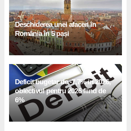
Deschiderea unei afaceri în
România în 5 pași
Deficit bugetar de -7,7% in 2026,
obiectivul pentru 2026 fiind de
6%