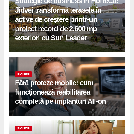
Strategie de business în HoReCa:
Jidvei transformă terasele în
active de creștere printr-un
proiect record de 2.600 mp
exteriori cu Sun Leader
DIVERSE
Fără proteze mobile: cum
funcționează reabilitarea
completă pe implanturi All-on
DIVERSE