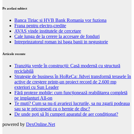
Pe acelasi subiect
Banca Tiriac si HVB Bank Romania vor fuziona
Frana pentru electro-credite
AVAS vinde institutele de cercetare
Cale lunga de la cerere la accesare de fonduri
Intreprinzatorul roman isi baga banii in negustorie
Articole recente
Tranziția verde în construcții: Casă modernă cu structură
reciclabilă
Strategie de business în HoReCa: Jidvei transformă terasele în
active de creștere printr-un proiect record de 2.600 mp
exteriori cu Sun Leader
Fără proteze mobile: cum funcționează reabilitarea completă
pe implanturi All-on
Te muti? Cum sa nu-ti avariezi lucrurile, sa nu zgarii podeaua
sau sa te pricopsesti cu o hernie de disc?
De unde poți să îți cumperi aparatul de aer condiționat?
powered by
DexOnline.Net