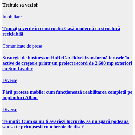
Trebuie sa vezi si:
Imobiliare
Tranziția verde în construcții: Casă modernă cu structură
reciclabilă
Comunicate de presa
Strategie de business în HoReCa: Jidvei transformă terasele în
active de creștere printr-un proiect record de 2.600 mp exteriori
cu Sun Leader
Diverse
Fără proteze mobile: cum funcționează reabilitarea completă pe
implanturi All-on
Diverse
Te muti? Cum sa nu-ti avariezi lucrurile, sa nu zgarii podeaua
sau sa te pricopsesti cu o hernie de disc?