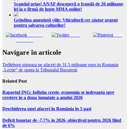
Scandal uriaș! ANAF descoperă o fraudă de 26 milioane
lei la o firmă de lupte MMA online!
Grindina amenință viile: Viticultorii cer ajutor urgent
pentru salvarea culturilor!
Share on
Tweet
Save
Facebook
Navigare în articole
Trelleborg mizeaza pe afaceri de 31,5 milioane euro in Romania
„Lectie“ de spaga la Tribunalul Bucuresti
Related Post
Raportul ING: Inflatia creste, economia se indreapta spre
crestere in a doua jumatate a anului 2026
Deschiderea unei afaceri în România în 5 pași
Deficit bugetar de -7,7% in 2026, obiectivul pentru 2026 fiind
de 6%