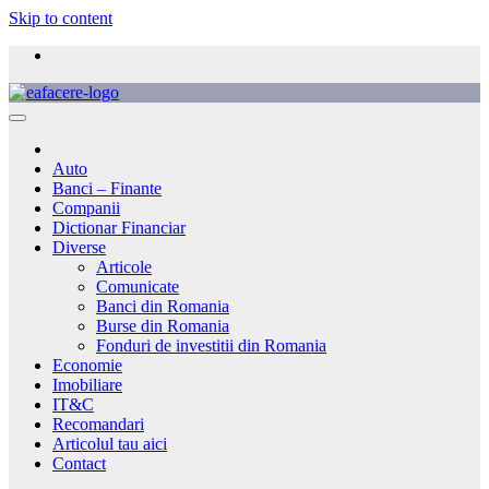
Skip to content
Auto
Banci – Finante
Companii
Dictionar Financiar
Diverse
Articole
Comunicate
Banci din Romania
Burse din Romania
Fonduri de investitii din Romania
Economie
Imobiliare
IT&C
Recomandari
Articolul tau aici
Contact