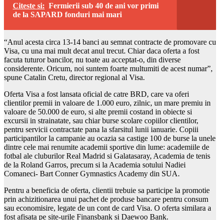
Citeste si:
Fermierii sub 40 de ani vor primi
de la SAPARD fonduri mai mari
“Anul acesta circa 13-14 banci au semnat contracte de promovare cu
Visa, cu una mai mult decat anul trecut. Chiar daca oferta a fost
facuta tuturor bancilor, nu toate au acceptat-o, din diverse
considerente. Oricum, noi suntem foarte multumiti de acest numar”,
spune Catalin Cretu, director regional al Visa.
Oferta Visa a fost lansata oficial de catre BRD, care va oferi
clientilor premii in valoare de 1.000 euro, zilnic, un mare premiu in
valoare de 50.000 de euro, si alte premii costand in obiecte si
excursii in strainatate, sau chiar burse scolare copiilor clientilor,
pentru servicii contractate pana la sfarsitul lunii ianuarie. Copiii
participantilor la campanie au ocazia sa castige 100 de burse la unele
dintre cele mai renumite academii sportive din lume: academiile de
fotbal ale cluburilor Real Madrid si Galatasaray, Academia de tenis
de la Roland Garros, precum si la Academia sotului Nadiei
Comaneci- Bart Conner Gymnastics Academy din SUA.
Pentru a beneficia de oferta, clientii trebuie sa participe la promotie
prin achizitionarea unui pachet de produse bancare pentru consum
sau economisire, legate de un cont de card Visa. O oferta similara a
fost afisata pe site-urile Finansbank si Daewoo Bank.