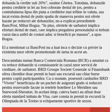
dobanda la credite sub 20%”, sustine Ghetea. Totodata, dobanzile
pentru creditele in lei au fost coborate destul de jos, pentru a
contrabalansa lipsa din piata a creditelor mai ieftine in valuta, asa
incat exista destul de putin spatiu de manevra pentru noi oferte
bazate pe reduceri ale dobanzilor, ne-a explicat presedintele
BancPost, Mihai Bogza. “In plus, ofertele de sarbatori implica
eforturi destul de mari, care implica pregatirea personalului si trebuie
vazut daca astfel de costuri aduc si beneficii pe masura”, a spus
Bogza.
El a mentionat ca BancPost nu a luat inca o decizie cu privire la
existenta unor oferte promotionale de iarna in acest an.
Deocamdata numai Banca Comerciala Romana (BCR) a anuntat ca
va reduce dobanzile si comisioanele in cazul unor servicii de
creditare, de sarbatori. BRD Groupe Societe Generale si Finansbank
ofera clientilor doar premii in bani sau excursii sau chiar burse
pentru copiii participantilor. Ca o noutate, posesorii cardurilor BRD
“Vivere” beneficiaza de un pachet de asigurari gratis si reduceri
pentru rezervarile facute in retelele hoteliere Le Meridien sau
Starwood-Sheraton. In acelasi timp, cateva banci au afisat doar
oferta standard initiata de Visa, care consta in premii in excursii la
Olimpiada de la Torino si echipamente sportive de sezon.