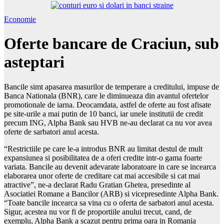
Economie
Oferte bancare de Craciun, sub
asteptari
Bancile simt apasarea masurilor de temperare a creditului, impuse de
Banca Nationala (BNR), care le diminueaza din avantul ofertelor
promotionale de iarna. Deocamdata, astfel de oferte au fost afisate
pe site-urile a mai putin de 10 banci, iar unele institutii de credit
precum ING, Alpha Bank sau HVB ne-au declarat ca nu vor avea
oferte de sarbatori anul acesta.
“Restrictiile pe care le-a introdus BNR au limitat destul de mult
expansiunea si posibilitatea de a oferi credite intr-o gama foarte
variata. Bancile au devenit adevarate laboratoare in care se incearca
elaborarea unor oferte de creditare cat mai accesibile si cat mai
atractive”, ne-a declarat Radu Gratian Ghetea, presedinte al
Asociatiei Romane a Bancilor (ARB) si vicepresedinte Alpha Bank.
“Toate bancile incearca sa vina cu o oferta de sarbatori anul acesta.
Sigur, acestea nu vor fi de proportiile anului trecut, cand, de
exemplu, Alpha Bank a scazut pentru prima oara in Romania