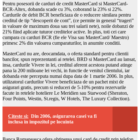
Pentru posesorii de carduri de credit MasterCard si MasterCard-
BCR-Altex, dobanda scade cu 3%, coborand la 23% si 22%.
Cardurile de debit BCR beneficiaza de o reducere similara pentru
creditul de tip “descoperit de cont”, (ce permite in general “trageri”
in valoare de maximum doua sau trei salarii nete), noile dobanzi de
21% fiind aplicate tuturor creditelor active. In plus, toti cei care
cumpara cu carduri BCR (fie ele Visa sau MasterCard/ Maestro)
primesc 2% din valoarea cumparaturilor, in anumite conditii.
MasterCard nu are, deocamdata, o oferta standard pentru clientii
bancilor, spun reprezentanti ai retelei. BRD si MasterCard au lansat,
insa, cardurile Vivere in lei, creditul aferent acestora putand atinge
pana la 200 milioane lei vechi, in functie de venitul clientului, iar
dobanda este perceputa numai dupa data de 1 martie 2006. In plus,
utilizatorul cardurilor Vivere beneficiaza de un pachet mixt de
asigurari gratis, precum si reduceri de 5-10% pentru rezervarile
facute in retelele hoteliere Le Meridien sau Starwood (Sheraton,
Four Points, Westin, St.regis, W Hotels, The Luxury Collection).
Citeste si:
Din 2006, asigurarea casei va fi
inclusa in impozitul pe locuinta
Banca Romaneasca ofera obtinerea unui card de credit prin telefon