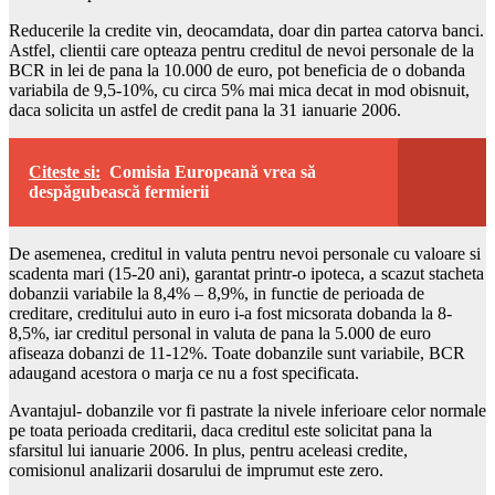
Reducerile la credite vin, deocamdata, doar din partea catorva banci.
Astfel, clientii care opteaza pentru creditul de nevoi personale de la
BCR in lei de pana la 10.000 de euro, pot beneficia de o dobanda
variabila de 9,5-10%, cu circa 5% mai mica decat in mod obisnuit,
daca solicita un astfel de credit pana la 31 ianuarie 2006.
Citeste si:
Comisia Europeană vrea să
despăgubească fermierii
De asemenea, creditul in valuta pentru nevoi personale cu valoare si
scadenta mari (15-20 ani), garantat printr-o ipoteca, a scazut stacheta
dobanzii variabile la 8,4% – 8,9%, in functie de perioada de
creditare, creditului auto in euro i-a fost micsorata dobanda la 8-
8,5%, iar creditul personal in valuta de pana la 5.000 de euro
afiseaza dobanzi de 11-12%. Toate dobanzile sunt variabile, BCR
adaugand acestora o marja ce nu a fost specificata.
Avantajul- dobanzile vor fi pastrate la nivele inferioare celor normale
pe toata perioada creditarii, daca creditul este solicitat pana la
sfarsitul lui ianuarie 2006. In plus, pentru aceleasi credite,
comisionul analizarii dosarului de imprumut este zero.