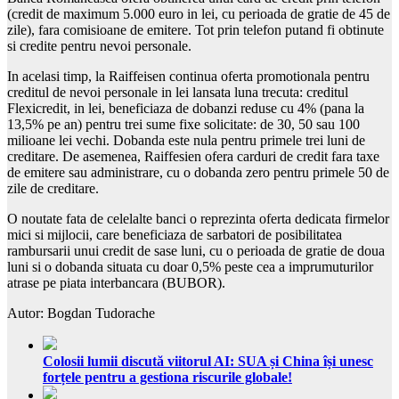
(credit de maximum 5.000 euro in lei, cu perioada de gratie de 45 de
zile), fara comisioane de emitere. Tot prin telefon putand fi obtinute
si credite pentru nevoi personale.
In acelasi timp, la Raiffeisen continua oferta promotionala pentru
creditul de nevoi personale in lei lansata luna trecuta: creditul
Flexicredit, in lei, beneficiaza de dobanzi reduse cu 4% (pana la
13,5% pe an) pentru trei sume fixe solicitate: de 30, 50 sau 100
milioane lei vechi. Dobanda este nula pentru primele trei luni de
creditare. De asemenea, Raiffesien ofera carduri de credit fara taxe
de emitere sau administrare, cu o dobanda zero pentru primele 50 de
zile de creditare.
O noutate fata de celelalte banci o reprezinta oferta dedicata firmelor
mici si mijlocii, care beneficiaza de sarbatori de posibilitatea
rambursarii unui credit de sase luni, cu o perioada de gratie de doua
luni si o dobanda situata cu doar 0,5% peste cea a imprumuturilor
atrase pe piata interbancara (BUBOR).
Autor: Bogdan Tudorache
Colosii lumii discută viitorul AI: SUA și China își unesc
forțele pentru a gestiona riscurile globale!