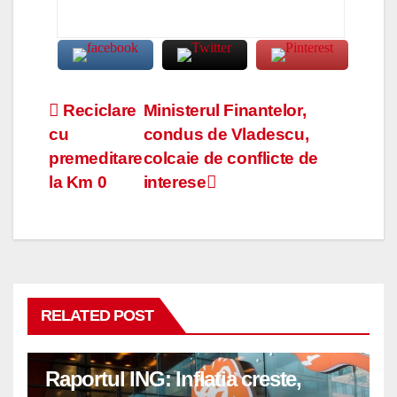
Navigare
Reciclare
Ministerul Finantelor,
cu
condus de Vladescu,
în
premeditare
colcaie de conflicte de
articole
la Km 0
interese
RELATED POST
Raportul ING: Inflatia creste,