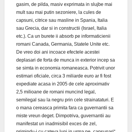
gasim, de pilda, masiv exprimata in slujbe mai
mult sau mai putin sezoniere, la cules de
capsuni, citrice sau masline in Spania, Italia
sau Grecia, dar si in constructii (Israel, Italia
etc.). Ca un burete ii absorb pe informaticienii
romani Canada, Germania, Statele Unite etc.
De vreo doi ani incoace efectele acestei
deplasari de forta de munca in exterior incep sa
se simta in economia romaneasca. Potrivit unor
estimari oficiale, circa 3 miliarde euro ar fi fost
expediate acasa in 2005 de cele aproximativ
2,5 milioane de romani muncind legal,
semilegal sau la negru prin cele strainataturi. E
o mana cereasca primita fara ca guvernantii sa
miste vreun deget. Dimpotriva, guvernantii au
manifestat un inadmisibil exces de zel,
primindu-i cu cateva luni in urma pe „capsunari“