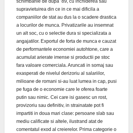
schimbarile de dupa ’89, cu inchiderea sau
supravietuirea din ce in ce mai dificila a
companiilor de stat au dus la o scadere drastica
a locurilor de munca. Privatizarile au insemnat
un alt soc, cu o selectie dura si specializata a
angajatilor. Exportul de forta de munca e cauzat
de performantele economiei autohtone, care a
acumulat arierate imense si productii pe stoc
fara valoare comerciala. Aruncati in somaj sau
exasperati de nivelul derizoriu al salariilor,
milioane de romani si-au luat lumea in cap, pusi
pe fuga de o economie care le oferea foarte
putin sau nimic. Cei care isi gasesc un rost,
provizoriu sau definitiv, in strainatate pot fi
impartiti in doua mari clase: persoane slab sau
mediu calificate si altele, ilustrand atat de
comentatul exod al creierelor. Prima categorie o