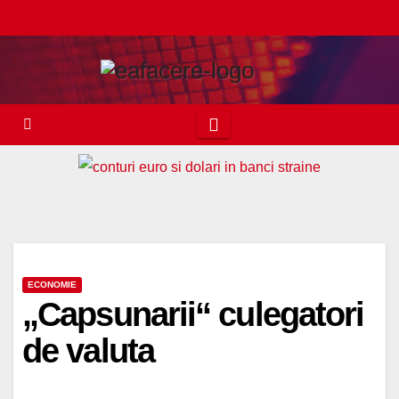
Skip
to
content
ECONOMIE
„Capsunarii“ culegatori
de valuta