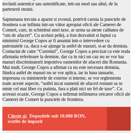
invitatii autentice sau autentificate, intr-un mod sau altul, de la
partenerii straini.
Saptamana trecuta a aparut si zvonul, potrivit caruia la punctele de
frontiera s-ar infiinta intr-un viitor apropiat oficii ale Camerei de
Comert, care, in schimbul unei taxe, ar urma sa ateste calitatea de
“om de afaceri”. Cu acelasi prilej, a fost dezvaluit si faptul ca
ministrul George Copos ar fi anuntat intr-o intrevedere cu
patronatele ca, daca s-ar ajunge la astfel de masuri, si-ar da demisia.
Contactat de catre “Curentul”, George Copos a precizat ca este reala
afirmatia referitoare la demisie, dar ca in nici un caz nu se vor lua
masuri discriminatorii impotriva oamenilor de afaceri din Romania.
Mai mult, George Copos a afirmat ca nu este necesara demisia,
fiindca astfel de masuri nu se vor aplica, iar in luna ianuarie,
impreuna cu ministerele de externe si interne, se vor reglementa
toate aceste aspecte, “astfel incat oamenii de afaceri romani sa se
miste cel mai liber cu putinta, fara a plati nici un fel de taxe”. Cu
aceeasi ocazie, George Copos a infirmat infiintarea oricaror oficii ale
Camerei de Comert la punctele de frontiera.
Citeste si:
Depozitele sub 10.000 RON,
scutite de impozit