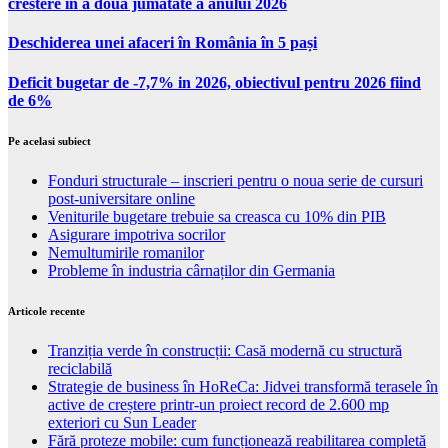
crestere in a doua jumatate a anului 2026
Deschiderea unei afaceri în România în 5 pași
Deficit bugetar de -7,7% in 2026, obiectivul pentru 2026 fiind
de 6%
Pe acelasi subiect
Fonduri structurale – inscrieri pentru o noua serie de cursuri
post-universitare online
Veniturile bugetare trebuie sa creasca cu 10% din PIB
Asigurare impotriva socrilor
Nemultumirile romanilor
Probleme în industria cârnaților din Germania
Articole recente
Tranziția verde în construcții: Casă modernă cu structură
reciclabilă
Strategie de business în HoReCa: Jidvei transformă terasele în
active de creștere printr-un proiect record de 2.600 mp
exteriori cu Sun Leader
Fără proteze mobile: cum funcționează reabilitarea completă