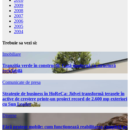
2010
2009
2008
2007
2006
2005
2004
Trebuie sa vezi si:
Imobiliare
Tranziția verde în construcții: Casă modernă cu structură
reciclabilă
Comunicate de presa
Strategie de business în HoReCa: Jidvei transformă terasele în
active de creștere printr-un proiect record de 2.600 mp exteriori
cu Sun Leader
Diverse
Fără proteze mobile: cum funcționează reabilitarea completă pe