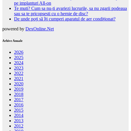
pe implanturi All-on
Te muti? Cum sa nu-ti avariezi lucrurile, sa nu zgarii podeaua
sau sa te pricopsesti cu o hernie de disc?
De unde poți să îți cumperi aparatul de aer condiționat?
powered by
DexOnline.Net
Arhive Anuale
2026
2025
2024
2023
2022
2021
2020
2019
2018
2017
2016
2015
2014
2013
2012