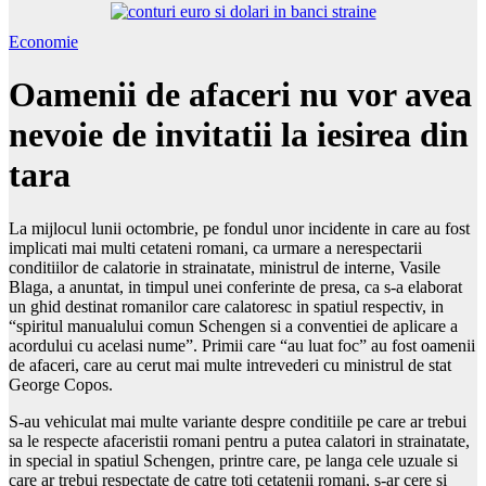
Economie
Oamenii de afaceri nu vor avea
nevoie de invitatii la iesirea din
tara
La mijlocul lunii octombrie, pe fondul unor incidente in care au fost
implicati mai multi cetateni romani, ca urmare a nerespectarii
conditiilor de calatorie in strainatate, ministrul de interne, Vasile
Blaga, a anuntat, in timpul unei conferinte de presa, ca s-a elaborat
un ghid destinat romanilor care calatoresc in spatiul respectiv, in
“spiritul manualului comun Schengen si a conventiei de aplicare a
acordului cu acelasi nume”. Primii care “au luat foc” au fost oamenii
de afaceri, care au cerut mai multe intrevederi cu ministrul de stat
George Copos.
S-au vehiculat mai multe variante despre conditiile pe care ar trebui
sa le respecte afaceristii romani pentru a putea calatori in strainatate,
in special in spatiul Schengen, printre care, pe langa cele uzuale si
care ar trebui respectate de catre toti cetatenii romani, s-ar cere si