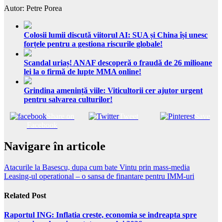
Autor: Petre Porea
Colosii lumii discută viitorul AI: SUA și China își unesc
forțele pentru a gestiona riscurile globale!
Scandal uriaș! ANAF descoperă o fraudă de 26 milioane
lei la o firmă de lupte MMA online!
Grindina amenință viile: Viticultorii cer ajutor urgent
pentru salvarea culturilor!
Share on
Tweet
Save
Facebook
Navigare în articole
Atacurile la Basescu, dupa cum bate Vintu prin mass-media
Leasing-ul operational – o sansa de finantare pentru IMM-uri
Related Post
Raportul ING: Inflatia creste, economia se indreapta spre