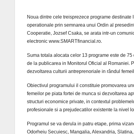
Noua dintre cele treisprezece programe destinate IM
operationale prin semnarea unui Ordin al presedintel
Cooperatie, Jozsef Csaka, se arata intr-un comunic
electronic www.SMARTfinancial.ro.
Suma totala alocata celor 13 programe este de 75 
de la publicarea in Monitorul Oficial al Romaniei.
dezvoltarea culturii antreprenoriale in rândul feme
Obiectivul programului il constituie promovarea unui
femeilor pe piata fortei de munca si dezvoltarea apti
structuri economice private, in contextul problemelor
profesionale si a prejudecatilor existente la nivel lo
Programul se va derula in patru etape, prima vizan
Odorheiu Secuiesc, Mangalia, Alexandria, Slatina,