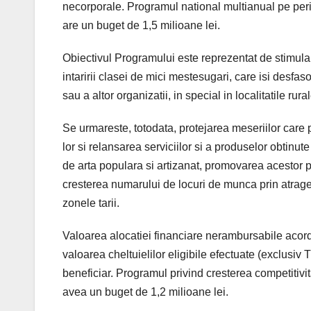
necorporale. Programul national multianual pe per
are un buget de 1,5 milioane lei.
Obiectivul Programului este reprezentat de stimular
intaririi clasei de mici mestesugari, care isi desfaso
sau a altor organizatii, in special in localitatile rura
Se urmareste, totodata, protejarea meseriilor car
lor si relansarea serviciilor si a produselor obtinute
de arta populara si artizanat, promovarea acestor pr
cresterea numarului de locuri de munca prin atragerea
zonele tarii.
Valoarea alocatiei financiare nerambursabile acorda
valoarea cheltuielilor eligibile efectuate (exclusi
beneficiar. Programul privind cresterea competitivita
avea un buget de 1,2 milioane lei.