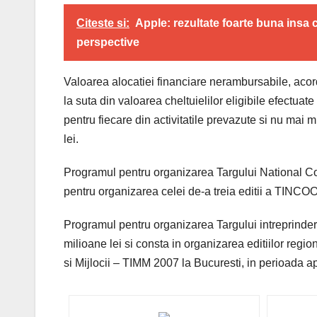
Citeste si:
Apple: rezultate foarte buna insa
perspective
Valoarea alocatiei financiare nerambursabile, acorda
la suta din valoarea cheltuielilor eligibile efectuat
pentru fiecare din activitatile prevazute si nu ma
lei.
Programul pentru organizarea Targului National C
pentru organizarea celei de-a treia editii a TINCOOP
Programul pentru organizarea Targului intreprinderi
milioane lei si consta in organizarea editiilor region
si Mijlocii – TIMM 2007 la Bucuresti, in perioada apr