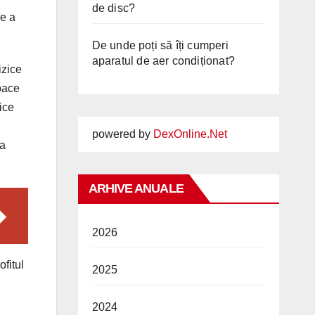
de disc?
re a
De unde poți să îți cumperi
aparatul de aer condiționat?
izice
loace
ice
powered by
DexOnline.Net
 a
ARHIVE ANUALE
2026
ofitul
2025
2024