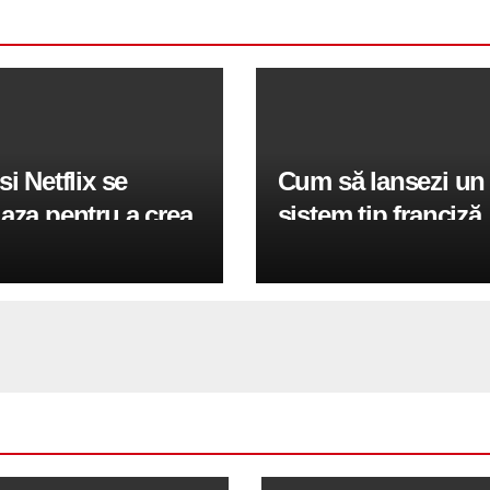
si Netflix se
Cum să lansezi un
aza pentru a crea
sistem tip franciză
u joc de fotbal
profitabil în Româ