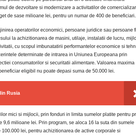
ul de dezvoltare si modernizare a activitatilor de comercializa
uget de sase milioane lei, pentru un numar de 400 de beneficiari.
rijinirea operatorilor economici, persoane juridice sau persoane f
esului la achizitionarea de masini, utilaje, instalatii de lucru, mij
itatii, cu scopul imbunatatirii performantelor economice si tehn
cerintele determinate de intrarea in Uniunea Europeana prin
tectiei consumatorilor si securitatii alimentare. Valoarea maxima
beneficiar eligibil nu poate depasi suma de 50.000 lei.
din Rusia
or mici si mijlocii, prin fonduri in limita sumelor platite pentru pr
de 9,6 milioane lei. Prin program, se aloca 16 la suta din sumele
e 100.000 lei, pentru achizitionarea de active corporale si