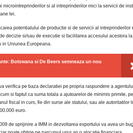
crointreprinderilor si al intreprinderilor mici la servicii de inst
ane lei.
area potentialului de productie si de servicii al intreprinderilor 
ii de decizie si/sau de executie si facilitarea accesului acestora la
ces in Uniunea Europeana.
mante: Botswana si De Beers semneaza un nou
 verifica pe baza declaratiei pe propria raspundere a agentulu
um si faptul ca suma totala a ajutoarelor de minimis primite, p
nul fiscal in curs, fie din surse ale statului, sau ale autoritatilor 
200.000 euro.
09 de sprijinire a IMM in dezvoltarea exportului va avea un bu
ciar poate obtine pe parcursul unui an o alocatie financiara