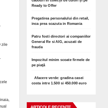
cadouri în colecții de culori și pe
Ready to Offer
Pregatirea personalului din retail,
inca prea scazuta in Romania
r
Patru fosti directori ai companiilor
General Re si AIG, acuzati de
 zile
frauda
.
Impozitul minim scoate firmele de
pe piaţă
Afacere verde: gradina casei
 cele
costa intre 1.500 si 450.000 euro
inaia,
nual
ARTICOLE RECENTE