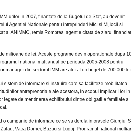
M-urilor in 2007, finantate de la Bugetul de Stat, au devenit
ui Agentiei Nationale pentru intreprinderi Mici si Mijlocii si
at al ANIMMC, remis Rompres, agentie citata de ziarul financia
de milioane de lei. Aceste programe devin operationale dupa 10
 Programul national multianual pe perioada 2005-2008 pentru
ilor manager din sectorul IMM are alocat un buget de 700.000 lei
 sistem de informare si instruire care sa faciliteze mobilitatea
tudinilor antreprenoriale ale acestora, in scopul implicarii lor in
 legate de mentinerea echilibrului dintre obligatiile familiale si
cal.
d o campanie de informare ce se va derula in orasele Giurgiu, S
 Zalau, Vatra Dornei, Buzau si Lugoj. Programul national multia