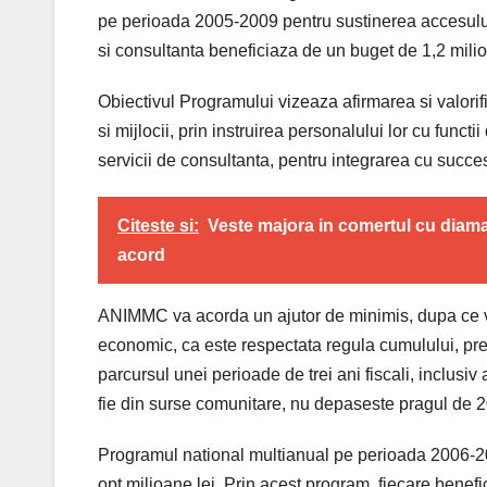
pe perioada 2005-2009 pentru sustinerea accesului mi
si consultanta beneficiaza de un buget de 1,2 milio
Obiectivul Programului vizeaza afirmarea si valorific
si mijlocii, prin instruirea personalului lor cu funct
servicii de consultanta, pentru integrarea cu suc
Citeste si:
Veste majora in comertul cu dia
acord
ANIMMC va acorda un ajutor de minimis, dupa ce va
economic, ca este respectata regula cumulului, prec
parcursul unei perioade de trei ani fiscali, inclusiv a
fie din surse comunitare, nu depaseste pragul de 
Programul national multianual pe perioada 2006-20
opt milioane lei. Prin acest program, fiecare benefi