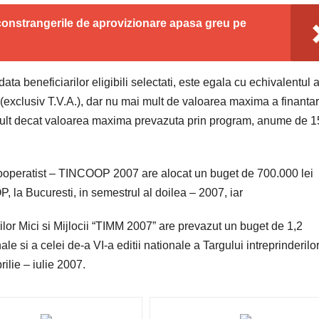
 constrangerile de aprovizionare apasa greu pe
ta beneficiarilor eligibili selectati, este egala cu echivalentul 
e (exclusiv T.V.A.), dar nu mai mult de valoarea maxima a finantar
i mult decat valoarea maxima prevazuta prin program, anume de 
ooperatist – TINCOOP 2007 are alocat un buget de 700.000 lei
, la Bucuresti, in semestrul al doilea – 2007, iar
lor Mici si Mijlocii “TIMM 2007” are prevazut un buget de 1,2
ale si a celei de-a VI-a editii nationale a Targului intreprinderilo
ilie – iulie 2007.