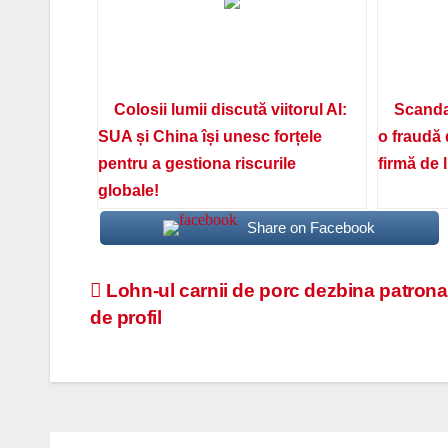
Colosii lumii discută viitorul AI:
Scanda
SUA și China își unesc forțele
o fraudă 
pentru a gestiona riscurile
firmă de 
globale!
Share on Facebook
Navigare
Lohn-ul carnii de porc dezbina patrona
de profil
în
articole