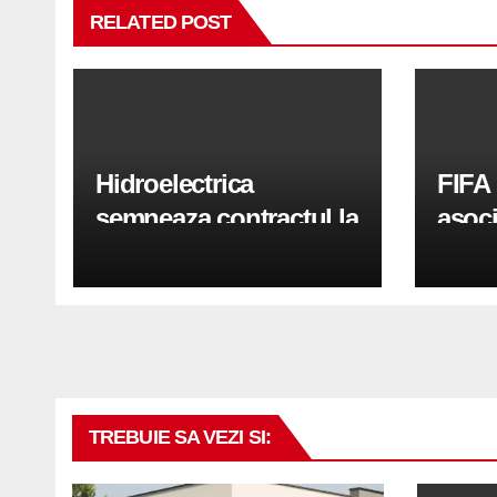
RELATED POST
Hidroelectrica
FIFA 
semneaza contractul la
asoci
cheie pentru parcul
un no
solar Tara Hategului
TREBUIE SA VEZI SI: