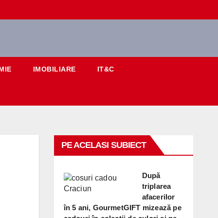
MIE
IMOBILIARE
IT&C
PE ACELASI SUBIECT
După
triplarea
afacerilor
în 5 ani, GourmetGIFT mizează pe