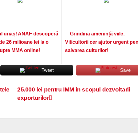
l uriaș! ANAF descoperă
Grindina amenință viile:
de 26 milioane lei la o
Viticultorii cer ajutor urgent pe
lupte MMA online!
salvarea culturilor!
Tweet
Save
tele
25.000 lei pentru IMM in scopul dezvoltarii
exporturilor