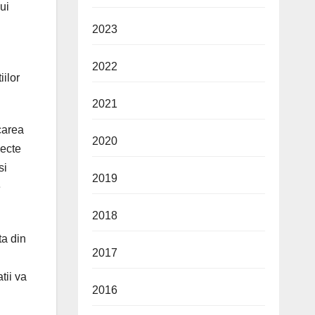
ui
2023
2022
iilor
2021
carea
2020
iecte
si
2019
e
2018
ta din
2017
tii va
2016