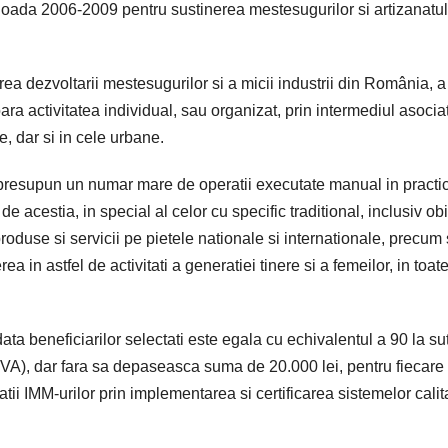
ioada 2006-2009 pentru sustinerea mestesugurilor si artizanatul
ea dezvoltarii mestesugurilor si a micii industrii din România, a
ara activitatea individual, sau organizat, prin intermediul asociat
le, dar si in cele urbane.
e presupun un numar mare de operatii executate manual in practi
 de acestia, in special al celor cu specific traditional, inclusiv ob
oduse si servicii pe pietele nationale si internationale, precum 
 in astfel de activitati a generatiei tinere si a femeilor, in toat
ta beneficiarilor selectati este egala cu echivalentul a 90 la su
v TVA), dar fara sa depaseasca suma de 20.000 lei, pentru fiecare
tii IMM-urilor prin implementarea si certificarea sistemelor calita