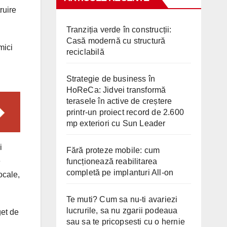
ruire
Tranziția verde în construcții:
Casă modernă cu structură
mici
reciclabilă
Strategie de business în
HoReCa: Jidvei transformă
terasele în active de creștere
printr-un proiect record de 2.600
mp exteriori cu Sun Leader
i
Fără proteze mobile: cum
e
funcționează reabilitarea
completă pe implanturi All-on
locale,
Te muti? Cum sa nu-ti avariezi
lucrurile, sa nu zgarii podeaua
get de
sau sa te pricopsesti cu o hernie