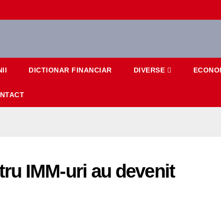
II
DICTIONAR FINANCIAR
DIVERSE
ECONO
NTACT
ru IMM-uri au devenit