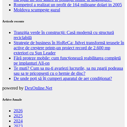
Rompetrol a realizat un profit de 164 milioane dolari in 2005
Moldova scumpește gazul
Articole recente
Tranziția verde în construcții: Casă modernă cu structură
reciclabilă
Strategie de business în HoReCa: Jidvei transformă terasele în
active de creștere printr-un proiect record de 2.600 mp
exteriori cu Sun Leader
Fără proteze mobile: cum funcționează reabilitarea completă
pe implanturi All-on
Te muti? Cum sa nu-ti avariezi lucrurile, sa nu zgarii podeaua
sau sa te pricopsesti cu o hernie de disc?
De unde poți să îți cumperi aparatul de aer condiționat?
powered by
DexOnline.Net
Arhive Anuale
2026
2025
2024
2023