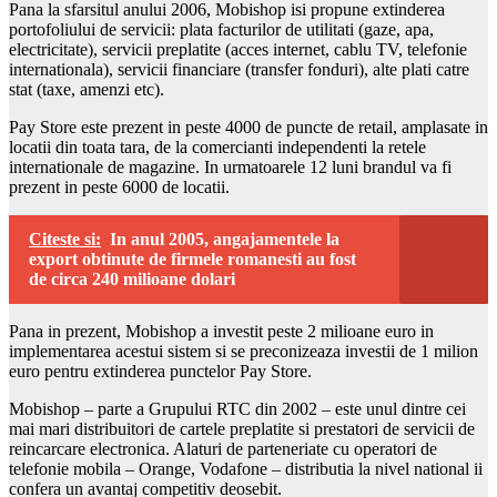
Pana la sfarsitul anului 2006, Mobishop isi propune extinderea
portofoliului de servicii: plata facturilor de utilitati (gaze, apa,
electricitate), servicii preplatite (acces internet, cablu TV, telefonie
internationala), servicii financiare (transfer fonduri), alte plati catre
stat (taxe, amenzi etc).
Pay Store este prezent in peste 4000 de puncte de retail, amplasate in
locatii din toata tara, de la comercianti independenti la retele
internationale de magazine. In urmatoarele 12 luni brandul va fi
prezent in peste 6000 de locatii.
Citeste si:
In anul 2005, angajamentele la
export obtinute de firmele romanesti au fost
de circa 240 milioane dolari
Pana in prezent, Mobishop a investit peste 2 milioane euro in
implementarea acestui sistem si se preconizeaza investii de 1 milion
euro pentru extinderea punctelor Pay Store.
Mobishop – parte a Grupului RTC din 2002 – este unul dintre cei
mai mari distribuitori de cartele preplatite si prestatori de servicii de
reincarcare electronica. Alaturi de parteneriate cu operatori de
telefonie mobila – Orange, Vodafone – distributia la nivel national ii
confera un avantaj competitiv deosebit.