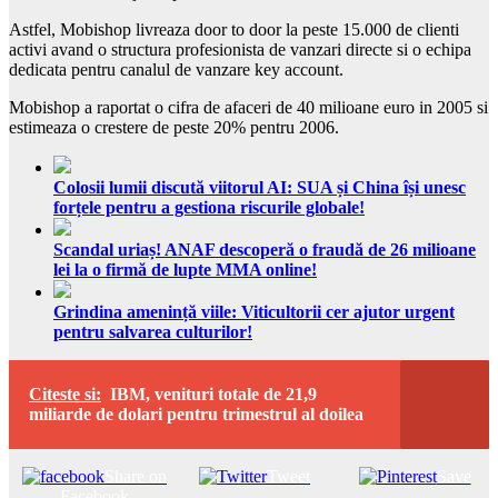
Astfel, Mobishop livreaza door to door la peste 15.000 de clienti
activi avand o structura profesionista de vanzari directe si o echipa
dedicata pentru canalul de vanzare key account.
Mobishop a raportat o cifra de afaceri de 40 milioane euro in 2005 si
estimeaza o crestere de peste 20% pentru 2006.
Colosii lumii discută viitorul AI: SUA și China își unesc
forțele pentru a gestiona riscurile globale!
Scandal uriaș! ANAF descoperă o fraudă de 26 milioane
lei la o firmă de lupte MMA online!
Grindina amenință viile: Viticultorii cer ajutor urgent
pentru salvarea culturilor!
Citeste si:
IBM, venituri totale de 21,9
miliarde de dolari pentru trimestrul al doilea
Share on
Tweet
Save
Facebook