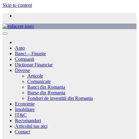
Skip to content
Auto
Banci – Finante
Companii
Dictionar Financiar
Diverse
Articole
Comunicate
Banci din Romania
Burse din Romania
Fonduri de investitii din Romania
Economie
Imobiliare
IT&C
Recomandari
Articolul tau aici
Contact