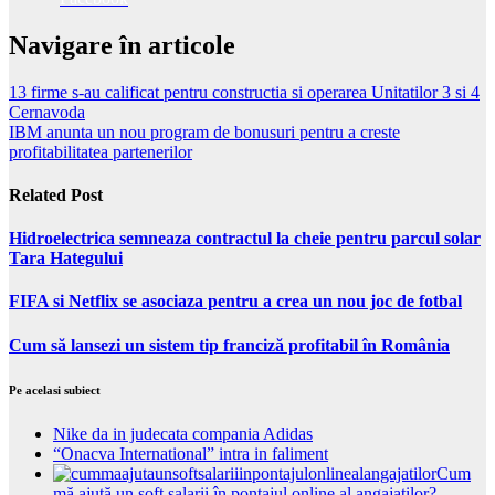
Navigare în articole
13 firme s-au calificat pentru constructia si operarea Unitatilor 3 si 4
Cernavoda
IBM anunta un nou program de bonusuri pentru a creste
profitabilitatea partenerilor
Related Post
Hidroelectrica semneaza contractul la cheie pentru parcul solar
Tara Hategului
FIFA si Netflix se asociaza pentru a crea un nou joc de fotbal
Cum să lansezi un sistem tip franciză profitabil în România
Pe acelasi subiect
Nike da in judecata compania Adidas
“Onacva International” intra in faliment
Cum
mă ajută un soft salarii în pontajul online al angajaților?