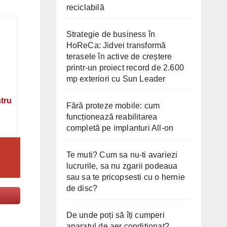
reciclabilă
Strategie de business în
HoReCa: Jidvei transformă
terasele în active de creștere
printr-un proiect record de 2.600
mp exteriori cu Sun Leader
ntru
Fără proteze mobile: cum
funcționează reabilitarea
completă pe implanturi All-on
Te muti? Cum sa nu-ti avariezi
lucrurile, sa nu zgarii podeaua
sau sa te pricopsesti cu o hernie
de disc?
De unde poți să îți cumperi
aparatul de aer condiționat?