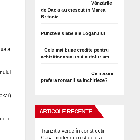
Vânzările
de Dacia au crescut în Marea
Britanie
Punctele slabe ale Loganului
nua a
Cele mai bune credite pentru
achizitionarea unui autoturism
nului
Ce masini
prefera romanii sa inchirieze?
akar).
ARTICOLE RECENTE
ii in
n
Tranziția verde în construcții:
Casă modernă cu structură