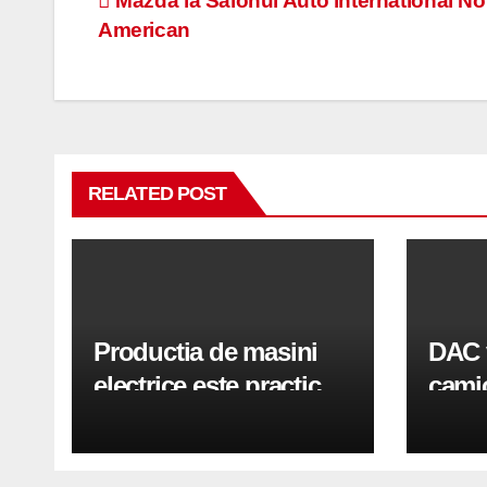
Navigare
Mazda la Salonul Auto international No
American
în
articole
RELATED POST
Productia de masini
DAC 
electrice este practic
camio
oprita la nivel mondial
Derzi
tone 