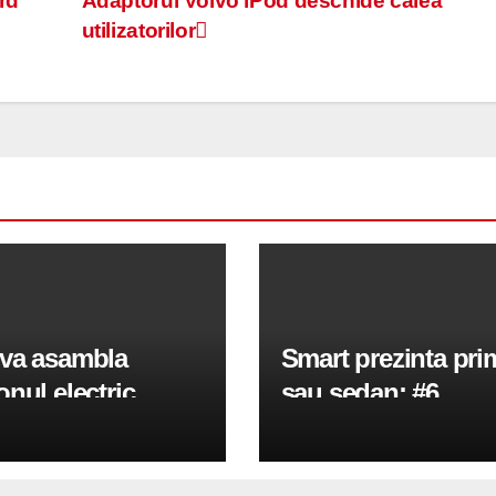
rd
Adaptorul Volvo iPod deschide calea
utilizatorilor
va asambla
Smart prezinta pri
nul electric
sau sedan: #6
s 18.360ST de 18
in Brasov