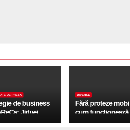
ATE DE PRESA
DIVERSE
tegie de business
Fără proteze mobi
oReCa: Jidvei
cum funcționează
formă terasele în
reabilitarea compl