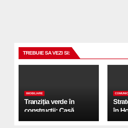
TREBUIE SA VEZI SI:
IMOBILIARE
COMUNIC
Tranziția verde în
Stra
construcții: Casă
în H
modernă cu structură
trans