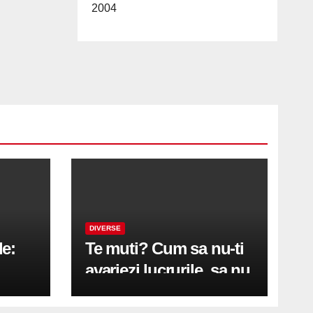
2004
DIVERSE
le:
Te muti? Cum sa nu-ti
avariezi lucrurile, sa nu
etă
zgarii podeaua sau sa