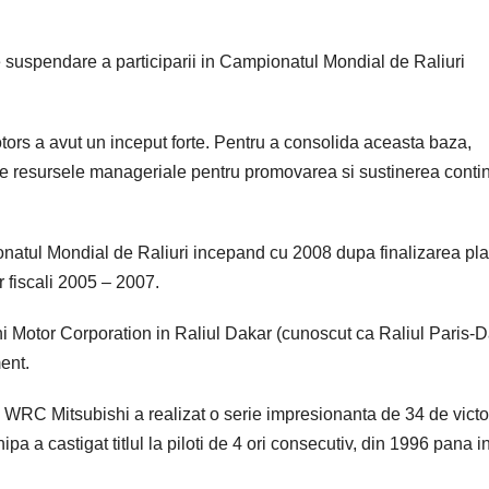
 suspendare a participarii in Campionatul Mondial de Raliuri
tors a avut un inceput forte. Pentru a consolida aceasta baza,
ate resursele manageriale pentru promovarea si sustinerea conti
onatul Mondial de Raliuri incepand cu 2008 dupa finalizarea pla
r fiscali 2005 – 2007.
hi Motor Corporation in Raliul Dakar (cunoscut ca Raliul Paris-D
ent.
i WRC Mitsubishi a realizat o serie impresionanta de 34 de victor
a castigat titlul la piloti de 4 ori consecutiv, din 1996 pana i