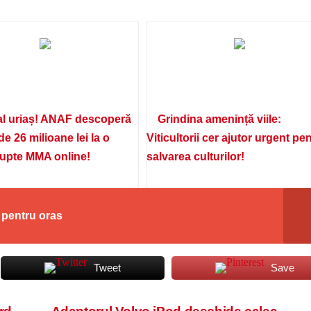
l uriaș! ANAF descoperă
Grindina amenință viile:
de 26 milioane lei la o
Viticultorii cer ajutor urgent pe
lupte MMA online!
salvarea culturilor!
 pentru oras
Tweet
Save