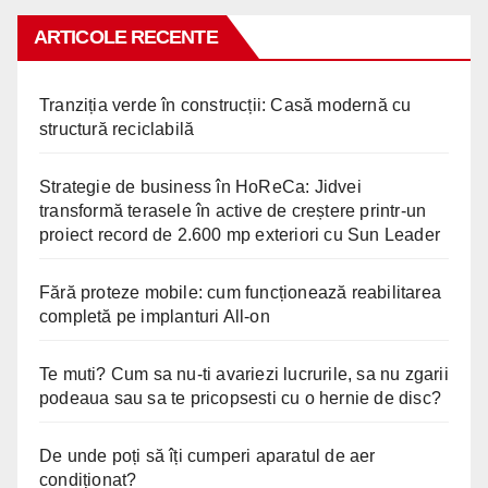
ARTICOLE RECENTE
Tranziția verde în construcții: Casă modernă cu
structură reciclabilă
Strategie de business în HoReCa: Jidvei
transformă terasele în active de creștere printr-un
proiect record de 2.600 mp exteriori cu Sun Leader
Fără proteze mobile: cum funcționează reabilitarea
completă pe implanturi All-on
Te muti? Cum sa nu-ti avariezi lucrurile, sa nu zgarii
podeaua sau sa te pricopsesti cu o hernie de disc?
De unde poți să îți cumperi aparatul de aer
condiționat?