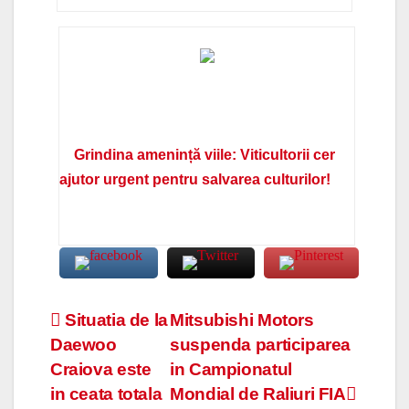
Grindina amenință viile: Viticultorii cer
ajutor urgent pentru salvarea culturilor!
Navigare
Situatia de la
Mitsubishi Motors
Daewoo
suspenda participarea
în
Craiova este
in Campionatul
articole
in ceata totala
Mondial de Raliuri FIA