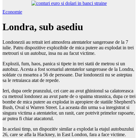
Economie
Londra, sub asediu
Londonezii au retrait ieri atmosfera atentatelor sangeroase de la 7
iulie. Patru dispozitive explozibile de mica putere au explodat in trei
metrouri si un autobuz, insa nu au facut victime.
Explozii, fum, haos, panica si tipete in trei statii de metrou si un
autobuz. Acesta a fost scenariul atentatelor sangeroase de la Londra,
soldate cu moartea a 56 de persoane. Dar londonezii nu se asteptau
sa le retraiasca atat de repede.
Ieri, dupa orele pranzului, cei care au avut ghinionul sa calatoreasca
cu metroul londonez au avut parte de o spaima strasnica, dupa ce trei
bombe de mica putere au explodat in apropiere de statiile Shepherd’s
Bush, Oval si Warren Street. La aceasta din urma s-a inregistrat si
singura victima a atentatelor, un ranit, care potrivit primelor rapoarte,
ar putea fi chiar atacatorul.
In acelasi timp, un dispozitiv similar a explodat la etajul autobuzului
26, care se afla la Hackney, in East London, fara a face victime.