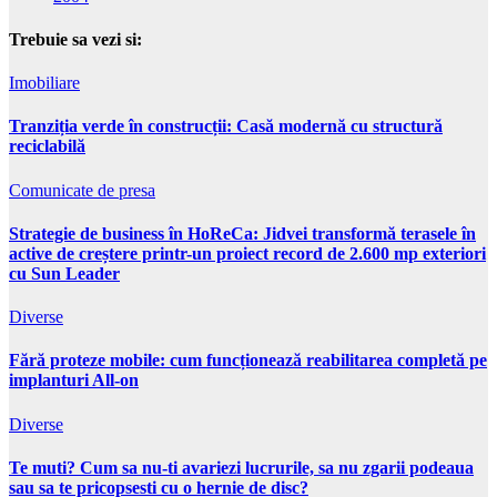
Trebuie sa vezi si:
Imobiliare
Tranziția verde în construcții: Casă modernă cu structură
reciclabilă
Comunicate de presa
Strategie de business în HoReCa: Jidvei transformă terasele în
active de creștere printr-un proiect record de 2.600 mp exteriori
cu Sun Leader
Diverse
Fără proteze mobile: cum funcționează reabilitarea completă pe
implanturi All-on
Diverse
Te muti? Cum sa nu-ti avariezi lucrurile, sa nu zgarii podeaua
sau sa te pricopsesti cu o hernie de disc?