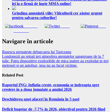
lei la o firmă de lupte MMA online!
Grindina amenință viile: Viticultorii cer ajutor urgent
pentru salvarea culturilor!
Share on
Tweet
Save
Facebook
Navigare în articole
Basescu pregateste debarcarea lui Tariceanu
Londonezii au retrait ieri atmosfera atentatelor sangeroase de la 7
iulie. Patru dispozitive explozibile de mica putere au explodat in trei
metrouri si un autobuz, insa nu au facut victime.
Related Post
Raportul ING: Inflatia creste, economia se indreapta spre
crestere in a doua jumatate a anului 2026
Deschiderea unei afaceri în România în 5 pași
Deficit bugetar de -7,7% in 2026, obiectivul pentru 2026 fiind