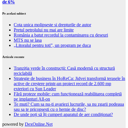
de 6%
Pe acelasi subiect
Cota unica molipseste si drepturile de autor
Pretul petrolului nu mai are limite
Romånia a batut recordul la contaminarea cu deseuri
MTS nu se lasa
„Litoralul pentru toti”, un program pe duca
Articole recente
Tranziția verde în construcții: Casă modernă cu structură
reciclabilă
Strategie de business în HoReCa: Jidvei transformă terasele în
active de creștere printr-un proiect record de 2.600 mp
exteriori cu Sun Leader
Fără proteze mobile: cum funcționează reabilitarea completă
pe implanturi All-on
Te muti? Cum sa nu-ti avariezi lucrurile, sa nu zgarii podeaua
sau sa te pricopsesti cu o hernie de disc?
De unde poți să îți cumperi aparatul de aer condiționat?
powered by
DexOnline.Net