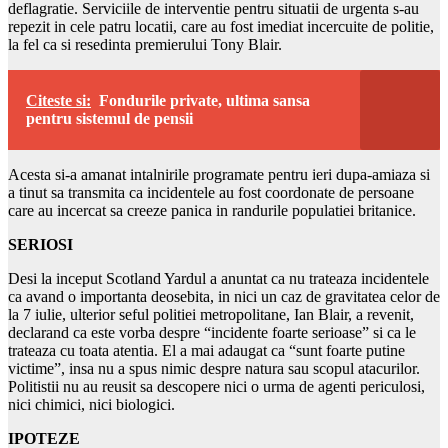
deflagratie. Serviciile de interventie pentru situatii de urgenta s-au
repezit in cele patru locatii, care au fost imediat incercuite de politie,
la fel ca si resedinta premierului Tony Blair.
Citeste si:
Fondurile private, ultima sansa
pentru sistemul de pensii
Acesta si-a amanat intalnirile programate pentru ieri dupa-amiaza si
a tinut sa transmita ca incidentele au fost coordonate de persoane
care au incercat sa creeze panica in randurile populatiei britanice.
SERIOSI
Desi la inceput Scotland Yardul a anuntat ca nu trateaza incidentele
ca avand o importanta deosebita, in nici un caz de gravitatea celor de
la 7 iulie, ulterior seful politiei metropolitane, Ian Blair, a revenit,
declarand ca este vorba despre “incidente foarte serioase” si ca le
trateaza cu toata atentia. El a mai adaugat ca “sunt foarte putine
victime”, insa nu a spus nimic despre natura sau scopul atacurilor.
Politistii nu au reusit sa descopere nici o urma de agenti periculosi,
nici chimici, nici biologici.
IPOTEZE