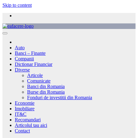
Skip to content
Auto
Banci – Finante
Companii
Dictionar Financiar
Diverse
Articole
Comunicate
Banci din Romania
Burse din Romania
Fonduri de investitii din Romania
Economie
Imobiliare
IT&C
Recomandari
Articolul tau aici
Contact