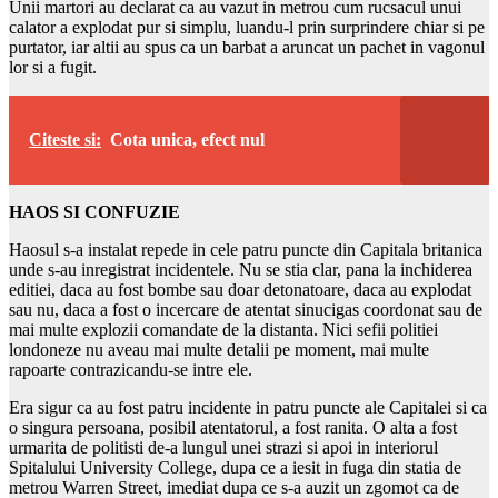
Unii martori au declarat ca au vazut in metrou cum rucsacul unui
calator a explodat pur si simplu, luandu-l prin surprindere chiar si pe
purtator, iar altii au spus ca un barbat a aruncat un pachet in vagonul
lor si a fugit.
Citeste si:
Cota unica, efect nul
HAOS SI CONFUZIE
Haosul s-a instalat repede in cele patru puncte din Capitala britanica
unde s-au inregistrat incidentele. Nu se stia clar, pana la inchiderea
editiei, daca au fost bombe sau doar detonatoare, daca au explodat
sau nu, daca a fost o incercare de atentat sinucigas coordonat sau de
mai multe explozii comandate de la distanta. Nici sefii politiei
londoneze nu aveau mai multe detalii pe moment, mai multe
rapoarte contrazicandu-se intre ele.
Era sigur ca au fost patru incidente in patru puncte ale Capitalei si ca
o singura persoana, posibil atentatorul, a fost ranita. O alta a fost
urmarita de politisti de-a lungul unei strazi si apoi in interiorul
Spitalului University College, dupa ce a iesit in fuga din statia de
metrou Warren Street, imediat dupa ce s-a auzit un zgomot ca de