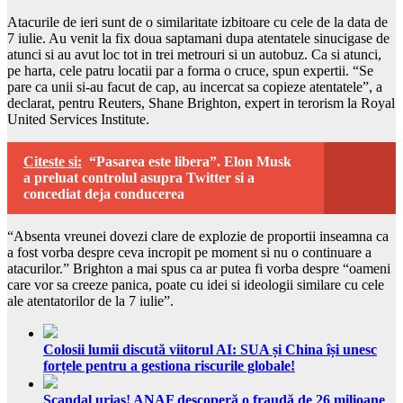
Atacurile de ieri sunt de o similaritate izbitoare cu cele de la data de
7 iulie. Au venit la fix doua saptamani dupa atentatele sinucigase de
atunci si au avut loc tot in trei metrouri si un autobuz. Ca si atunci,
pe harta, cele patru locatii par a forma o cruce, spun expertii. “Se
pare ca unii si-au facut de cap, au incercat sa copieze atentatele”, a
declarat, pentru Reuters, Shane Brighton, expert in terorism la Royal
United Services Institute.
Citeste si:
“Pasarea este libera”. Elon Musk
a preluat controlul asupra Twitter si a
concediat deja conducerea
“Absenta vreunei dovezi clare de explozie de proportii inseamna ca
a fost vorba despre ceva incropit pe moment si nu o continuare a
atacurilor.” Brighton a mai spus ca ar putea fi vorba despre “oameni
care vor sa creeze panica, poate cu idei si ideologii similare cu cele
ale atentatorilor de la 7 iulie”.
Colosii lumii discută viitorul AI: SUA și China își unesc
forțele pentru a gestiona riscurile globale!
Scandal uriaș! ANAF descoperă o fraudă de 26 milioane