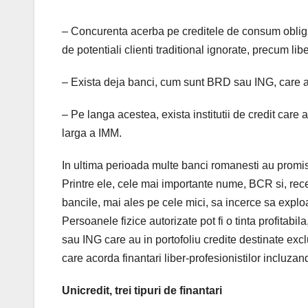
– Concurenta acerba pe creditele de consum obliga
de potentiali clienti traditional ignorate, precum libe
– Exista deja banci, cum sunt BRD sau ING, care au 
– Pe langa acestea, exista institutii de credit care a
larga a IMM.
In ultima perioada multe banci romanesti au promis 
Printre ele, cele mai importante nume, BCR si, re
bancile, mai ales pe cele mici, sa incerce sa exploa
Persoanele fizice autorizate pot fi o tinta profitab
sau ING care au in portofoliu credite destinate excl
care acorda finantari liber-profesionistilor incluza
Unicredit, trei tipuri de finantari