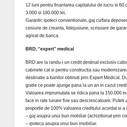
12 luni pentru finantarea capitalului de lucru si 60 d
3.000 si 180.000 lei.
Garantii: ipoteci conventionale, gaj cu/fara deposed
cesiune de creanta, fidejusiune, scrisoare de gara
agreat de banca.
BRD, “expert” medical
BRD are la randu-i un credit destinat exclusiv cabi
cabinete cat si pentru constructia sau modernizarea
destinatie a banilor obtinuti prin Expert Medical. D
gratie ce poate ajunge pana la un an in cazul credite
Valoarea imprumutata se ridica pana la 150.000 eur
face in rate lunare fixe sau descrescatoare. Puteti 
proportie de 100% valoarea creditului acordat si a 
– gaj asupra unui bun mobiliar (achizitionat prin c
– ipoteca asupra unui bun imobiliar.