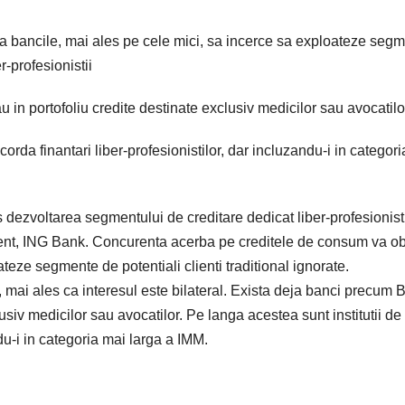
 bancile, mai ales pe cele mici, sa incerce sa exploateze seg
r-profesionistii
in portofoliu credite destinate exclusiv medicilor sau avocatilo
corda finantari liber-profesionistilor, dar incluzandu-i in categor
dezvoltarea segmentului de creditare dedicat liber-profesionisti
cent, ING Bank. Concurenta acerba pe creditele de consum va ob
teze segmente de potentiali clienti traditional ignorate.
ila, mai ales ca interesul este bilateral. Exista deja banci precum
usiv medicilor sau avocatilor. Pe langa acestea sunt institutii de 
ndu-i in categoria mai larga a IMM.