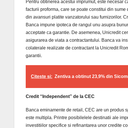
Pentru obtinerea acestui imprumut, este necesar 
facturii proforma, care se poate constitui din sum
din avansuri platite vanzatorului sau furnizorilor. C
Banca impune ipoteca de rangul unu asupra bunurilo
acceptate ca garantie. De asemenea, Unicredit cere
asigurarea de viata a contractantului. Banca va inst
colaterale realizate de contractant la Unicredit Rom
garantii.
Citeste si:
Zentiva a obtinut 23,9% din Sicom
Credit “Independent” de la CEC
Banca eminamente de retail, CEC are un produs spec
este multipla. Printre posibilelele destinatii ale i
investitiilor specifice si refinantarea unor credite c