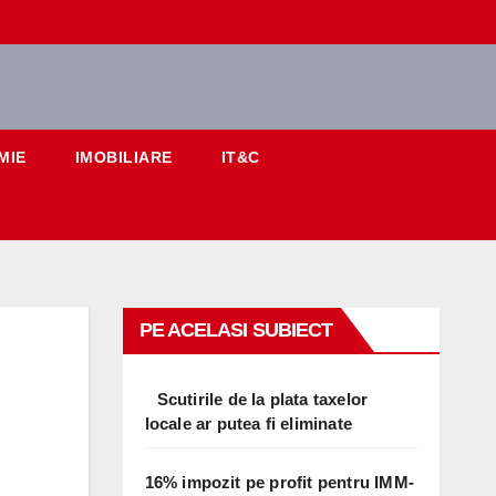
MIE
IMOBILIARE
IT&C
PE ACELASI SUBIECT
Scutirile de la plata taxelor
locale ar putea fi eliminate
16% impozit pe profit pentru IMM-