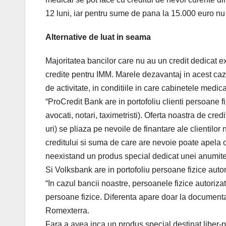
12 luni, iar pentru sume de pana la 15.000 euro nu s
Alternative de luat in seama
Majoritatea bancilor care nu au un credit dedicat ex
credite pentru IMM. Marele dezavantaj in acest caz i
de activitate, in conditiile in care cabinetele med
“ProCredit Bank are in portofoliu clienti persoane fi
avocati, notari, taximetristi). Oferta noastra de cred
uri) se pliaza pe nevoile de finantare ale clientilor 
creditului si suma de care are nevoie poate apela ori 
neexistand un produs special dedicat unei anumite 
Si Volksbank are in portofoliu persoane fizice auto
“In cazul bancii noastre, persoanele fizice autorizat
persoane fizice. Diferenta apare doar la documentat
Romexterra.
Fara a avea inca un produs special destinat liber-pr