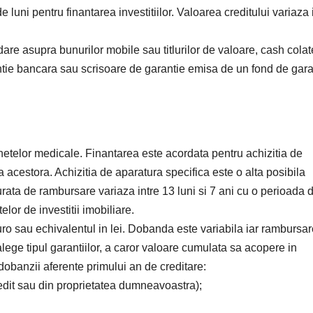
e luni pentru finantarea investitiilor. Valoarea creditului variaza 
are asupra bunurilor mobile sau titlurilor de valoare, cash colat
ntie bancara sau scrisoare de garantie emisa de un fond de gar
netelor medicale. Finantarea este acordata pentru achizitia de
 acestora. Achizitia de aparatura specifica este o alta posibila
urata de rambursare variaza intre 13 luni si 7 ani cu o perioada 
lor de investitii imobiliare.
o sau echivalentul in lei. Dobanda este variabila iar rambursa
alege tipul garantiilor, a caror valoare cumulata sa acopere in
dobanzii aferente primului an de creditare:
redit sau din proprietatea dumneavoastra);