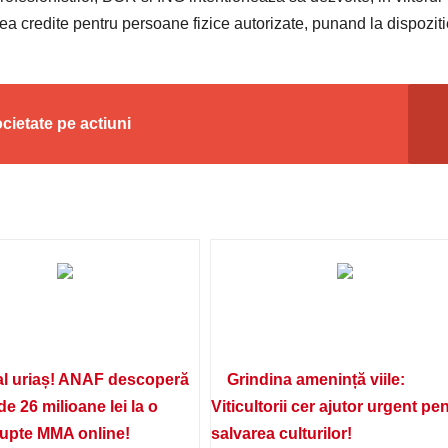
a credite pentru persoane fizice autorizate, punand la dispoziti
ocietate pe actiuni
l uriaș! ANAF descoperă
Grindina amenință viile:
de 26 milioane lei la o
Viticultorii cer ajutor urgent pe
lupte MMA online!
salvarea culturilor!