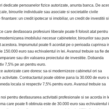
uri dedicate persoanelor fizice autorizate, anunta banca. De ace
le, birourile individuale sau asociate si societatile civile
finantare: un credit ipotecar si imobiliar, un credit de investitii s
ce care desfasoara profesiuni liberale poate fi folosit atat pentru
modernizarea imobilului necesar cabinetelor, birourilor sau pun
nt acestora. Imprumutul poate fi acordat pe o perioada cuprinsa i
 150.000 euro sau echivalentul in lei. Avansul trebuie sa fie d
mparare sau din valoarea proiectului de investitie. Dobanda
tiv 7,5% pe an pentru euro.
ice autorizate care doresc sa-si modernizeze cabinetul ori sa
activitate. Contractantul poate obtine pana la 30.000 de euro 
oneda locala si respectiv 7,5% pentru euro. Avansul trebuie sa
 noi pentru desfasurarea activitatii profesionale si se acorda in l
 care poate fi obtinuta este de 30.000 euro sau echivalentul in