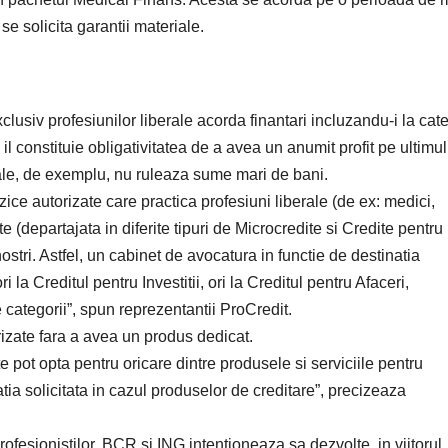
e solicita garantii materiale.
clusiv profesiunilor liberale acorda finantari incluzandu-i la cat
l constituie obligativitatea de a avea un anumit profit pe ultimu
icale, de exemplu, nu ruleaza sume mari de bani.
zice autorizate care practica profesiuni liberale (de ex: medici,
ite (departajata in diferite tipuri de Microcredite si Credite pentr
nostri. Astfel, un cabinet de avocatura in functie de destinatia
la Creditul pentru Investitii, ori la Creditul pentru Afaceri,
categorii”, spun reprezentantii ProCredit.
rizate fara a avea un produs dedicat.
e pot opta pentru oricare dintre produsele si serviciile pentru
ia solicitata in cazul produselor de creditare”, precizeaza
ofesionistilor, BCR si ING intentioneaza sa dezvolte, in viitorul