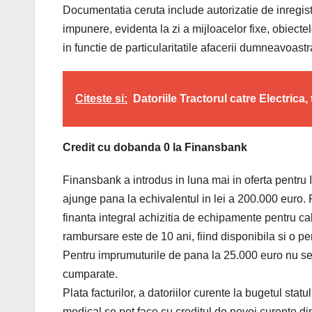
Documentatia ceruta include autorizatie de inregist
impunere, evidenta la zi a mijloacelor fixe, obiectelo
in functie de particularitatile afacerii dumneavoastra 
Citeste si:
Datoriile Tractorul catre Electrica,
Credit cu dobanda 0 la Finansbank
Finansbank a introdus in luna mai in oferta pentru
ajunge pana la echivalentul in lei a 200.000 euro. P
finanta integral achizitia de echipamente pentru 
rambursare este de 10 ani, fiind disponibila si o pe
Pentru imprumuturile de pana la 25.000 euro nu se s
cumparate.
Plata facturilor, a datoriilor curente la bugetul statu
medical se pot face cu creditul de nevoi curente 