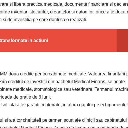
rare si libera practica medicala, documente financiare si declara
r de inventar, stocurilor, creantelor si datoriilor, orice alte docu
si de investitia pe care doriti sa o realizati.
 transformate in actiuni
 IMM doua credite pentru cabinete medicale. Valoarea finantarii 
rin creditul de investitii din pachetul Medical Finans, se poate
cabinete medicale, stomatologice sau veterinare. Termenul maxi
rioada de gratie de 3 luni.
olicita alte garantii materiale, in afara gajului pe echipamente
lui si a altor cheltuieli pe termen scurt ale clinicii sau cabinetului
din pachetul Medical Finans. Acesta se acorda pe o perioada de