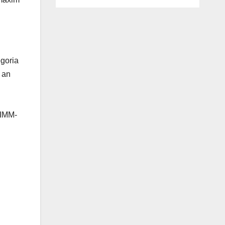
egoria
l an
u IMM-