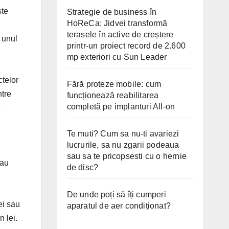
ste
Strategie de business în
HoReCa: Jidvei transformă
terasele în active de creștere
i unul
printr-un proiect record de 2.600
mp exteriori cu Sun Leader
ctelor
Fără proteze mobile: cum
ntre
funcționează reabilitarea
completă pe implanturi All-on
e
Te muti? Cum sa nu-ti avariezi
lucrurile, sa nu zgarii podeaua
sau sa te pricopsesti cu o hernie
sau
de disc?
De unde poți să îți cumperi
ei sau
aparatul de aer condiționat?
 lei.