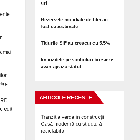
uri
mente
Rezervele mondiale de titei au
fost subestimate
r.
Titlurile SIF au crescut cu 5,5%
ia mai
Impozitele pe simboluri bursiere
avantajeaza statul
lor.
liga
ARTICOLE RECENTE
 BRD
credit
Tranziția verde în construcții:
Casă modernă cu structură
reciclabilă