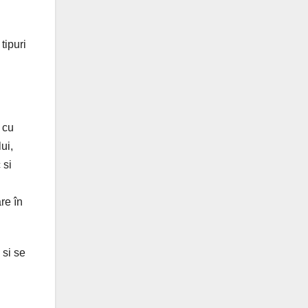
tipuri
e cu
ui,
 si
re în
 si se