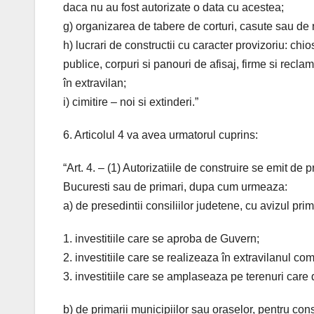
daca nu au fost autorizate o data cu acestea;
g) organizarea de tabere de corturi, casute sau de r
h) lucrari de constructii cu caracter provizoriu: chio
publice, corpuri si panouri de afisaj, firme si recl
în extravilan;
i) cimitire – noi si extinderi.”
6. Articolul 4 va avea urmatorul cuprins:
“Art. 4. – (1) Autorizatiile de construire se emit de 
Bucuresti sau de primari, dupa cum urmeaza:
a) de presedintii consiliilor judetene, cu avizul prim
1. investitiile care se aproba de Guvern;
2. investitiile care se realizeaza în extravilanul co
3. investitiile care se amplaseaza pe terenuri care 
b) de primarii municipiilor sau oraselor, pentru constr