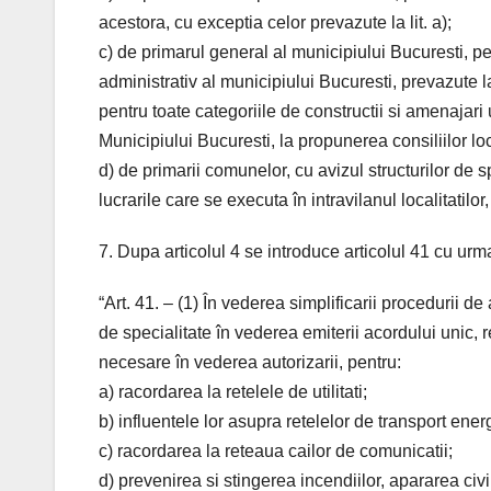
acestora, cu exceptia celor prevazute la lit. a);
c) de primarul general al municipiului Bucuresti, pentr
administrativ al municipiului Bucuresti, prevazute la
pentru toate categoriile de constructii si amenajari 
Municipiului Bucuresti, la propunerea consiliilor lo
d) de primarii comunelor, cu avizul structurilor de sp
lucrarile care se executa în intravilanul localitatilor,
7. Dupa articolul 4 se introduce articolul 41 cu urm
“Art. 41. – (1) În vederea simplificarii procedurii de
de specialitate în vederea emiterii acordului unic, r
necesare în vederea autorizarii, pentru:
a) racordarea la retelele de utilitati;
b) influentele lor asupra retelelor de transport en
c) racordarea la reteaua cailor de comunicatii;
d) prevenirea si stingerea incendiilor, apararea civi