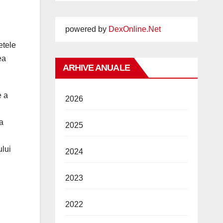
powered by
DexOnline.Net
etele
ea
ARHIVE ANUALE
e a
2026
ia
2025
ului
2024
2023
2022