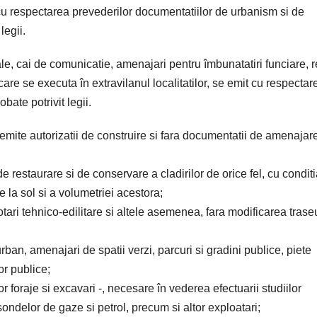
i cu respectarea prevederilor documentatiilor de urbanism si de
legii.
rale, cai de comunicatie, amenajari pentru îmbunatatiri funciare, r
 care se executa în extravilanul localitatilor, se emit cu respectar
bate potrivit legii.
t emite autorizatii de construire si fara documentatii de amenajar
de restaurare si de conservare a cladirilor de orice fel, cu condit
e la sol si a volumetriei acestora;
otari tehnico-edilitare si altele asemenea, fara modificarea trase
urban, amenajari de spatii verzi, parcuri si gradini publice, piete
or publice;
or foraje si excavari -, necesare în vederea efectuarii studiilor
sondelor de gaze si petrol, precum si altor exploatari;