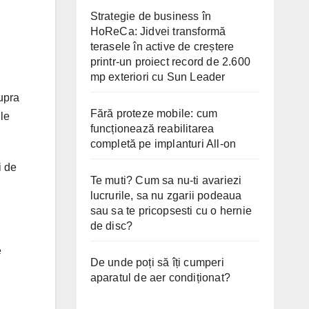
Strategie de business în
HoReCa: Jidvei transformă
terasele în active de creștere
printr-un proiect record de 2.600
mp exteriori cu Sun Leader
supra
Fără proteze mobile: cum
ile
funcționează reabilitarea
completă pe implanturi All-on
i de
Te muti? Cum sa nu-ti avariezi
lucrurile, sa nu zgarii podeaua
sau sa te pricopsesti cu o hernie
de disc?
e
De unde poți să îți cumperi
aparatul de aer condiționat?