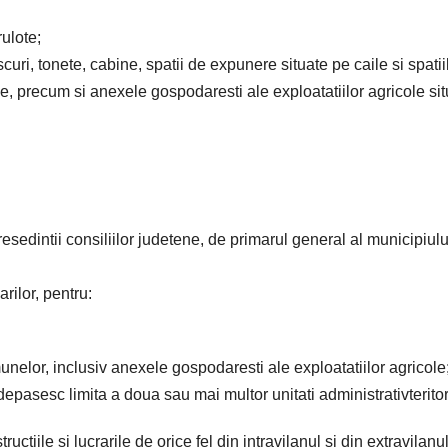
ulote;
scuri, tonete, cabine, spatii de expunere situate pe caile si spatii
ame, precum si anexele gospodaresti ale exploatatiilor agricole si
presedintii consiliilor judetene, de primarul general al municipiulu
arilor, pentru:
munelor, inclusiv anexele gospodaresti ale exploatatiilor agricole
depasesc limita a doua sau mai multor unitati administrativteritor
uctiile si lucrarile de orice fel din intravilanul si din extravilanu