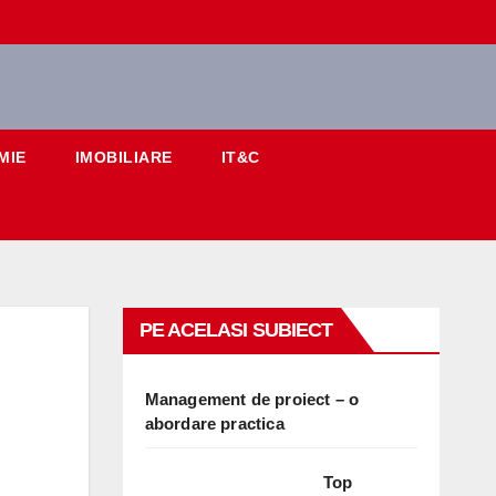
MIE
IMOBILIARE
IT&C
PE ACELASI SUBIECT
Management de proiect – o
abordare practica
Top