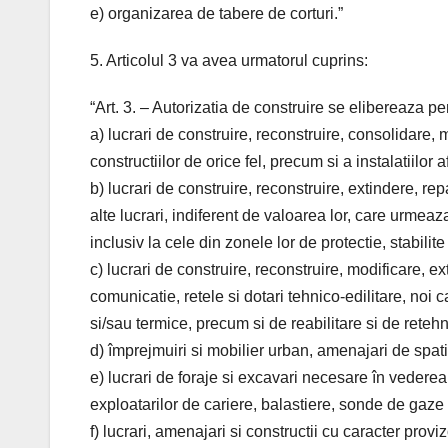
e) organizarea de tabere de corturi.”
5. Articolul 3 va avea urmatorul cuprins:
“Art. 3. – Autorizatia de construire se elibereaza pe
a) lucrari de construire, reconstruire, consolidare,
constructiilor de orice fel, precum si a instalatiilor a
b) lucrari de construire, reconstruire, extindere, re
alte lucrari, indiferent de valoarea lor, care urmea
inclusiv la cele din zonele lor de protectie, stabilite p
c) lucrari de construire, reconstruire, modificare, e
comunicatie, retele si dotari tehnico-edilitare, noi 
si/sau termice, precum si de reabilitare si de reteh
d) împrejmuiri si mobilier urban, amenajari de spatii
e) lucrari de foraje si excavari necesare în vederea
exploatarilor de cariere, balastiere, sonde de gaze s
f) lucrari, amenajari si constructii cu caracter prov