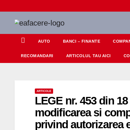
Skip
to
content
AUTO
BANCI – FINANTE
COMPAN
RECOMANDARI
ARTICOLUL TAU AICI
CO
ARTICOLE
LEGE nr. 453 din 18 
modificarea si compl
privind autorizarea e