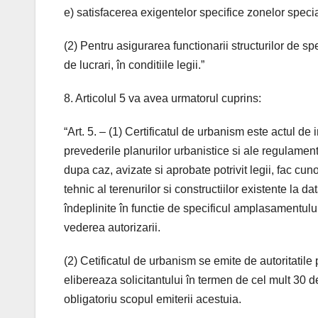
e) satisfacerea exigentelor specifice zonelor specia
(2) Pentru asigurarea functionarii structurilor de spe
de lucrari, în conditiile legii.”
8. Articolul 5 va avea urmatorul cuprins:
“Art. 5. – (1) Certificatul de urbanism este actul de 
prevederile planurilor urbanistice si ale regulament
dupa caz, avizate si aprobate potrivit legii, fac cun
tehnic al terenurilor si constructiilor existente la da
îndeplinite în functie de specificul amplasamentului
vederea autorizarii.
(2) Cetificatul de urbanism se emite de autoritatile p
elibereaza solicitantului în termen de cel mult 30 d
obligatoriu scopul emiterii acestuia.