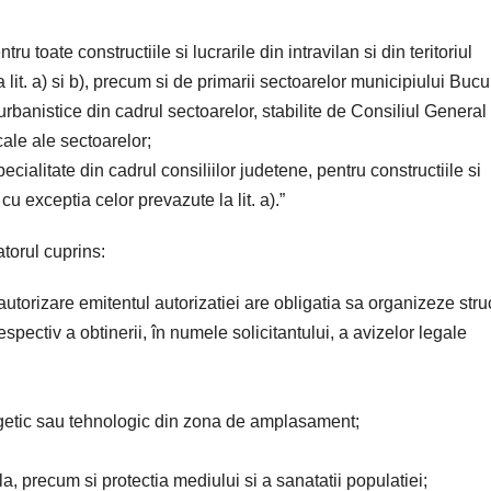
u toate constructiile si lucrarile din intravilan si din teritoriul
 lit. a) si b), precum si de primarii sectoarelor municipiului Bucur
urbanistice din cadrul sectoarelor, stabilite de Consiliul General 
cale ale sectoarelor;
ecialitate din cadrul consiliilor judetene, pentru constructiile si
 cu exceptia celor prevazute la lit. a).”
atorul cuprins:
 autorizare emitentul autorizatiei are obligatia sa organizeze stru
espectiv a obtinerii, în numele solicitantului, a avizelor legale
ergetic sau tehnologic din zona de amplasament;
la, precum si protectia mediului si a sanatatii populatiei;