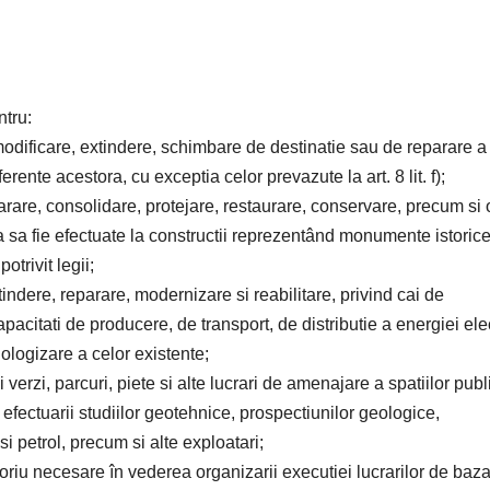
ntru:
 modificare, extindere, schimbare de destinatie sau de reparare a
ferente acestora, cu exceptia celor prevazute la art. 8 lit. f);
parare, consolidare, protejare, restaurare, conservare, precum si 
za sa fie efectuate la constructii reprezentând monumente istorice
otrivit legii;
xtindere, reparare, modernizare si reabilitare, privind cai de
capacitati de producere, de transport, de distributie a energiei ele
nologizare a celor existente;
 verzi, parcuri, piete si alte lucrari de amenajare a spatiilor publ
 efectuarii studiilor geotehnice, prospectiunilor geologice,
i petrol, precum si alte exploatari;
izoriu necesare în vederea organizarii executiei lucrarilor de baza