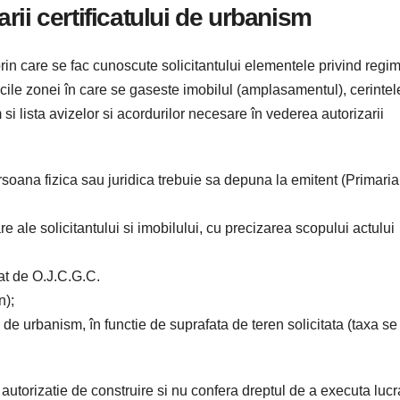
ii certificatului de urbanism
rin care se fac cunoscute solicitantului elementele privind regi
sticile zonei în care se gaseste imobilul (amplasamentul), cerintel
si lista avizelor si acordurilor necesare în vederea autorizarii
rsoana fizica sau juridica trebuie sa depuna la emitent (Primaria
e ale solicitantului si imobilului, cu precizarea scopului actului
zat de O.J.C.G.C.
n);
i de urbanism, în functie de suprafata de teren solicitata (taxa se
autorizatie de construire si nu confera dreptul de a executa lucr