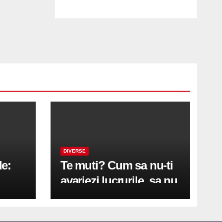
DIVERSE
le:
Te muti? Cum sa nu-ti
avariezi lucrurile, sa nu
etă
zgarii podeaua sau sa
on
te pricopsesti cu o