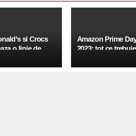
nald’s si Crocs
Amazon Prime Da
aza o linie de
2023: tot ce trebuie
fi de 75 de dolari
stii despre
rata de Grimace si
evenimentul
urglar
emblematic care re
in iulie