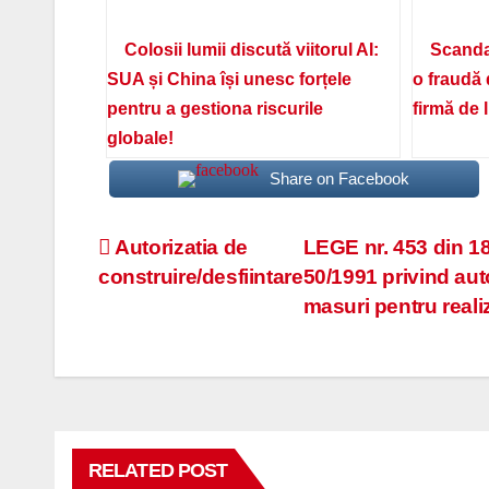
Colosii lumii discută viitorul AI:
Scanda
SUA și China își unesc forțele
o fraudă 
pentru a gestiona riscurile
firmă de 
globale!
Share on Facebook
Navigare
Autorizatia de
LEGE nr. 453 din 18
construire/desfiintare
50/1991 privind auto
în
masuri pentru reali
articole
RELATED POST