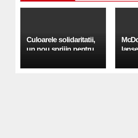
Culoarele solidaritatii,
McDo
un nou sprijin pentru
lanse
Ucraina
panto
inspi
Hamb