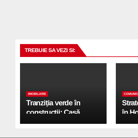
TREBUIE SA VEZI SI:
IMOBILIARE
COMUNIC
Tranziția verde în
Stra
construcții: Casă
în H
modernă cu structură
trans
reciclabilă
activ