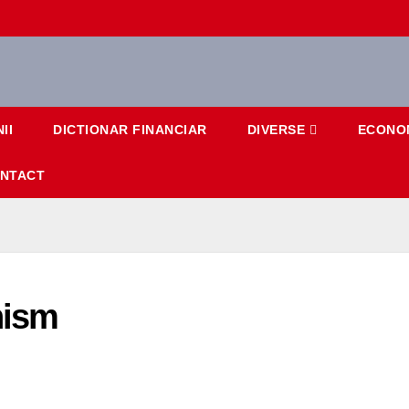
II
DICTIONAR FINANCIAR
DIVERSE
ECONO
NTACT
nism