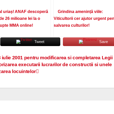
l uriaș! ANAF descoperă
Grindina amenință viile:
de 26 milioane lei la o
Viticultorii cer ajutor urgent pe
lupte MMA online!
salvarea culturilor!
Tweet
Save
 iulie 2001 pentru modificarea si completarea Legii 
rizarea executarii lucrarilor de constructii si unele
zarea locuintelor