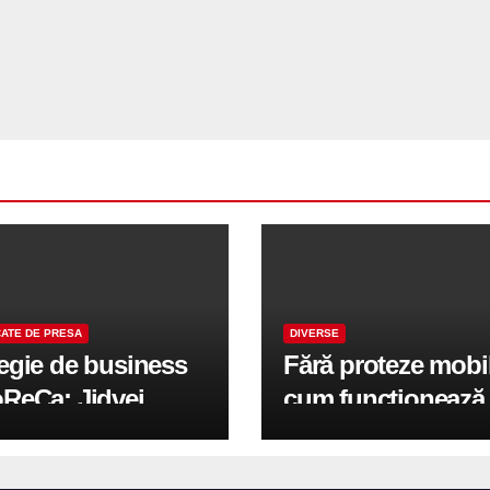
ATE DE PRESA
DIVERSE
tegie de business
Fără proteze mobi
oReCa: Jidvei
cum funcționează
formă terasele în
reabilitarea compl
e de creștere
pe implanturi All-