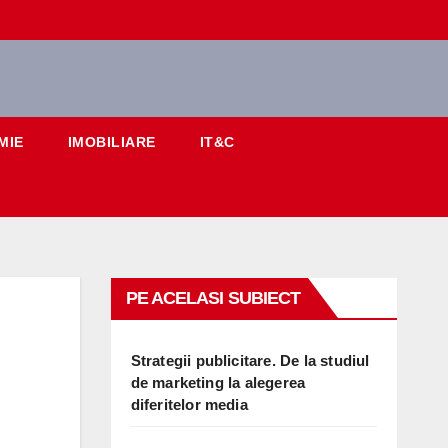
MIE
IMOBILIARE
IT&C
PE ACELASI SUBIECT
Strategii publicitare. De la studiul
de marketing la alegerea
diferitelor media