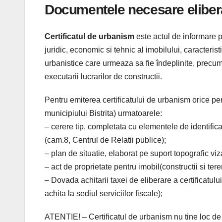
Documentele necesare eliberar
Certificatul de urbanism
este actul de informare p
juridic, economic si tehnic al imobilului, caracteri
urbanistice care urmeaza sa fie îndeplinite, precum 
executarii lucrarilor de constructii.
Pentru emiterea certificatului de urbanism orice pe
municipiului Bistrita) urmatoarele:
– cerere tip, completata cu elementele de identificar
(cam.8, Centrul de Relatii publice);
– plan de situatie, elaborat pe suport topografic vi
– act de proprietate pentru imobil(constructii si tere
– Dovada achitarii taxei de eliberare a certificatulu
achita la sediul serviciilor fiscale);
ATENTIE! – Certificatul de urbanism nu tine loc de 