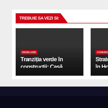
TREBUIE SA VEZI SI:
IMOBILIARE
COMUNIC
Tranziția verde în
Stra
construcții: Casă
în H
modernă cu structură
trans
reciclabilă
activ
print
de 2.
cu S