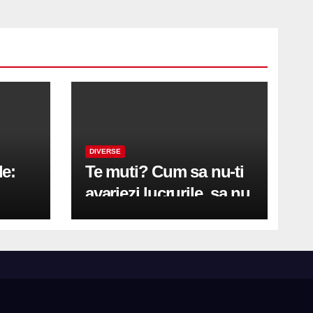
DIVERSE
le:
Te muti? Cum sa nu-ti
avariezi lucrurile, sa nu
etă
zgarii podeaua sau sa
on
te pricopsesti cu o
hernie de disc?