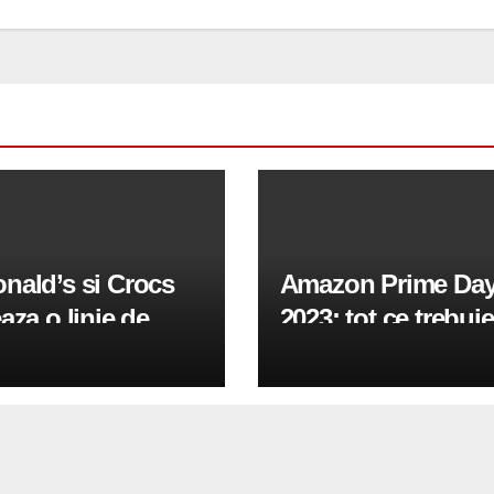
nald’s si Crocs
Amazon Prime Da
aza o linie de
2023: tot ce trebuie
fi de 75 de dolari
stii despre
rata de Grimace si
evenimentul
urglar
emblematic care re
in iulie