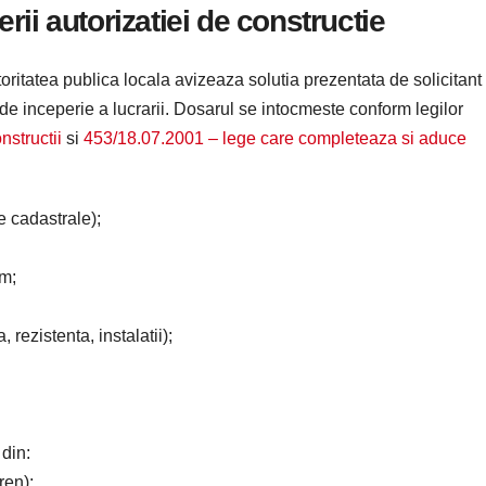
ii autorizatiei de constructie
toritatea publica locala avizeaza solutia prezentata de solicitant
l de inceperie a lucrarii. Dosarul se intocmeste conform legilor
nstructii
si
453/18.07.2001 – lege care completeaza si aduce
e cadastrale);
sm;
rezistenta, instalatii);
din:
ren);