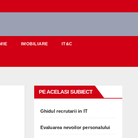
MIE
IMOBILIARE
IT&C
PE ACELASI SUBIECT
Ghidul recrutarii in IT
Evaluarea nevoilor personalului