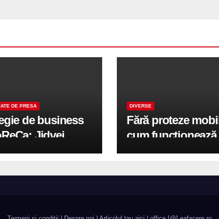
ATE DE PRESA
DIVERSE
tegie de business
Fără proteze mobi
oReCa: Jidvei
cum funcționează
formă terasele în
reabilitarea compl
e de creștere
pe implanturi All-
r-un proiect record
600 mp exteriori
un Leader
Termeni si conditii
|
Despre noi
|
Articolul tau aici
| office [@] eafacere.ro