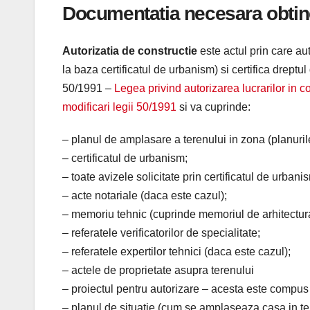
Documentatia necesara obtiner
Autorizatia de constructie
este actul prin care au
la baza certificatul de urbanism) si certifica dreptu
50/1991 –
Legea privind autorizarea lucrarilor in co
modificari legii 50/1991
si va cuprinde:
– planul de amplasare a terenului in zona (planuril
– certificatul de urbanism;
– toate avizele solicitate prin certificatul de urbani
– acte notariale (daca este cazul);
– memoriu tehnic (cuprinde memoriul de arhitectura, 
– referatele verificatorilor de specialitate;
– referatele expertilor tehnici (daca este cazul);
– actele de proprietate asupra terenului
– proiectul pentru autorizare – acesta este compus 
– planul de situatie (cum se amplaseaza casa in te