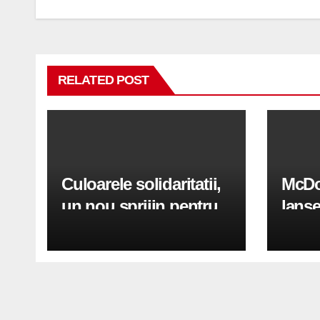
RELATED POST
Culoarele solidaritatii,
McDo
un nou sprijin pentru
lanse
Ucraina
panto
inspi
Hamb