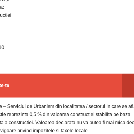
a;
uctiei
10
te-te
e – Serviciul de Urbanism din localitatea / sectorul in care se af
ctie reprezinta 0,5 % din valoarea constructiei stabilita pe baza
ata a constructiei. Valoarea declarata nu va putea fi mai mica de
 vigoare privind impozitele si taxele locale