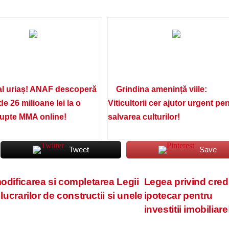
l uriaș! ANAF descoperă
Grindina amenință viile:
de 26 milioane lei la o
Viticultorii cer ajutor urgent pe
lupte MMA online!
salvarea culturilor!
Tweet
Save
odificarea si completarea Legii
Legea privind credi
lucrarilor de constructii si unele
ipotecar pentru
investitii imobiliare