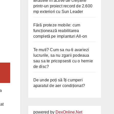
terasele în active de creștere
printr-un proiect record de 2.600
mp exteriori cu Sun Leader
Fără proteze mobile: cum
funcționează reabilitarea
completă pe implanturi All-on
Te muti? Cum sa nu-ti avariezi
lucrurile, sa nu zgarii podeaua
sau sa te pricopsesti cu o hernie
de disc?
De unde poți să îți cumperi
aparatul de aer condiționat?
la
cat
powered by
DexOnline.Net