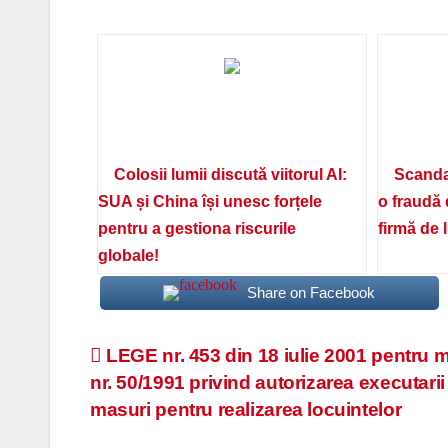
Colosii lumii discută viitorul AI:
Scanda
SUA și China își unesc forțele
o fraudă 
pentru a gestiona riscurile
firmă de 
globale!
Share on Facebook
Navigare
LEGE nr. 453 din 18 iulie 2001 pentru m
nr. 50/1991 privind autorizarea executarii 
în
masuri pentru realizarea locuintelor
articole