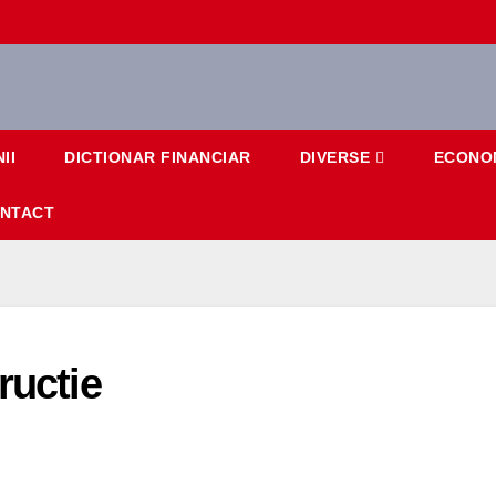
II
DICTIONAR FINANCIAR
DIVERSE
ECONO
NTACT
ructie