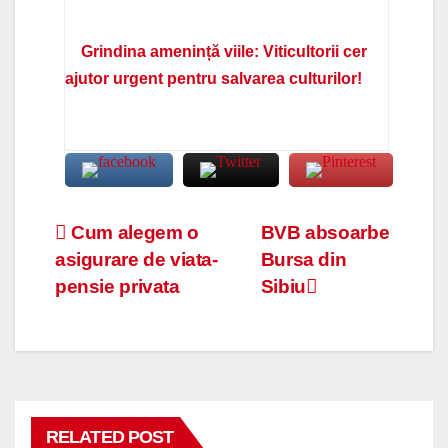
Grindina amenință viile: Viticultorii cer
ajutor urgent pentru salvarea culturilor!
Navigare
Cum alegem o
BVB absoarbe
asigurare de viata-
Bursa din
în
pensie privata
Sibiu
articole
RELATED POST