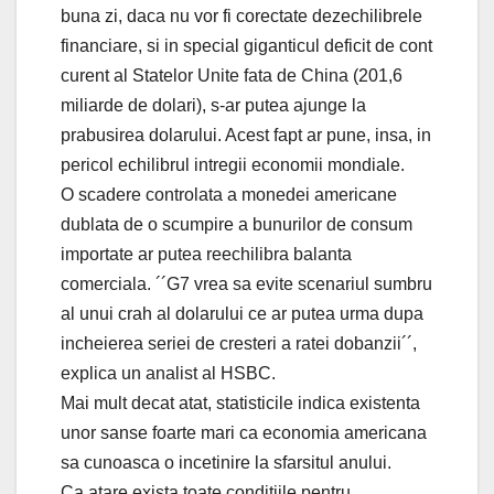
buna zi, daca nu vor fi corectate dezechilibrele
financiare, si in special giganticul deficit de cont
curent al Statelor Unite fata de China (201,6
miliarde de dolari), s-ar putea ajunge la
prabusirea dolarului. Acest fapt ar pune, insa, in
pericol echilibrul intregii economii mondiale.
O scadere controlata a monedei americane
dublata de o scumpire a bunurilor de consum
importate ar putea reechilibra balanta
comerciala. ´´G7 vrea sa evite scenariul sumbru
al unui crah al dolarului ce ar putea urma dupa
incheierea seriei de cresteri a ratei dobanzii´´,
explica un analist al HSBC.
Mai mult decat atat, statisticile indica existenta
unor sanse foarte mari ca economia americana
sa cunoasca o incetinire la sfarsitul anului.
Ca atare exista toate conditiile pentru