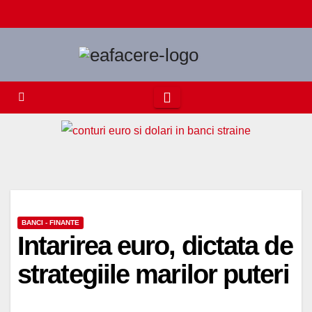
Skip
to
content
BANCI - FINANTE
Intarirea euro, dictata de
strategiile marilor puteri