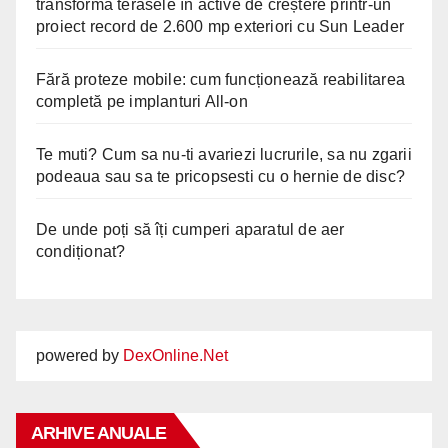
transformă terasele în active de creștere printr-un
proiect record de 2.600 mp exteriori cu Sun Leader
Fără proteze mobile: cum funcționează reabilitarea
completă pe implanturi All-on
Te muti? Cum sa nu-ti avariezi lucrurile, sa nu zgarii
podeaua sau sa te pricopsesti cu o hernie de disc?
De unde poți să îți cumperi aparatul de aer
condiționat?
powered by
DexOnline.Net
ARHIVE ANUALE