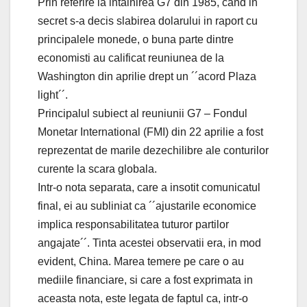
Prin referire la intalnirea G7 din 1985, cand in
secret s-a decis slabirea dolarului in raport cu
principalele monede, o buna parte dintre
economisti au calificat reuniunea de la
Washington din aprilie drept un ´´acord Plaza
light´´.
Principalul subiect al reuniunii G7 – Fondul
Monetar International (FMI) din 22 aprilie a fost
reprezentat de marile dezechilibre ale conturilor
curente la scara globala.
Intr-o nota separata, care a insotit comunicatul
final, ei au subliniat ca ´´ajustarile economice
implica responsabilitatea tuturor partilor
angajate´´. Tinta acestei observatii era, in mod
evident, China. Marea temere pe care o au
mediile financiare, si care a fost exprimata in
aceasta nota, este legata de faptul ca, intr-o