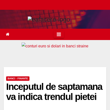
Skip
to
content
BANCI - FINANTE
Inceputul de saptamana
va indica trendul pietei