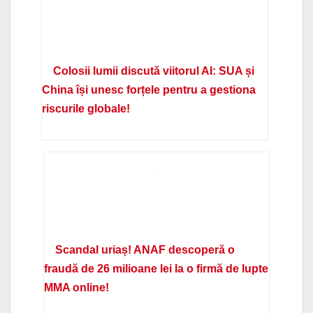
Colosii lumii discută viitorul AI: SUA și
China își unesc forțele pentru a gestiona
riscurile globale!
Scandal uriaș! ANAF descoperă o
fraudă de 26 milioane lei la o firmă de lupte
MMA online!