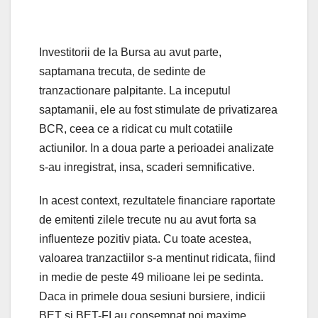
Investitorii de la Bursa au avut parte,
saptamana trecuta, de sedinte de
tranzactionare palpitante. La inceputul
saptamanii, ele au fost stimulate de privatizarea
BCR, ceea ce a ridicat cu mult cotatiile
actiunilor. In a doua parte a perioadei analizate
s-au inregistrat, insa, scaderi semnificative.
In acest context, rezultatele financiare raportate
de emitenti zilele trecute nu au avut forta sa
influenteze pozitiv piata. Cu toate acestea,
valoarea tranzactiilor s-a mentinut ridicata, fiind
in medie de peste 49 milioane lei pe sedinta.
Daca in primele doua sesiuni bursiere, indicii
BET si BET-FI au consemnat noi maxime