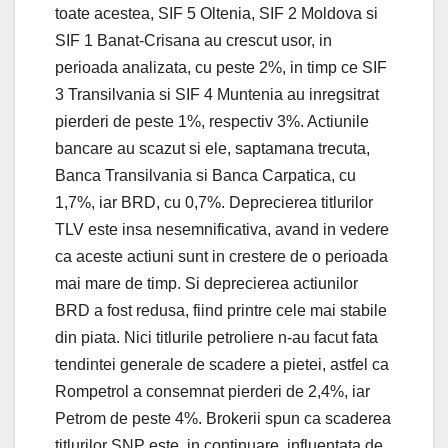
toate acestea, SIF 5 Oltenia, SIF 2 Moldova si
SIF 1 Banat-Crisana au crescut usor, in
perioada analizata, cu peste 2%, in timp ce SIF
3 Transilvania si SIF 4 Muntenia au inregsitrat
pierderi de peste 1%, respectiv 3%. Actiunile
bancare au scazut si ele, saptamana trecuta,
Banca Transilvania si Banca Carpatica, cu
1,7%, iar BRD, cu 0,7%. Deprecierea titlurilor
TLV este insa nesemnificativa, avand in vedere
ca aceste actiuni sunt in crestere de o perioada
mai mare de timp. Si deprecierea actiunilor
BRD a fost redusa, fiind printre cele mai stabile
din piata. Nici titlurile petroliere n-au facut fata
tendintei generale de scadere a pietei, astfel ca
Rompetrol a consemnat pierderi de 2,4%, iar
Petrom de peste 4%. Brokerii spun ca scaderea
titlurilor SNP este, in continuare, influentata de