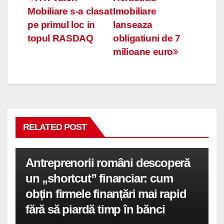
Navigare
Mobiliare s-a clasat
Imobiliare
în
pe primul loc in
lanseaza
articole
topul RASDAQ
obligatiuni de 7
milioane euro
RELATED POST
Antreprenorii români descoperă
un „shortcut” financiar: cum
obțin firmele finanțări mai rapid
fără să piardă timp în bănci