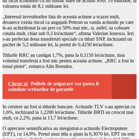
au facut schimburi cu un numar mare de actiuni SNP, 19 milioane, la
valoarea totala de 8,1 milioane lei.
„Interesul investitorilor fata de aceasta actiune a scazut mult,
deoarece exista riscul ca angajatii Petrom sa vanda actiunile pe care
le-au achizitionat la un pret cu 50% mai mic, si, astfel, sa coboare
cotatia mult, chiar sub 0,3 lei/actiune“, afirma Valerian Ionescu. Ieri
s-au perfectat doua transferuri speciale cu titluri SNP, incluzand un
pachet de 5,2 milioane lei, la pretul de 0,4250 lei/actiune.
Titlurile RRC au castigat 1,7%, pana la 0,1150 lei/actiune, insa
volumul transferat a fost mic pentru aceasta actiune. „RRC a fost in
tonul pietei“, remarca Alin Brendea.
Citeste si:
Politele de asigurare vor putea fi
asimilate scrisorilor de garantie
In crestere au fost si titlurile bancare. Actiunile TLV s-au apreciat cu
1,6%, inchizand la 1,2200 lei/actiune. Titlurile BRD au crescut mai
mult, cu 2,2%, pana la 13,7 lei/actiune.
O apreciere semnificativa au inregistrat-o actiunile Electroputere
(EPT), cu 14,9%. Pretul unui titlu a ajuns la 0,3070 lei. EPT nu este