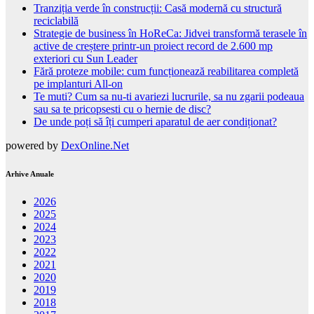
Tranziția verde în construcții: Casă modernă cu structură
reciclabilă
Strategie de business în HoReCa: Jidvei transformă terasele în
active de creștere printr-un proiect record de 2.600 mp
exteriori cu Sun Leader
Fără proteze mobile: cum funcționează reabilitarea completă
pe implanturi All-on
Te muti? Cum sa nu-ti avariezi lucrurile, sa nu zgarii podeaua
sau sa te pricopsesti cu o hernie de disc?
De unde poți să îți cumperi aparatul de aer condiționat?
powered by
DexOnline.Net
Arhive Anuale
2026
2025
2024
2023
2022
2021
2020
2019
2018