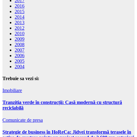
2017
2016
2015
2014
2013
2012
2010
2009
2008
2007
2006
2005
2004
Trebuie sa vezi si:
Imobiliare
Tranziția verde în construcții: Casă modernă cu structură
reciclabilă
Comunicate de presa
Strategie de business în HoReCa: Jidvei transformă terasele în