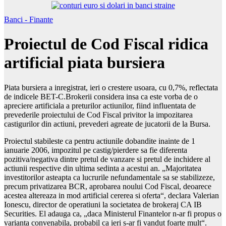
Banci - Finante
Proiectul de Cod Fiscal ridica
artificial piata bursiera
Piata bursiera a inregistrat, ieri o crestere usoara, cu 0,7%, reflectata
de indicele BET-C.Brokerii considera insa ca este vorba de o
apreciere artificiala a preturilor actiunilor, fiind influentata de
prevederile proiectului de Cod Fiscal privitor la impozitarea
castigurilor din actiuni, prevederi agreate de jucatorii de la Bursa.
Proiectul stabileste ca pentru actiunile dobandite inainte de 1
ianuarie 2006, impozitul pe castig/pierdere sa fie diferenta
pozitiva/negativa dintre pretul de vanzare si pretul de inchidere al
actiunii respective din ultima sedinta a acestui an. „Majoritatea
investitorilor asteapta ca lucrurile nefundamentale sa se stabilizeze,
precum privatizarea BCR, aprobarea noului Cod Fiscal, deoarece
acestea altereaza in mod artificial cererea si oferta“, declara Valerian
Ionescu, director de operatiuni la societatea de brokeraj CA IB
Securities. El adauga ca, „daca Ministerul Finantelor n-ar fi propus o
varianta convenabila, probabil ca ieri s-ar fi vandut foarte mult“.