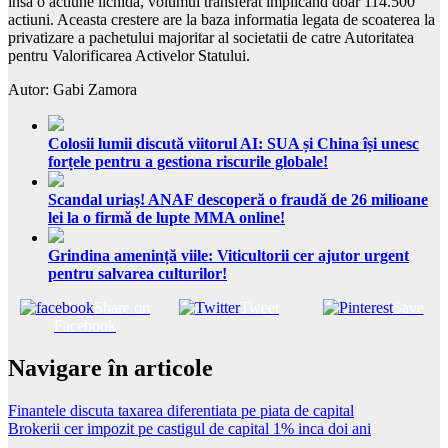
insa o actiune lichida, volumul transferat implicand doar 114.500
actiuni. Aceasta crestere are la baza informatia legata de scoaterea la
privatizare a pachetului majoritar al societatii de catre Autoritatea
pentru Valorificarea Activelor Statului.
Autor: Gabi Zamora
Colosii lumii discută viitorul AI: SUA și China își unesc
forțele pentru a gestiona riscurile globale!
Scandal uriaș! ANAF descoperă o fraudă de 26 milioane
lei la o firmă de lupte MMA online!
Grindina amenință viile: Viticultorii cer ajutor urgent
pentru salvarea culturilor!
Share on
Tweet
Save
Facebook
Navigare în articole
Finantele discuta taxarea diferentiata pe piata de capital
Brokerii cer impozit pe castigul de capital 1% inca doi ani