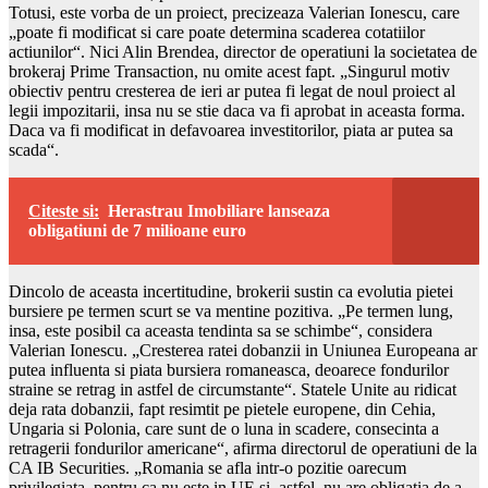
Totusi, este vorba de un proiect, precizeaza Valerian Ionescu, care
„poate fi modificat si care poate determina scaderea cotatiilor
actiunilor“. Nici Alin Brendea, director de operatiuni la societatea de
brokeraj Prime Transaction, nu omite acest fapt. „Singurul motiv
obiectiv pentru cresterea de ieri ar putea fi legat de noul proiect al
legii impozitarii, insa nu se stie daca va fi aprobat in aceasta forma.
Daca va fi modificat in defavoarea investitorilor, piata ar putea sa
scada“.
Citeste si:
Herastrau Imobiliare lanseaza
obligatiuni de 7 milioane euro
Dincolo de aceasta incertitudine, brokerii sustin ca evolutia pietei
bursiere pe termen scurt se va mentine pozitiva. „Pe termen lung,
insa, este posibil ca aceasta tendinta sa se schimbe“, considera
Valerian Ionescu. „Cresterea ratei dobanzii in Uniunea Europeana ar
putea influenta si piata bursiera romaneasca, deoarece fondurilor
straine se retrag in astfel de circumstante“. Statele Unite au ridicat
deja rata dobanzii, fapt resimtit pe pietele europene, din Cehia,
Ungaria si Polonia, care sunt de o luna in scadere, consecinta a
retragerii fondurilor americane“, afirma directorul de operatiuni de la
CA IB Securities. „Romania se afla intr-o pozitie oarecum
privilegiata, pentru ca nu este in UE si, astfel, nu are obligatia de a