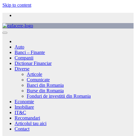
Skip to content
Auto
Banci – Finante
Companii
Dictionar Financiar
Diverse
Articole
Comunicate
Banci din Romania
Burse din Romania
Fonduri de investitii din Romania
Economie
Imobiliare
IT&C
Recomandari
Articolul tau aici
Contact