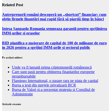
Related Post
Antreprenorii români descoperă un „shortcut” financiar: cum
obțin firmele finanțări mai rapid fără să piardă timp în bănci
Intesa Sanpaolo Romania semneaza garantii pentru sprijinirea
IMM-urilor si oraselor
BID planifica o majorare de capital de 100 de milioane de euro
in 2026 pentru a sprijini IMM-urile si sectorul public
Pe acelasi subiect
Unde va fi lansată prima criptomonedă românească
Care sunt pasii pentru obtinerea finantarilor europene
nerambursabile
Flamingo International, o pasare rara pe piata de capital
Bursa a iesit din mrejele privatizarii BCR
Bursa de Valori si-a prezentat strategia si Consiliul de
Administratie
Articole recente