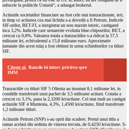
subscrie la politicile Uniunii“, a adaugat brokerul.
Actiunile societatilor financiare au fost cele mai tranzactionate, ieri,
in timp ce actiunea cea mai lichida s-a dovedit a fi Petrom. Indicele
SIF-urilor, BET-FI, a inregistrat un nou maxim istoric, castigand
inca 3,2%. Indicele care urmareste evolutia blue-chipsurilor, BET, a
crescut cu 0,8%. Valoarea totala a tranzactiilor s-a ridicat la 57,5
milioane lei, echivalentul a 15,8 milioane euro. Aproximativ
jumatate din acest rulaj a fost obtinut in urma schimburilor cu titluri
SIF.
Citeste si:
Bancile isi intorc privirea spre
IMM
Tranzactiile cu titluri SIF 5 Oltenia au insumat 8,1 milioane lei, in
conditile transferarii unui pachet de 3,5 milioane actiuni. Cotatia a
crescut cu 3,1%, pana la 2,3200 lei/actiune. Cel mai mult au castigat
actiunile SIF 4 Muntenia, 4,3%, 1,4500 lei/actiune, fiind transferate
1,2 milioane titluri.
Actiunile Petrom (SNP) s-au oprit din scadere. Pretul unui titlu a
ramas acelasi din sedinta de vinerea trecuta, de 0,4250 lei/actiune. S-