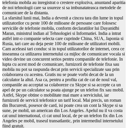
telefonia mobila au inregistrat o crestere exploziva, anuntand aparitia
de noi tehnologii care sa usureze si sa imbunatateasca metodele de
comunicare de la distanta.
La sfarsitul lunii mai, India a devenit a cincea tara din lume in topul
utilizatorilor cu peste 100 de milioane de persoane care folosesc
serviciile de telefonie mobila, conform declaratiilor lui Dayanidhi
Maran, ministrul indian al Tehnologiei si Informatiei. India a intrat
astfel intr-o companie selecta care cuprinde China, SUA, Japonia si
Rusia, tari care au deja peste 100 de milioane de utilizatori mobili.
Cam aceleasi tari conduc si in topul utilizatorilor de internet, ceea ce
inseamna ca utilizarea internetului ca mijloc de comunicare vocala si
video devine un concurent serios pentru companiile de telefonie. In
lupta cu acest mod de comunicare, furnizorii de telefonie fixa sau
mobila nu pot sa raspunda decat prin servicii specializate sau prin
colaborarea cu acestea. Gratis nu se poate vorbi decat de la un
calculator la altul. Asa ca, pentru a profita cat de cat de noul val,
companiile au acceptat sa colaboreze cu Skype si sa accepte ca un
apel de pe un calculator sa poata ajunge pe un telefon fix sau mobil.
Astfel, Skype obtine o mobilitate mai mare a serviciului, iar
furnizorii de servicii telefonice un tarif local. Mai precis, un roman
din Bucuresti, posesor de card, isi poate crea un cont la Skype si sa
sune, pe mobil, un american din Los Angeles. Apelul nu il va costa
cat unul international, ci cat unul local, de pe un telefon fix din Los
Angeles pe mobil, traseul transatlantic, prin intermediul internetului
fiind gratuit.