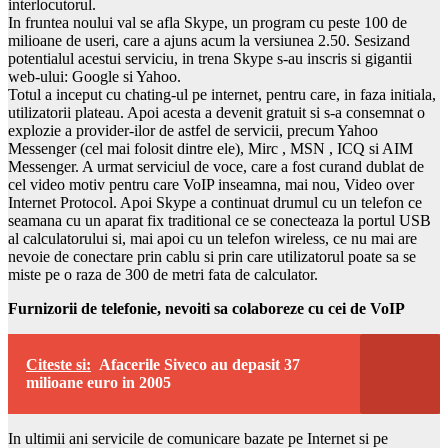
interlocutorul.
In fruntea noului val se afla Skype, un program cu peste 100 de
milioane de useri, care a ajuns acum la versiunea 2.50. Sesizand
potentialul acestui serviciu, in trena Skype s-au inscris si gigantii
web-ului: Google si Yahoo.
Totul a inceput cu chating-ul pe internet, pentru care, in faza initiala,
utilizatorii plateau. Apoi acesta a devenit gratuit si s-a consemnat o
explozie a provider-ilor de astfel de servicii, precum Yahoo
Messenger (cel mai folosit dintre ele), Mirc , MSN , ICQ si AIM
Messenger. A urmat serviciul de voce, care a fost curand dublat de
cel video motiv pentru care VoIP inseamna, mai nou, Video over
Internet Protocol. Apoi Skype a continuat drumul cu un telefon ce
seamana cu un aparat fix traditional ce se conecteaza la portul USB
al calculatorului si, mai apoi cu un telefon wireless, ce nu mai are
nevoie de conectare prin cablu si prin care utilizatorul poate sa se
miste pe o raza de 300 de metri fata de calculator.
Furnizorii de telefonie, nevoiti sa colaboreze cu cei de VoIP
Citeste si:
Afacerile Siveco au depasit 37
milioane euro in 2005
In ultimii ani servicile de comunicare bazate pe Internet si pe