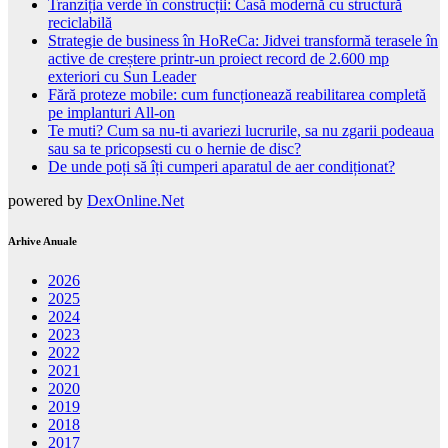
Tranziția verde în construcții: Casă modernă cu structură
reciclabilă
Strategie de business în HoReCa: Jidvei transformă terasele în
active de creștere printr-un proiect record de 2.600 mp
exteriori cu Sun Leader
Fără proteze mobile: cum funcționează reabilitarea completă
pe implanturi All-on
Te muti? Cum sa nu-ti avariezi lucrurile, sa nu zgarii podeaua
sau sa te pricopsesti cu o hernie de disc?
De unde poți să îți cumperi aparatul de aer condiționat?
powered by
DexOnline.Net
Arhive Anuale
2026
2025
2024
2023
2022
2021
2020
2019
2018
2017