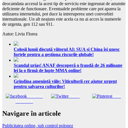
deocamdata accesul la acest tip de serviciu este ingreunat de anumite
deficiente de functionare. Eventualele probleme care pot aparea la
utilizarea internetului, pot duce la intreruperea unei convorbiri
internationale. Un alt neajuns este acela ca nu ai acces la numerele
de urgenta, gen 112 sau 911.
Autor: Liviu Florea
Colosii lumii discută viitorul AI: SUA și China își unesc
forțele pentru a gestiona riscurile globale!
Scandal uriaș! ANAF descoperă o fraudă de 26 milioane
lei la o firmă de lupte MMA online!
Grindina amenință viile: Viticultorii cer ajutor urgent
pentru salvarea culturilor!
Share on
Tweet
Save
Facebook
Navigare în articole
Publicitatea online, sub control polonez