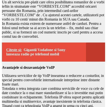
Un alt serviciu pre-platit care ofera posibilitatea romanilor de a vorbi
ieftin in strainatate este “VORBESTE.COM” accesibil oricarei
persoane din Romania, prin intermediul card-urilor
“VORBESTE.COM” de . Cu ajutorul acestei cartele, utilizatorii pot
vorbi cu 10 centi/ minut din Romania in SUA sau Canada.
In Romania exista extrem de numeroase astfel de carduri. Pentru a
folosi unul trebuie sa ai acces la un telefon – fix, mobil sau chiar
public, si sa formezi un cod numeric inscris pe card pentru a accesa
contul tau de convorbiri.
Citeste si:
Gigantii Vodafone si Sony
lanseaza radio pe telefonul mobil
Avantajele si dezavantajele VoIP
Utilizarea serviciilor de tip VoIP inseamna o reducere a costurilor, in
special pentru convorbirile internationale intreprinse intre distante
foarte mari.
Totodata o retea integrata care combina serviciile de voce cu cele de
date conduce la o mai mare standardizare si la o investitie mai putin
costisitoare in echipamente. Telefonia IP ofera suport pentru aplicatii
multimedia si multiservice, avantaje inexistente in telefonia clasica.
Tinand cont ca tehnologia VoIP a aparut in urma cu cinci ani,