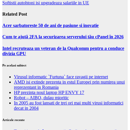
Softistii autohtoni isi upgradeaza salariile in UE
Related Post
Acer sarbatoreste 50 de ani de pasiune si inovatie
Cum te ajută 2FA la securizarea serverului tău cPanel în 2026
Intel recruteaza un veteran de la Qualcomm pentru a conduce
divizia GPU
Pe acelasi subiect
Virusul informatic `Furtuna` face ravagii pe internet
AMD isi extinde prezenta in estul Europei prin numirea unui
reprezentant in Romania
HP prezinta noul laptop HP ENVY 17
Robot – AIBO, dulau mioritic
In 2005 au fost lansati de trei ori mai multi virusi informatici
decat in 2004
Articole recente