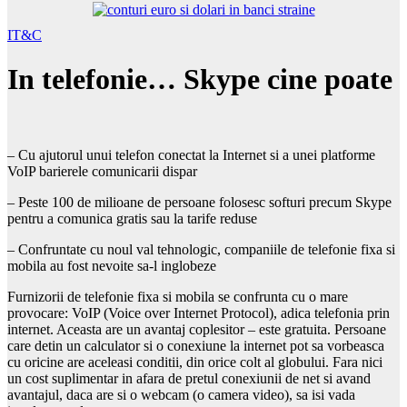
IT&C
In telefonie… Skype cine poate
– Cu ajutorul unui telefon conectat la Internet si a unei platforme
VoIP barierele comunicarii dispar
– Peste 100 de milioane de persoane folosesc softuri precum Skype
pentru a comunica gratis sau la tarife reduse
– Confruntate cu noul val tehnologic, companiile de telefonie fixa si
mobila au fost nevoite sa-l inglobeze
Furnizorii de telefonie fixa si mobila se confrunta cu o mare
provocare: VoIP (Voice over Internet Protocol), adica telefonia prin
internet. Aceasta are un avantaj coplesitor – este gratuita. Persoane
care detin un calculator si o conexiune la internet pot sa vorbeasca
cu oricine are aceleasi conditii, din orice colt al globului. Fara nici
un cost suplimentar in afara de pretul conexiunii de net si avand
avantajul, daca are si o webcam (o camera video), sa isi vada