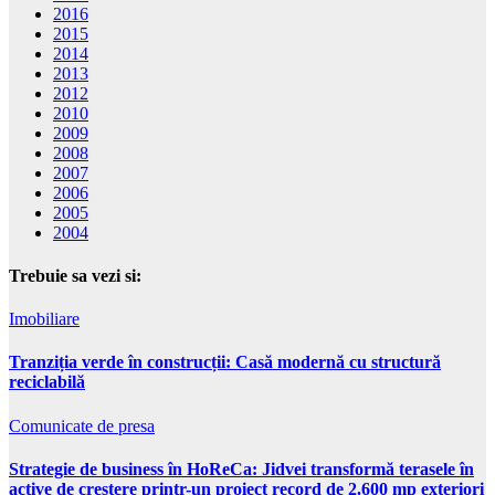
2016
2015
2014
2013
2012
2010
2009
2008
2007
2006
2005
2004
Trebuie sa vezi si:
Imobiliare
Tranziția verde în construcții: Casă modernă cu structură
reciclabilă
Comunicate de presa
Strategie de business în HoReCa: Jidvei transformă terasele în
active de creștere printr-un proiect record de 2.600 mp exteriori