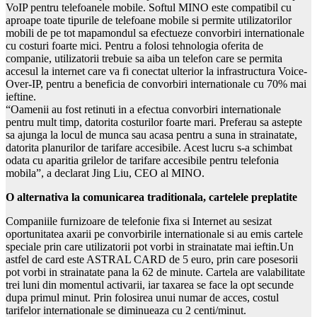
VoIP pentru telefoanele mobile. Softul MINO este compatibil cu
aproape toate tipurile de telefoane mobile si permite utilizatorilor
mobili de pe tot mapamondul sa efectueze convorbiri internationale
cu costuri foarte mici. Pentru a folosi tehnologia oferita de
companie, utilizatorii trebuie sa aiba un telefon care se permita
accesul la internet care va fi conectat ulterior la infrastructura Voice-
Over-IP, pentru a beneficia de convorbiri internationale cu 70% mai
ieftine.
“Oamenii au fost retinuti in a efectua convorbiri internationale
pentru mult timp, datorita costurilor foarte mari. Preferau sa astepte
sa ajunga la locul de munca sau acasa pentru a suna in strainatate,
datorita planurilor de tarifare accesibile. Acest lucru s-a schimbat
odata cu aparitia grilelor de tarifare accesibile pentru telefonia
mobila”, a declarat Jing Liu, CEO al MINO.
O alternativa la comunicarea traditionala, cartelele preplatite
Companiile furnizoare de telefonie fixa si Internet au sesizat
oportunitatea axarii pe convorbirile internationale si au emis cartele
speciale prin care utilizatorii pot vorbi in strainatate mai ieftin.Un
astfel de card este ASTRAL CARD de 5 euro, prin care posesorii
pot vorbi in strainatate pana la 62 de minute. Cartela are valabilitate
trei luni din momentul activarii, iar taxarea se face la opt secunde
dupa primul minut. Prin folosirea unui numar de acces, costul
tarifelor internationale se diminueaza cu 2 centi/minut.