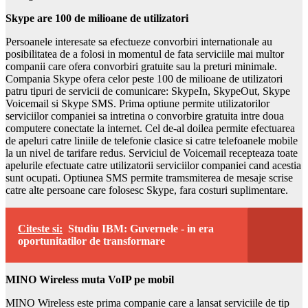
Skype are 100 de milioane de utilizatori
Persoanele interesate sa efectueze convorbiri internationale au
posibilitatea de a folosi in momentul de fata serviciile mai multor
companii care ofera convorbiri gratuite sau la preturi minimale.
Compania Skype ofera celor peste 100 de milioane de utilizatori
patru tipuri de servicii de comunicare: SkypeIn, SkypeOut, Skype
Voicemail si Skype SMS. Prima optiune permite utilizatorilor
serviciilor companiei sa intretina o convorbire gratuita intre doua
computere conectate la internet. Cel de-al doilea permite efectuarea
de apeluri catre liniile de telefonie clasice si catre telefoanele mobile
la un nivel de tarifare redus. Serviciul de Voicemail recepteaza toate
apelurile efectuate catre utilizatorii serviciilor companiei cand acestia
sunt ocupati. Optiunea SMS permite tramsmiterea de mesaje scrise
catre alte persoane care folosesc Skype, fara costuri suplimentare.
Citeste si:
Studiu IBM: Guvernele - in era
oportunitatilor de transformare
MINO Wireless muta VoIP pe mobil
MINO Wireless este prima companie care a lansat serviciile de tip