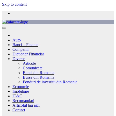
Skip to content
Auto
Banci – Finante
Companii
Dictionar Financiar
Diverse
Articole
Comunicate
Banci din Romania
Burse din Romania
Fonduri de investitii din Romania
Economie
Imobiliare
IT&C
Recomandari
Articolul tau aici
Contact