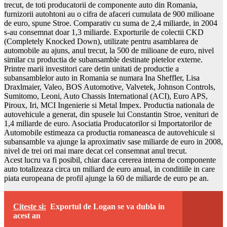
trecut, de toti producatorii de componente auto din Romania,
furnizorii autohtoni au o cifra de afaceri cumulata de 900 milioane
de euro, spune Stroe. Comparativ cu suma de 2,4 miliarde, in 2004
s-au consemnat doar 1,3 miliarde. Exporturile de colectii CKD
(Completely Knocked Down), utilizate pentru asamblarea de
automobile au ajuns, anul trecut, la 500 de milioane de euro, nivel
similar cu productia de subansamble destinate pietelor externe.
Printre marii investitori care detin unitati de productie a
subansamblelor auto in Romania se numara Ina Sheffler, Lisa
Draxlmaier, Valeo, BOS Automotive, Valvetek, Johnson Controls,
Sumitomo, Leoni, Auto Chassis International (ACI), Euro APS,
Piroux, Iri, MCI Ingenierie si Metal Impex. Productia nationala de
autovehicule a generat, din spusele lui Constantin Stroe, venituri de
1,4 miliarde de euro. Asociatia Producatorilor si Importatorilor de
Automobile estimeaza ca productia romaneasca de autovehicule si
subansamble va ajunge la aproximativ sase miliarde de euro in 2008,
nivel de trei ori mai mare decat cel consemnat anul trecut.
Acest lucru va fi posibil, chiar daca cererea interna de componente
auto totalizeaza circa un miliard de euro anual, in conditiile in care
piata europeana de profil ajunge la 60 de miliarde de euro pe an.
Citeste si:
Exportul de Logan se va dubla in
acest an