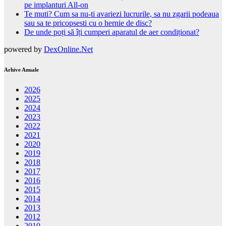
pe implanturi All-on
Te muti? Cum sa nu-ti avariezi lucrurile, sa nu zgarii podeaua
sau sa te pricopsesti cu o hernie de disc?
De unde poți să îți cumperi aparatul de aer condiționat?
powered by
DexOnline.Net
Arhive Anuale
2026
2025
2024
2023
2022
2021
2020
2019
2018
2017
2016
2015
2014
2013
2012
2010