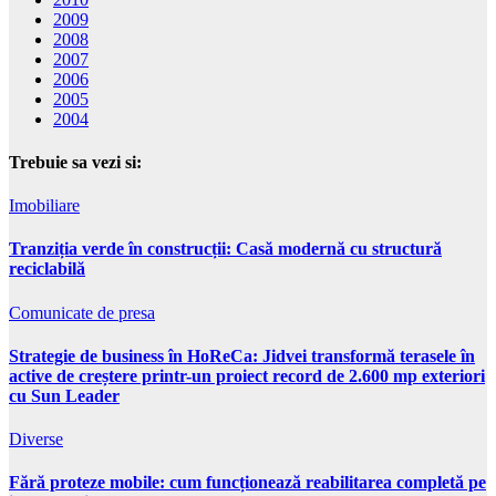
2009
2008
2007
2006
2005
2004
Trebuie sa vezi si:
Imobiliare
Tranziția verde în construcții: Casă modernă cu structură
reciclabilă
Comunicate de presa
Strategie de business în HoReCa: Jidvei transformă terasele în
active de creștere printr-un proiect record de 2.600 mp exteriori
cu Sun Leader
Diverse
Fără proteze mobile: cum funcționează reabilitarea completă pe