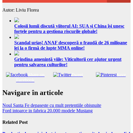
Autor: Liviu Florea
Colosii lumii discută viitorul AI: SUA și China își unesc
forțele pentru a gestiona riscurile globale!
Scandal uriaș! ANAF descoperă o fraudă de 26 milioane
lei la o firmă de lupte MMA online!
Grindina amenință viile: Viticultorii cer ajutor urgent
pentru salvarea culturilor!
Share on
Tweet
Save
Facebook
Navigare în articole
Noul Santa Fe depaseste cu mult pretentiile obisnuite
Ford intoarce in fabrica 20.000 modele Mustang
Related Post