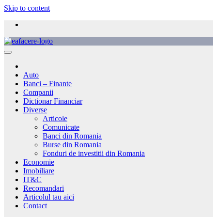
Skip to content
Auto
Banci – Finante
Companii
Dictionar Financiar
Diverse
Articole
Comunicate
Banci din Romania
Burse din Romania
Fonduri de investitii din Romania
Economie
Imobiliare
IT&C
Recomandari
Articolul tau aici
Contact