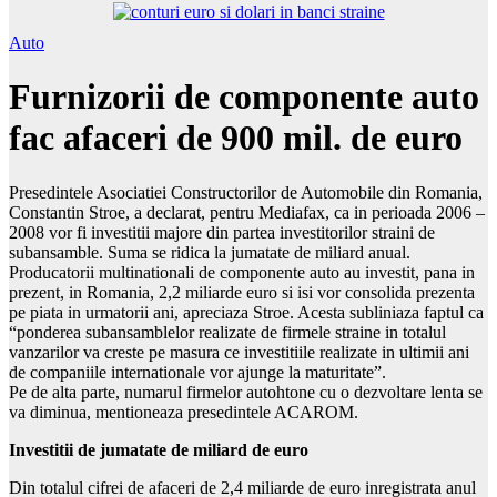
Auto
Furnizorii de componente auto
fac afaceri de 900 mil. de euro
Presedintele Asociatiei Constructorilor de Automobile din Romania,
Constantin Stroe, a declarat, pentru Mediafax, ca in perioada 2006 –
2008 vor fi investitii majore din partea investitorilor straini de
subansamble. Suma se ridica la jumatate de miliard anual.
Producatorii multinationali de componente auto au investit, pana in
prezent, in Romania, 2,2 miliarde euro si isi vor consolida prezenta
pe piata in urmatorii ani, apreciaza Stroe. Acesta subliniaza faptul ca
“ponderea subansamblelor realizate de firmele straine in totalul
vanzarilor va creste pe masura ce investitiile realizate in ultimii ani
de companiile internationale vor ajunge la maturitate”.
Pe de alta parte, numarul firmelor autohtone cu o dezvoltare lenta se
va diminua, mentioneaza presedintele ACAROM.
Investitii de jumatate de miliard de euro
Din totalul cifrei de afaceri de 2,4 miliarde de euro inregistrata anul