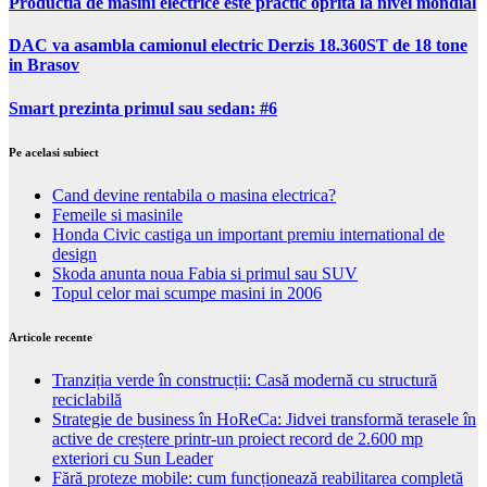
Productia de masini electrice este practic oprita la nivel mondial
DAC va asambla camionul electric Derzis 18.360ST de 18 tone
in Brasov
Smart prezinta primul sau sedan: #6
Pe acelasi subiect
Cand devine rentabila o masina electrica?
Femeile si masinile
Honda Civic castiga un important premiu international de
design
Skoda anunta noua Fabia si primul sau SUV
Topul celor mai scumpe masini in 2006
Articole recente
Tranziția verde în construcții: Casă modernă cu structură
reciclabilă
Strategie de business în HoReCa: Jidvei transformă terasele în
active de creștere printr-un proiect record de 2.600 mp
exteriori cu Sun Leader
Fără proteze mobile: cum funcționează reabilitarea completă