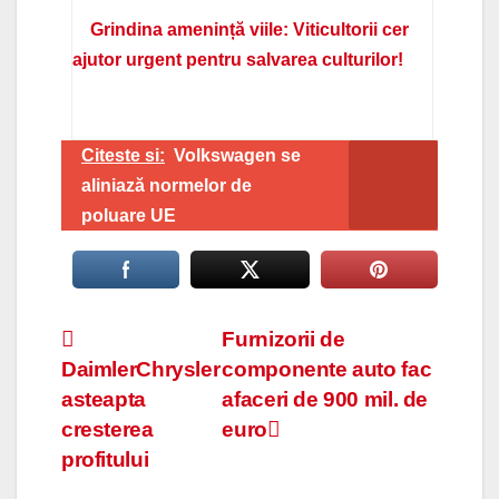
Grindina amenință viile: Viticultorii cer
ajutor urgent pentru salvarea culturilor!
Citeste si:
Volkswagen se
aliniază normelor de
poluare UE
Navigare
Furnizorii de
DaimlerChrysler
componente auto fac
în
asteapta
afaceri de 900 mil. de
articole
cresterea
euro
profitului