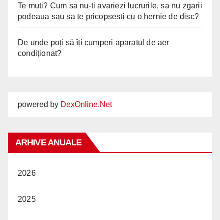
Te muti? Cum sa nu-ti avariezi lucrurile, sa nu zgarii
podeaua sau sa te pricopsesti cu o hernie de disc?
De unde poți să îți cumperi aparatul de aer
condiționat?
powered by
DexOnline.Net
ARHIVE ANUALE
2026
2025