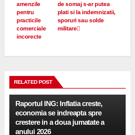
amenzile
de somaj s-ar putea
în
pentru
plati si la indemnizatii,
articole
practicile
sporuri sau solde
comerciale
militare
incorecte
RELATED POST
Raportul ING: Inflatia creste,
economia se indreapta spre
crestere in a doua jumatate a
anului 2026