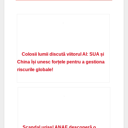
Colosii lumii discută viitorul AI: SUA și
China își unesc forțele pentru a gestiona
riscurile globale!
Scandal uriaș! ANAF descoperă o