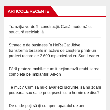
ARTICOLE RECENTE
Tranziția verde în construcții: Casă modernă cu
structură reciclabilă
Strategie de business în HoReCa: Jidvei
transformă terasele în active de creștere printr-un
proiect record de 2.600 mp exteriori cu Sun Leader
Fără proteze mobile: cum funcționează reabilitarea
completă pe implanturi All-on
Te muti? Cum sa nu-ti avariezi lucrurile, sa nu zgarii
podeaua sau sa te pricopsesti cu o hernie de disc?
De unde poți să îți cumperi aparatul de aer