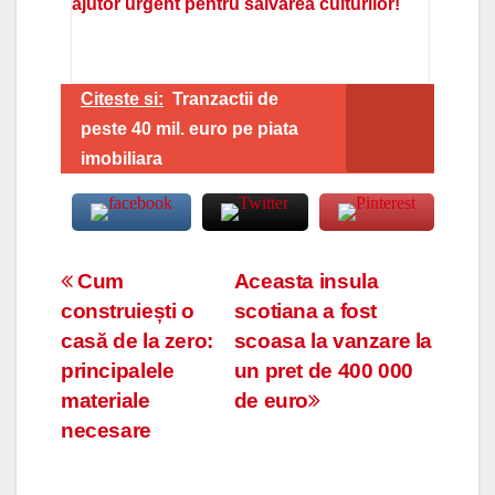
ajutor urgent pentru salvarea culturilor!
Citeste si:
Tranzactii de
peste 40 mil. euro pe piata
imobiliara
Navigare
Cum
Aceasta insula
construiești o
scotiana a fost
în
casă de la zero:
scoasa la vanzare la
articole
principalele
un pret de 400 000
materiale
de euro
necesare