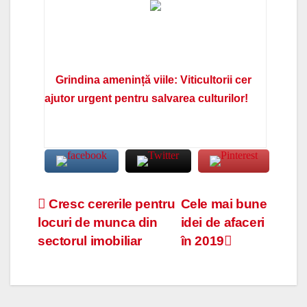
Grindina amenință viile: Viticultorii cer
ajutor urgent pentru salvarea culturilor!
Navigare
Cresc cererile pentru
Cele mai bune
locuri de munca din
idei de afaceri
în
sectorul imobiliar
în 2019
articole