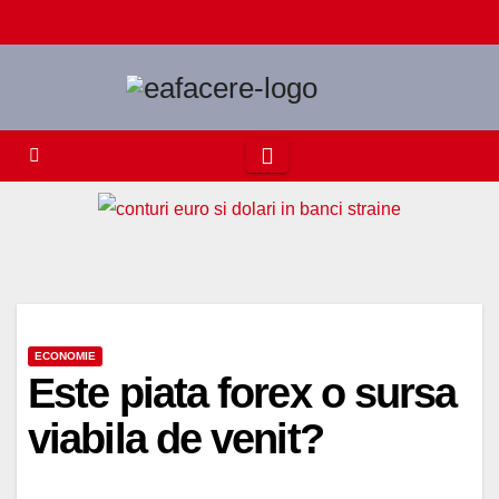
Skip
to
content
ECONOMIE
Este piata forex o sursa
viabila de venit?