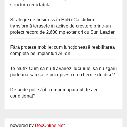
structură reciclabilă
Strategie de business în HoReCa: Jidvei
transformă terasele în active de creștere printr-un
proiect record de 2.600 mp exteriori cu Sun Leader
Fără proteze mobile: cum funcționează reabilitarea
completă pe implanturi All-on
Te muti? Cum sa nu-ti avariezi lucrurile, sa nu zgarii
podeaua sau sa te pricopsesti cu o hernie de disc?
De unde poți să îți cumperi aparatul de aer
condiționat?
powered by
DexOnline.Net