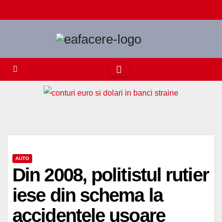
Skip
to
content
AUTO
Din 2008, politistul rutier
iese din schema la
accidentele usoare