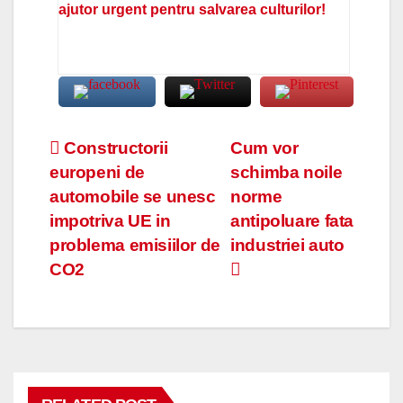
ajutor urgent pentru salvarea culturilor!
Navigare
Constructorii
Cum vor
europeni de
schimba noile
în
automobile se unesc
norme
articole
impotriva UE in
antipoluare fata
problema emisiilor de
industriei auto
CO2