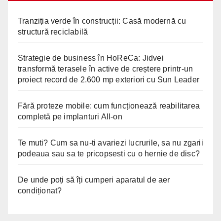
Tranziția verde în construcții: Casă modernă cu
structură reciclabilă
Strategie de business în HoReCa: Jidvei
transformă terasele în active de creștere printr-un
proiect record de 2.600 mp exteriori cu Sun Leader
Fără proteze mobile: cum funcționează reabilitarea
completă pe implanturi All-on
Te muti? Cum sa nu-ti avariezi lucrurile, sa nu zgarii
podeaua sau sa te pricopsesti cu o hernie de disc?
De unde poți să îți cumperi aparatul de aer
condiționat?