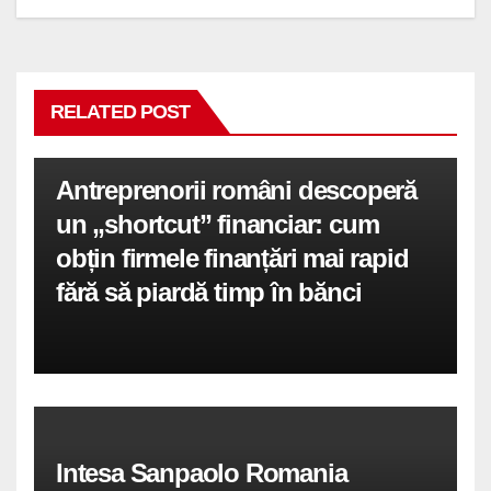
RELATED POST
Antreprenorii români descoperă
un „shortcut” financiar: cum
obțin firmele finanțări mai rapid
fără să piardă timp în bănci
Intesa Sanpaolo Romania