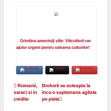
Grindina amenință viile: Viticultorii cer
ajutor urgent pentru salvarea culturilor!
Navigare
Romanii,
Brokerii se asteapta la
saraci si in
inca o saptamana agitata
în
credite
pe piata
articole