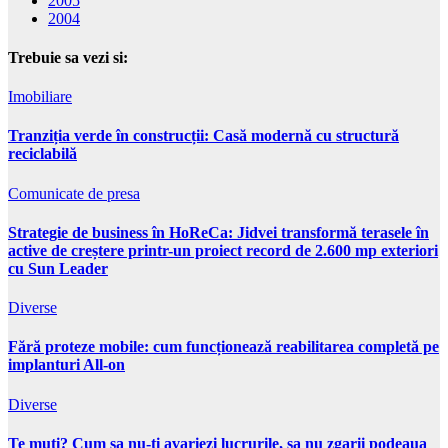
2005
2004
Trebuie sa vezi si:
Imobiliare
Tranziția verde în construcții: Casă modernă cu structură
reciclabilă
Comunicate de presa
Strategie de business în HoReCa: Jidvei transformă terasele în
active de creștere printr-un proiect record de 2.600 mp exteriori
cu Sun Leader
Diverse
Fără proteze mobile: cum funcționează reabilitarea completă pe
implanturi All-on
Diverse
Te muti? Cum sa nu-ti avariezi lucrurile, sa nu zgarii podeaua