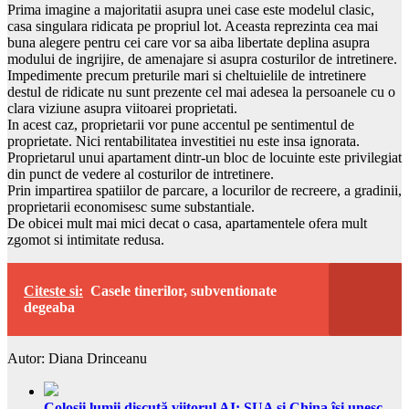
Prima imagine a majoritatii asupra unei case este modelul clasic,
casa singulara ridicata pe propriul lot. Aceasta reprezinta cea mai
buna alegere pentru cei care vor sa aiba libertate deplina asupra
modului de ingrijire, de amenajare si asupra costurilor de intretinere.
Impedimente precum preturile mari si cheltuielile de intretinere
destul de ridicate nu sunt prezente cel mai adesea la persoanele cu o
clara viziune asupra viitoarei proprietati.
In acest caz, proprietarii vor pune accentul pe sentimentul de
proprietate. Nici rentabilitatea investitiei nu este insa ignorata.
Proprietarul unui apartament dintr-un bloc de locuinte este privilegiat
din punct de vedere al costurilor de intretinere.
Prin impartirea spatiilor de parcare, a locurilor de recreere, a gradinii,
proprietarii economisesc sume substantiale.
De obicei mult mai mici decat o casa, apartamentele ofera mult
zgomot si intimitate redusa.
Citeste si:
Casele tinerilor, subventionate
degeaba
Autor: Diana Drinceanu
Colosii lumii discută viitorul AI: SUA și China își unesc