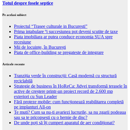
Totul despre fosele septice
Pe acelasi subiect
Proiectul “Trasee culturale in Bucuresti”
Prima intabulare ºi succesiunea pot deveni scutite de taxe
Piata imobiliara ar putea conduce economia SUA spre
recesiune
Mii de locuințe, în București
Piata de office-building se pregateste de integrare
Articole recente
Tranziția verde în construcții: Casă modernă cu structură
reciclabilă
Strategie de business în HoReCa: Jidvei transformă terasele în
active de creștere printr-un proiect record de 2.600 mp
exteriori cu Sun Leader
Fără proteze mobile: cum funcționează reabilitarea completă
pe implanturi All-on
Te muti? Cum sa nu-ti avariezi lucrurile, sa nu zgarii podeaua
sau sa te pricopsesti cu o hernie de disc?
De unde poți să îți cumperi aparatul de aer condiționat?