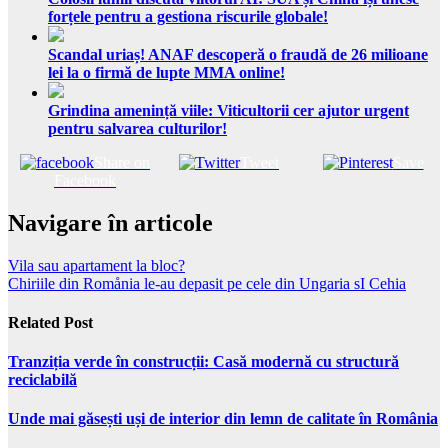
forțele pentru a gestiona riscurile globale!
Scandal uriaș! ANAF descoperă o fraudă de 26 milioane
lei la o firmă de lupte MMA online!
Grindina amenință viile: Viticultorii cer ajutor urgent
pentru salvarea culturilor!
Share on
Tweet
Save
Facebook
Navigare în articole
Vila sau apartament la bloc?
Chiriile din Romånia le-au depasit pe cele din Ungaria sI Cehia
Related Post
Tranziția verde în construcții: Casă modernă cu structură
reciclabilă
Unde mai găsești uși de interior din lemn de calitate în România