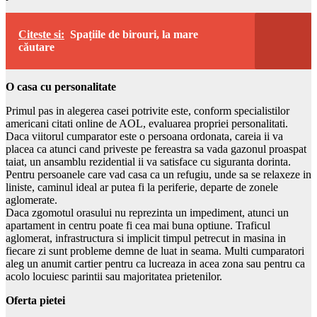
Citeste si:
Spațiile de birouri, la mare
căutare
O casa cu personalitate
Primul pas in alegerea casei potrivite este, conform specialistilor
americani citati online de AOL, evaluarea propriei personalitati.
Daca viitorul cumparator este o persoana ordonata, careia ii va
placea ca atunci cand priveste pe fereastra sa vada gazonul proaspat
taiat, un ansamblu rezidential ii va satisface cu siguranta dorinta.
Pentru persoanele care vad casa ca un refugiu, unde sa se relaxeze in
liniste, caminul ideal ar putea fi la periferie, departe de zonele
aglomerate.
Daca zgomotul orasului nu reprezinta un impediment, atunci un
apartament in centru poate fi cea mai buna optiune. Traficul
aglomerat, infrastructura si implicit timpul petrecut in masina in
fiecare zi sunt probleme demne de luat in seama. Multi cumparatori
aleg un anumit cartier pentru ca lucreaza in acea zona sau pentru ca
acolo locuiesc parintii sau majoritatea prietenilor.
Oferta pietei