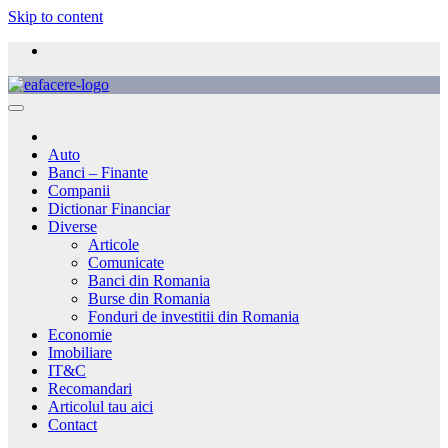
Skip to content
Auto
Banci – Finante
Companii
Dictionar Financiar
Diverse
Articole
Comunicate
Banci din Romania
Burse din Romania
Fonduri de investitii din Romania
Economie
Imobiliare
IT&C
Recomandari
Articolul tau aici
Contact