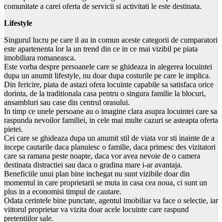
comunitate a carei oferta de servicii si activitati le este destinata.
Lifestyle
Singurul lucru pe care il au in comun aceste categorii de cumparatori
este apartenenta lor la un trend din ce in ce mai vizibil pe piata
imobiliara romaneasca.
Este vorba despre persoanele care se ghideaza in alegerea locuintei
dupa un anumit lifestyle, nu doar dupa costurile pe care le implica.
Din fericire, piata de astazi ofera locuinte capabile sa satisfaca orice
dorinta, de la traditionala casa pentru o singura familie la blocuri,
ansambluri sau case din centrul orasului.
In timp ce unele persoane au o imagine clara asupra locuintei care sa
raspunda nevoilor familiei, in cele mai multe cazuri se asteapta oferta
pietei.
Cei care se ghideaza dupa un anumit stil de viata vor sti inainte de a
incepe cautarile daca planuiesc o familie, daca primesc des vizitatori
care sa ramana peste noapte, daca vor avea nevoie de o camera
destinata distractiei sau daca o gradina mare i-ar avantaja.
Beneficiile unui plan bine inchegat nu sunt vizibile doar din
momentul in care proprietarii se muta in casa cea noua, ci sunt un
plus in a economisi timpul de cautare.
Odata cerintele bine punctate, agentul imobiliar va face o selectie, iar
viitorul proprietar va vizita doar acele locuinte care raspund
pretentiilor sale.