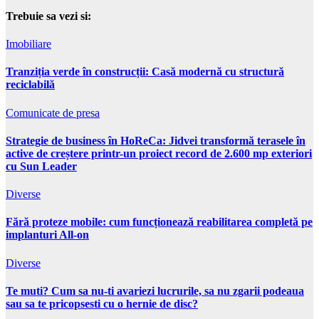
Trebuie sa vezi si:
Imobiliare
Tranziția verde în construcții: Casă modernă cu structură
reciclabilă
Comunicate de presa
Strategie de business în HoReCa: Jidvei transformă terasele în
active de creștere printr-un proiect record de 2.600 mp exteriori
cu Sun Leader
Diverse
Fără proteze mobile: cum funcționează reabilitarea completă pe
implanturi All-on
Diverse
Te muti? Cum sa nu-ti avariezi lucrurile, sa nu zgarii podeaua
sau sa te pricopsesti cu o hernie de disc?