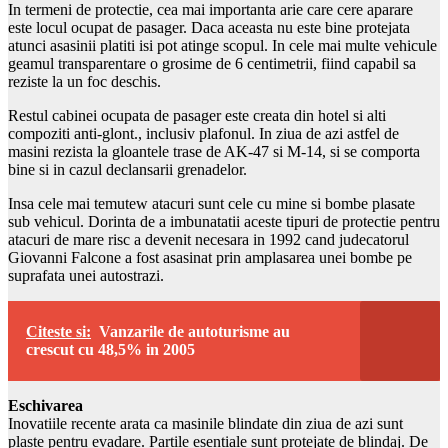
In termeni de protectie, cea mai importanta arie care cere aparare
este locul ocupat de pasager. Daca aceasta nu este bine protejata
atunci asasinii platiti isi pot atinge scopul. In cele mai multe vehicule
geamul transparentare o grosime de 6 centimetrii, fiind capabil sa
reziste la un foc deschis.
Restul cabinei ocupata de pasager este creata din hotel si alti
compoziti anti-glont., inclusiv plafonul. In ziua de azi astfel de
masini rezista la gloantele trase de AK-47 si M-14, si se comporta
bine si in cazul declansarii grenadelor.
Insa cele mai temutew atacuri sunt cele cu mine si bombe plasate
sub vehicul. Dorinta de a imbunatatii aceste tipuri de protectie pentru
atacuri de mare risc a devenit necesara in 1992 cand judecatorul
Giovanni Falcone a fost asasinat prin amplasarea unei bombe pe
suprafata unei autostrazi.
Citeste si:
Vanzarile de autoturisme au
crescut cu 48,5% in 2005
Eschivarea
Inovatiile recente arata ca masinile blindate din ziua de azi sunt
plaste pentru evadare. Partile esentiale sunt protejate de blindaj. De