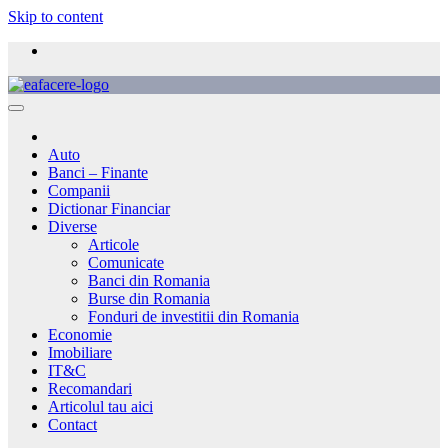
Skip to content
Auto
Banci – Finante
Companii
Dictionar Financiar
Diverse
Articole
Comunicate
Banci din Romania
Burse din Romania
Fonduri de investitii din Romania
Economie
Imobiliare
IT&C
Recomandari
Articolul tau aici
Contact