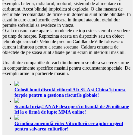
exemplu: bateria, radiatorul, motorul, sistemul de alimentare cu
carburant. Acest blindaj impiedica si explozia. O alta masura de
securitate recomandata de firmele in domeniu sunt rotile blindate. In
cazul in care cauciucurile cedeaza in timpul atacului otelul dur
permite soferului sa evadeze in viteza.
O alta masura care apare la modelele de top este sistemul de vedere
pe timp de noapte. Reprezinta acesta un dispozitiv sau un obiect
tehnologic crucial? Vehicule precum Cadillac deVille folosesc o
camera infrarosu pentru a scana soseaua. Caldura emanata de
obiectele de pe sosea sunt afisate pe un ecran in nteriorul masinii.
Una dintre companiile de varf din domeniu se ofera sa creeze arme
in compartimente specifice masinii pentru circumstante speciale. De
exemplu arme in portierele masinii.
Colosii lumii discută viitorul AI: SUA și China își unesc
forțele pentru a gestiona riscurile globale!
Scandal uriaș! ANAF descoperă o fraudă de 26 milioane
lei la o firmă de lupte MMA online!
Grindina amenință viile: Viticultorii cer ajutor urgent
pentru salvarea culturilor!