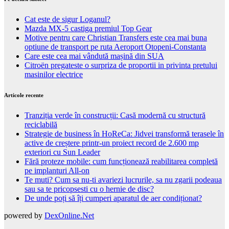
Cat este de sigur Loganul?
Mazda MX-5 castiga premiul Top Gear
Motive pentru care Christian Transfers este cea mai buna
optiune de transport pe ruta Aeroport Otopeni-Constanta
Care este cea mai vândută mașină din SUA
Citroën pregateste o surpriza de proportii in privinta pretului
masinilor electrice
Articole recente
Tranziția verde în construcții: Casă modernă cu structură
reciclabilă
Strategie de business în HoReCa: Jidvei transformă terasele în
active de creștere printr-un proiect record de 2.600 mp
exteriori cu Sun Leader
Fără proteze mobile: cum funcționează reabilitarea completă
pe implanturi All-on
Te muti? Cum sa nu-ti avariezi lucrurile, sa nu zgarii podeaua
sau sa te pricopsesti cu o hernie de disc?
De unde poți să îți cumperi aparatul de aer condiționat?
powered by
DexOnline.Net