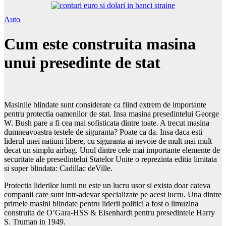
Auto
Cum este construita masina
unui presedinte de stat
Masinile blindate sunt considerate ca fiind extrem de importante
pentru protectia oamenilor de stat. Insa masina presedintelui George
W. Bush pare a fi cea mai sofisticata dintre toate. A trecut masina
dumneavoastra testele de siguranta? Poate ca da. Insa daca esti
liderul unei natiuni libere, cu siguranta ai nevoie de mult mai mult
decat un simplu airbag. Unul dintre cele mai importante elemente de
securitate ale presedintelui Statelor Unite o reprezinta editia limitata
si super blindata: Cadillac deVille.
Protectia liderilor lumii nu este un lucru usor si exista doar cateva
companii care sunt intr-adevar specializate pe acest lucru. Una dintre
primele masini blindate pentru liderii politici a fost o limuzina
construita de O’Gara-HSS & Eisenhardt pentru presedintele Harry
S. Truman in 1949.