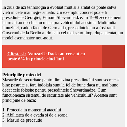
In ziua de azi tehnologia a evoluat mult si a aratat ca poate salva
vieti in cele mai negre situatii. Un exemplu concret poate fi
presedintele Georgiei, Eduard Shevardnadze. In 1998 zece oameni
inarmati au deschis focul asupra vehiculului acestuia. Multumita
limuzinei, cadou facut de Germania, presedintele nu a fost ranit.
Guvernul de la Berlin a trimis in cel mai scurt timp, dupa atentat, un
model asemanator nou-nout.
Citeste si:
Vanzarile Dacia au crescut cu
peste 6% in primele cinci luni
Principiile protectiei
Masurile de securitate pentru limuzina presedintelui sunt secrete si
bine pastrate si fara indoiala sunt la fel de bune daca nu mai bune
decat cele folosite pentru presedintele Shevardnadze. Cum
functioneaza sistemul de securitate ale vehiculului? Acestea sunt
principiile de baza:
1. Protectia in momentul atacului
2. Abilitatea de a evada si de a scapa
3. Masuri de precautie