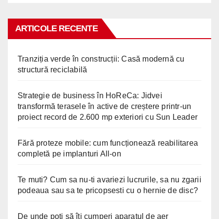
ARTICOLE RECENTE
Tranziția verde în construcții: Casă modernă cu
structură reciclabilă
Strategie de business în HoReCa: Jidvei
transformă terasele în active de creștere printr-un
proiect record de 2.600 mp exteriori cu Sun Leader
Fără proteze mobile: cum funcționează reabilitarea
completă pe implanturi All-on
Te muti? Cum sa nu-ti avariezi lucrurile, sa nu zgarii
podeaua sau sa te pricopsesti cu o hernie de disc?
De unde poți să îți cumperi aparatul de aer