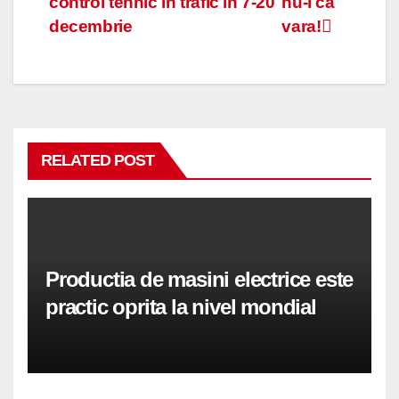
control tehnic in trafic in 7-20
nu-i ca
în
decembrie
vara!
articole
RELATED POST
Productia de masini electrice este
practic oprita la nivel mondial