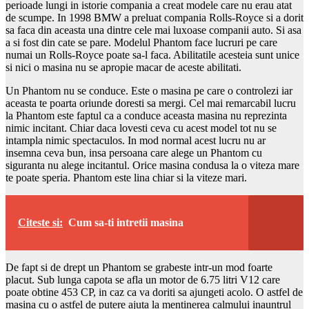
perioade lungi in istorie compania a creat modele care nu erau atat
de scumpe. In 1998 BMW a preluat compania Rolls-Royce si a dorit
sa faca din aceasta una dintre cele mai luxoase companii auto. Si asa
a si fost din cate se pare. Modelul Phantom face lucruri pe care
numai un Rolls-Royce poate sa-l faca. Abilitatile acesteia sunt unice
si nici o masina nu se apropie macar de aceste abilitati.
Un Phantom nu se conduce. Este o masina pe care o controlezi iar
aceasta te poarta oriunde doresti sa mergi. Cel mai remarcabil lucru
la Phantom este faptul ca a conduce aceasta masina nu reprezinta
nimic incitant. Chiar daca lovesti ceva cu acest model tot nu se
intampla nimic spectaculos. In mod normal acest lucru nu ar
insemna ceva bun, insa persoana care alege un Phantom cu
siguranta nu alege incitantul. Orice masina condusa la o viteza mare
te poate speria. Phantom este lina chiar si la viteze mari.
Citeste si:
Cum sa-ti intretii masina
De fapt si de drept un Phantom se grabeste intr-un mod foarte
placut. Sub lunga capota se afla un motor de 6.75 litri V12 care
poate obtine 453 CP, in caz ca va doriti sa ajungeti acolo. O astfel de
masina cu o astfel de putere ajuta la mentinerea calmului inauntrul