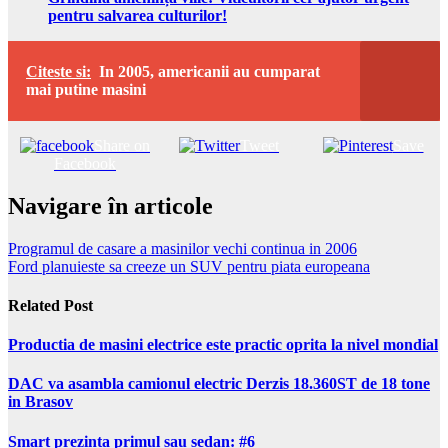
pentru salvarea culturilor!
Citeste si:
In 2005, americanii au cumparat
mai putine masini
Share on
Tweet
Save
Facebook
Navigare în articole
Programul de casare a masinilor vechi continua in 2006
Ford planuieste sa creeze un SUV pentru piata europeana
Related Post
Productia de masini electrice este practic oprita la nivel mondial
DAC va asambla camionul electric Derzis 18.360ST de 18 tone
in Brasov
Smart prezinta primul sau sedan: #6