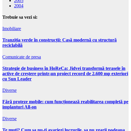
2005
2004
Trebuie sa vezi si:
Imobiliare
Tranziția verde în construcții: Casă modernă cu structură
reciclabilă
Comunicate de presa
Strategie de business în HoReCa: Jidvei transformă terasele în
active de creștere printr-un proiect record de 2.600 mp exteriori
cu Sun Leader
Diverse
Fără proteze mobile: cum funcționează reabilitarea completă pe
implanturi All-on
Diverse
Te muti? Cum sa nu-ti avariezi lucrurile, sa nu zgarii podeaua