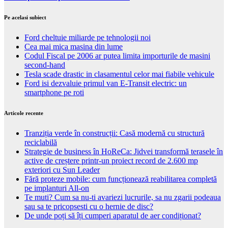
Pe acelasi subiect
Ford cheltuie miliarde pe tehnologii noi
Cea mai mica masina din lume
Codul Fiscal pe 2006 ar putea limita importurile de masini
second-hand
Tesla scade drastic in clasamentul celor mai fiabile vehicule
Ford isi dezvaluie primul van E-Transit electric: un
smartphone pe roti
Articole recente
Tranziția verde în construcții: Casă modernă cu structură
reciclabilă
Strategie de business în HoReCa: Jidvei transformă terasele în
active de creștere printr-un proiect record de 2.600 mp
exteriori cu Sun Leader
Fără proteze mobile: cum funcționează reabilitarea completă
pe implanturi All-on
Te muti? Cum sa nu-ti avariezi lucrurile, sa nu zgarii podeaua
sau sa te pricopsesti cu o hernie de disc?
De unde poți să îți cumperi aparatul de aer condiționat?