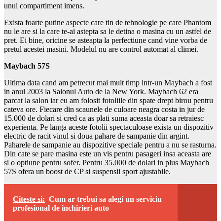
unui compartiment imens.
Exista foarte putine aspecte care tin de tehnologie pe care Phantom
nu le are si la care te-ai astepta sa le detina o masina cu un astfel de
pret. Ei bine, oricine se asteapta la perfectiune cand vine vorba de
pretul acestei masini. Modelul nu are control automat al climei.
Maybach 57S
Ultima data cand am petrecut mai mult timp intr-un Maybach a fost
in anul 2003 la Salonul Auto de la New York. Maybach 62 era
parcat la salon iar eu am folosit fotoliile din spate drept birou pentru
cateva ore. Fiecare din scaunele de culoare neagra costa in jur de
15.000 de dolari si cred ca as plati suma aceasta doar sa retraiesc
experienta. Pe langa aceste fotolii spectaculoase exista un dispozitiv
electric de racit vinul si doua pahare de sampanie din argint.
Paharele de sampanie au dispozitive speciale pentru a nu se rasturna.
Din cate se pare masina este un vis pentru pasageri insa aceasta are
si o optiune pentru sofer. Pentru 35.000 de dolari in plus Maybach
57S ofera un boost de CP si suspensii sport ajustabile.
Citeste si:
Cum ar trebui sa alegi un serviciu
profesional de inchirieri auto