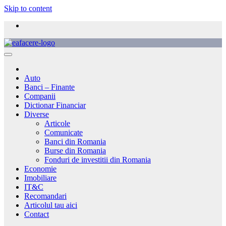
Skip to content
Auto
Banci – Finante
Companii
Dictionar Financiar
Diverse
Articole
Comunicate
Banci din Romania
Burse din Romania
Fonduri de investitii din Romania
Economie
Imobiliare
IT&C
Recomandari
Articolul tau aici
Contact