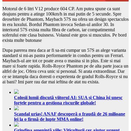
Motorul de 6 litri V12 produce 604 CP. Am putea spune ca sunt
deajuns pentru a atinge 100km/h in mai putin de 5 secunde. Spre
deosebire de Phantom, Maybach 57S nu ofera un design spectaculos
in era luxului. Bordul Phantom invoca Sedan-ul anilor 30. In
interiorul 57S exista multa fibra de carbon, iar compatimentul
soferului este clasa buisness. Volanul este gros si musculos. Pe bord
exista multe butonase
Dupa parerea mea daca ar fi sa-mi cumpar un 57S as alege varianta
standard si mi-as pastra performantele in condus pentru un Ferrari.
Maybach-ul are tot ce poate avea o masina si in plus. Este si mai
mare si foarte rapida. Rolls-Royce Phantom pe de alta parte joaca un
altfel de joc. Ofera ceva unic si personal. Si arata extraordinar. Dar
ce se intampla daca doresti o experienta de gradul Rolls-Royce si nu
ai bani? Imi pare rau dar mai ieftina de atat nu exista.
Colosii lumii discută viitorul AI: SUA și China își unesc
forțele pentru a gestiona riscurile globale!
Scandal uriaș! ANAF descoperă o fraudă de 26 milioane
lei la o firmă de lupte MMA online!
Grindina amenință viile: Viticultorii cer ajutor urgent