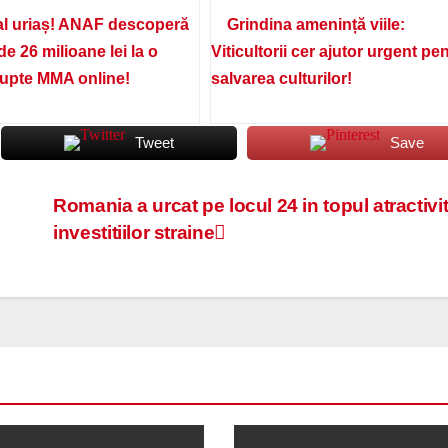
l uriaș! ANAF descoperă
Grindina amenință viile:
de 26 milioane lei la o
Viticultorii cer ajutor urgent pe
lupte MMA online!
salvarea culturilor!
Tweet
Save
Romania a urcat pe locul 24 in topul atractivit
investitiilor straine