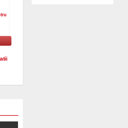
ntru
atii