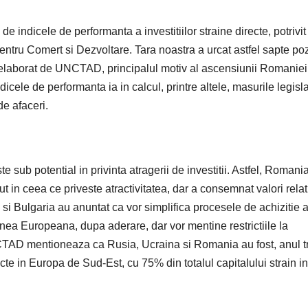
e indicele de performanta a investitiilor straine directe, potrivit
ntru Comert si Dezvoltare. Tara noastra a urcat astfel sapte pozi
l elaborat de UNCTAD, principalul motiv al ascensiunii Romaniei 
dicele de performanta ia in calcul, printre altele, masurile legisl
e afaceri.
b potential in privinta atragerii de investitii. Astfel, Romani
zut in ceea ce priveste atractivitatea, dar a consemnat valori relat
ia si Bulgaria au anuntat ca vor simplifica procesele de achizitie 
iunea Europeana, dupa aderare, dar vor mentine restrictiile la
NCTAD mentioneaza ca Rusia, Ucraina si Romania au fost, anul t
recte in Europa de Sud-Est, cu 75% din totalul capitalului strain in