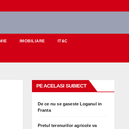
MIE
IMOBILIARE
IT&C
PE ACELASI SUBIECT
De ce nu se gaseste Loganul in
Franta
Pretul terenurilor agricole va