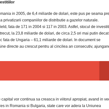
stitiilor
 Romania in 2005, de 6,4 miliarde de dolari, este pus pe seama pre
rivatizarii companiilor de distributie a gazelor naturale.
ld, fata de 171 in 2004 si 117 in 2003. Astfel, stocul de investiti
recut, la 23,8 miliarde de dolari, de circa 2,5 ori mai putin decat
mic fata de Ungaria – 61,1 miliarde de dolari. In document se
aine directe au crescut pentru al cincilea an consecutiv, ajungan
 capital vor continua sa creasca in viitorul apropiat, avand in v
 ales in Romania si Bulgaria, state care vor adera la Uniunea