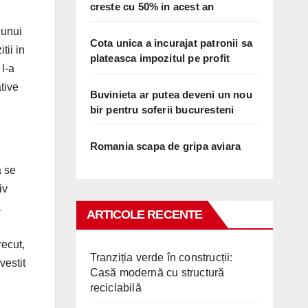
creste cu 50% in acest an
 unui
Cota unica a incurajat patronii sa
tii in
plateasca impozitul pe profit
l-a
ative
Buvinieta ar putea deveni un nou
bir pentru soferii bucuresteni
Romania scapa de gripa aviara
a se
iv
a
ARTICOLE RECENTE
recut,
Tranziția verde în construcții:
vestit
Casă modernă cu structură
reciclabilă