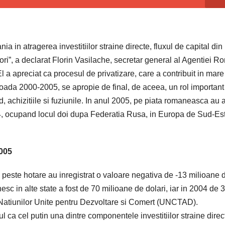
 in atragerea investitiilor straine directe, fluxul de capital din
ori”, a declarat Florin Vasilache, secretar general al Agentiei 
 El a apreciat ca procesul de privatizare, care a contribuit in mare
perioada 2000-2005, se apropie de final, de aceea, un rol important
, achizitiile si fuziunile. In anul 2005, pe piata romaneasca au 
2004, ocupand locul doi dupa Federatia Rusa, in Europa de Sud-Est
2005
e peste hotare au inregistrat o valoare negativa de -13 milioane 
esc in alte state a fost de 70 milioane de dolari, iar in 2004 de 
ei Natiunilor Unite pentru Dezvoltare si Comert (UNCTAD).
tul ca cel putin una dintre componentele investitiilor straine direc