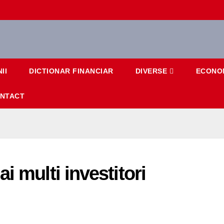
II
DICTIONAR FINANCIAR
DIVERSE
ECONO
NTACT
i multi investitori