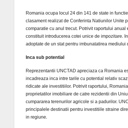
Romania ocupa locul 24 din 141 de state in functie d
clasament realizat de Conferinta Natiunilor Unite pe
comparatie cu anul trecut. Potrivit raportului anua
constituit introducerea cotei unice de impozitare. In
adoptate de un stat pentru imbunatatirea mediului d
Inca sub potential
Reprezentantii UNCTAD apreciaza ca Romania este su
incadreaza inca intre tarile cu potential relativ sca
ridicate ale investitiilor. Potrivit raportului, Roman
proprietatilor imobiliare de catre rezidentii din Un
cumpararea terenurilor agricole si a padurilor. U
principalele destinatii pentru investitiile straine di
in regiune.