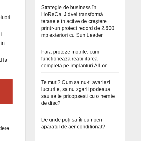
Strategie de business în
HoReCa: Jidvei transformă
luarii
terasele în active de creștere
printr-un proiect record de 2.600
i
mp exteriori cu Sun Leader
 in
Fără proteze mobile: cum
funcționează reabilitarea
d la
completă pe implanturi All-on
Te muti? Cum sa nu-ti avariezi
lucrurile, sa nu zgarii podeaua
sau sa te pricopsesti cu o hernie
de disc?
De unde poți să îți cumperi
aparatul de aer condiționat?
edere