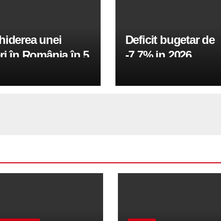
hiderea unei
Deficit bugetar de
ri în România în 5
-7,7% in 2026,
obiectivul pentru 
fiind de 6%