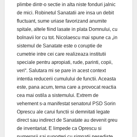
plimbe dintr-o sectie in alta niste fonduri jalnic
de mici. Robinetul Sanatatii are insa un debit
fluctuant, sume uriase favorizand anumite
spitale, altele fiind lasate in plata Domnului, cu
bolnavii lor cu tot. Nicolaescu mai spune ca „in
sistemul de Sanatate este o coruptie de
cumetrie intre cei care realizeaza institutii
speciale pentru apropiati, rude, parinti, copii,
veri“. Salutara mi se pare in acest context
intentia reducerii cumulului de functii. Aceasta
este, pana acum, tema care a provocat reactia
cea mai ostila a sistemului. Extrem de
vehement s-a manifestat senatorul PSD Sorin
Oprescu ale carui functii si demnitati legate
direct sau indirect de Sanatate au devenit greu
de inventariat. E limpede ca Oprescu si
numerosii sai suporteri cu simpatii pesediste