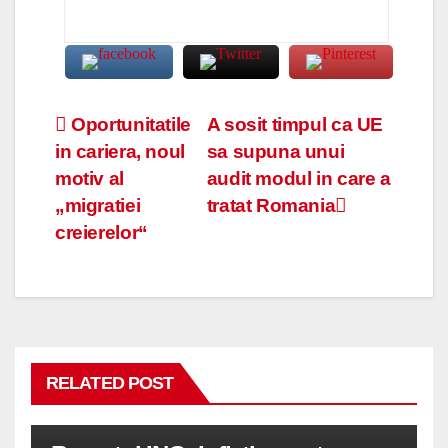
Navigare
Oportunitatile
A sosit timpul ca UE
in cariera, noul
sa supuna unui
în
motiv al
audit modul in care a
articole
„migratiei
tratat Romania
creierelor“
RELATED POST