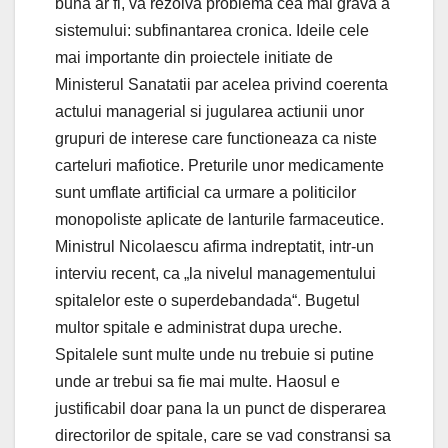
buna ar fi, va rezolva problema cea mai grava a
sistemului: subfinantarea cronica. Ideile cele
mai importante din proiectele initiate de
Ministerul Sanatatii par acelea privind coerenta
actului managerial si jugularea actiunii unor
grupuri de interese care functioneaza ca niste
carteluri mafiotice. Preturile unor medicamente
sunt umflate artificial ca urmare a politicilor
monopoliste aplicate de lanturile farmaceutice.
Ministrul Nicolaescu afirma indreptatit, intr-un
interviu recent, ca „la nivelul managementului
spitalelor este o superdebandada“. Bugetul
multor spitale e administrat dupa ureche.
Spitalele sunt multe unde nu trebuie si putine
unde ar trebui sa fie mai multe. Haosul e
justificabil doar pana la un punct de disperarea
directorilor de spitale, care se vad constransi sa