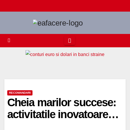
Skip
to
content
RECOMANDARI
Cheia marilor succese:
activitatile inovatoare…