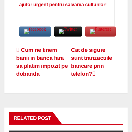
ajutor urgent pentru salvarea culturilor!
Navigare
Cum ne tinem
Cat de sigure
banii in banca fara
sunt tranzactiile
în
sa platim impozit pe
bancare prin
articole
dobanda
telefon?
RELATED POST