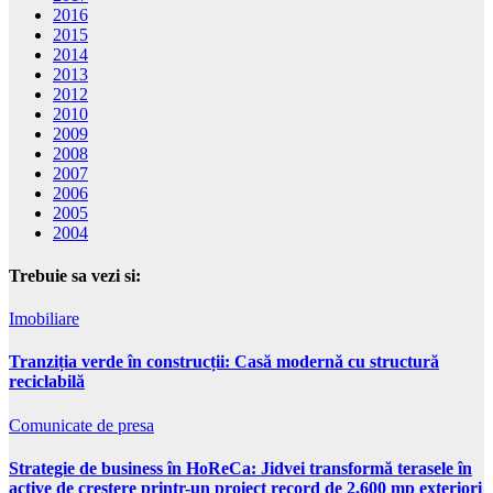
2016
2015
2014
2013
2012
2010
2009
2008
2007
2006
2005
2004
Trebuie sa vezi si:
Imobiliare
Tranziția verde în construcții: Casă modernă cu structură
reciclabilă
Comunicate de presa
Strategie de business în HoReCa: Jidvei transformă terasele în
active de creștere printr-un proiect record de 2.600 mp exteriori