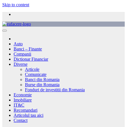
Skip to content
Auto
Banci – Finante
Companii
Dictionar Financiar
Diverse
Articole
Comunicate
Banci din Romania
Burse din Romania
Fonduri de investitii din Romania
Economie
Imobiliare
IT&C
Recomandari
Articolul tau aici
Contact