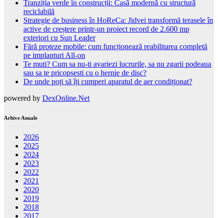
Tranziția verde în construcții: Casă modernă cu structură
reciclabilă
Strategie de business în HoReCa: Jidvei transformă terasele în
active de creștere printr-un proiect record de 2.600 mp
exteriori cu Sun Leader
Fără proteze mobile: cum funcționează reabilitarea completă
pe implanturi All-on
Te muti? Cum sa nu-ti avariezi lucrurile, sa nu zgarii podeaua
sau sa te pricopsesti cu o hernie de disc?
De unde poți să îți cumperi aparatul de aer condiționat?
powered by
DexOnline.Net
Arhive Anuale
2026
2025
2024
2023
2022
2021
2020
2019
2018
2017