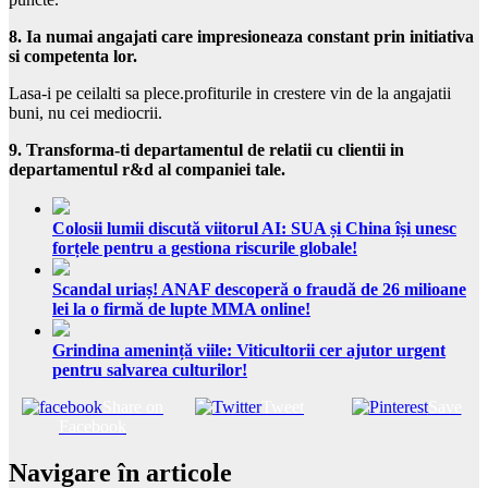
8. Ia numai angajati care impresioneaza constant prin initiativa
si competenta lor.
Lasa-i pe ceilalti sa plece.profiturile in crestere vin de la angajatii
buni, nu cei mediocrii.
9. Transforma-ti departamentul de relatii cu clientii in
departamentul r&d al companiei tale.
Colosii lumii discută viitorul AI: SUA și China își unesc
forțele pentru a gestiona riscurile globale!
Scandal uriaș! ANAF descoperă o fraudă de 26 milioane
lei la o firmă de lupte MMA online!
Grindina amenință viile: Viticultorii cer ajutor urgent
pentru salvarea culturilor!
Share on
Tweet
Save
Facebook
Navigare în articole