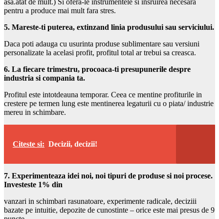
asa.atat de mult.) Si ofera-le instrumentele si insruirea necesara
pentru a produce mai mult fara stres.
5. Mareste-ti puterea, extinzand linia produsului sau serviciului.
Daca poti adauga cu usurinta produse sublimentare sau versiuni
personalizate la acelasi profit, profitul total ar trebui sa creasca.
6. La fiecare trimestru, procoaca-ti presupunerile despre
industria si compania ta.
Profitul este intotdeauna temporar. Ceea ce mentine profiturile in
crestere pe termen lung este mentinerea legaturii cu o piata/ industrie
mereu in schimbare.
Citeste si:
Decizii, decizii!
7. Experimenteaza idei noi, noi tipuri de produse si noi procese.
Investeste 1% din
vanzari in schimbari rasunatoare, experimente radicale, deciziii
bazate pe intuitie, depozite de cunostinte – orice este mai presus de 9
puncte.