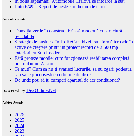
In doua saptamani, Automobile Craiova se intoarce la stat
Loto 6/49 – Report de peste 2 milioane de euro
Articole recente
Tranziția verde în construcții: Casă modernă cu structură
reciclabilă
Strategie de business în HoReCa: Jidvei transformă terasele în
active de creștere printr-un proiect record de 2.600 mp
exteriori cu Sun Leader
Fără proteze mobile: cum funcționează reabilitarea completă
pe implanturi All-on
Te muti? Cum sa nu-ti avariezi lucrurile, sa nu zgarii podeaua
sau sa te pricopsesti cu o hernie de disc?
De unde poți să îți cumperi aparatul de aer condiționat?
powered by
DexOnline.Net
Arhive Anuale
2026
2025
2024
2023