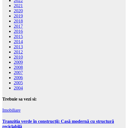
2022
2021
2020
2019
2018
2017
2016
2015
2014
2013
2012
2010
2009
2008
2007
2006
2005
2004
Trebuie sa vezi si:
Imobiliare
Tranziția verde în construcții: Casă modernă cu structură
reciclabilă