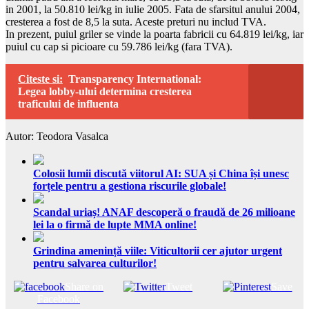
in 2001, la 50.810 lei/kg in iulie 2005. Fata de sfarsitul anului 2004,
cresterea a fost de 8,5 la suta. Aceste preturi nu includ TVA.
In prezent, puiul griler se vinde la poarta fabricii cu 64.819 lei/kg, iar
puiul cu cap si picioare cu 59.786 lei/kg (fara TVA).
Citeste si:
Transparency International:
Legea lobby-ului determina cresterea
traficului de influenta
Autor: Teodora Vasalca
Colosii lumii discută viitorul AI: SUA și China își unesc
forțele pentru a gestiona riscurile globale!
Scandal uriaș! ANAF descoperă o fraudă de 26 milioane
lei la o firmă de lupte MMA online!
Grindina amenință viile: Viticultorii cer ajutor urgent
pentru salvarea culturilor!
Share on
Tweet
Save
Facebook