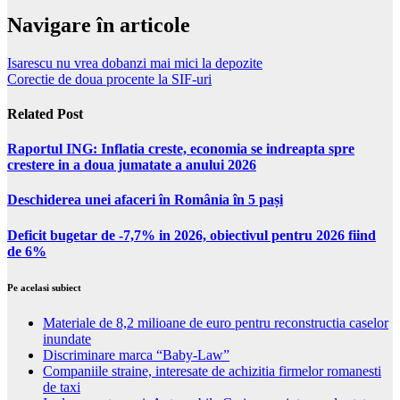
Navigare în articole
Isarescu nu vrea dobanzi mai mici la depozite
Corectie de doua procente la SIF-uri
Related Post
Raportul ING: Inflatia creste, economia se indreapta spre
crestere in a doua jumatate a anului 2026
Deschiderea unei afaceri în România în 5 pași
Deficit bugetar de -7,7% in 2026, obiectivul pentru 2026 fiind
de 6%
Pe acelasi subiect
Materiale de 8,2 milioane de euro pentru reconstructia caselor
inundate
Discriminare marca “Baby-Law”
Companiile straine, interesate de achizitia firmelor romanesti
de taxi