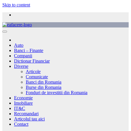
Skip to content
Auto
Banci – Finante
Companii
Dictionar Financiar
Diverse
Articole
Comunicate
Banci din Romania
Burse din Romania
Fonduri de investitii din Romania
Economie
Imobiliare
IT&C
Recomandari
Articolul tau aici
Contact