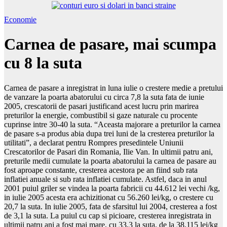
Economie
Carnea de pasare, mai scumpa
cu 8 la suta
Carnea de pasare a inregistrat in luna iulie o crestere medie a pretului
de vanzare la poarta abatorului cu circa 7,8 la suta fata de iunie
2005, crescatorii de pasari justificand acest lucru prin marirea
preturilor la energie, combustibil si gaze naturale cu procente
cuprinse intre 30-40 la suta. “Aceasta majorare a preturilor la carnea
de pasare s-a produs abia dupa trei luni de la cresterea preturilor la
utilitati”, a declarat pentru Rompres presedintele Uniunii
Crescatorilor de Pasari din Romania, Ilie Van. In ultimii patru ani,
preturile medii cumulate la poarta abatorului la carnea de pasare au
fost aproape constante, cresterea acestora pe an fiind sub rata
inflatiei anuale si sub rata inflatiei cumulate. Astfel, daca in anul
2001 puiul griler se vindea la poarta fabricii cu 44.612 lei vechi /kg,
in iulie 2005 acesta era achizitionat cu 56.260 lei/kg, o crestere cu
20,7 la suta. In iulie 2005, fata de sfarsitul lui 2004, cresterea a fost
de 3,1 la suta. La puiul cu cap si picioare, cresterea inregistrata in
ultimii patru ani a fost mai mare, cu 33,3 la suta, de la 38.115 lei/kg