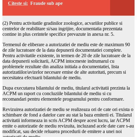
Citeste si:
Fraude sub ape
(2) Pentru activitatile gradinilor zoologice, acvariilor publice si
centrelor de reabilitare si/sau ingrijire, documentatia prezentata
contine in plus cerintele specifice prevazute in anexa nr. 5.
Termenul de eliberare a autorizatiei de mediu este de maximum 90
de zile lucratoare de la data depunerii documentatiei complete.
Pentru activitatile existente, in termen de 20 de zile lucratoare de la
data depunerii solicitarii, ACPM intocmeste indrumarul cu
problemele rezultate din analiza initiala a documentatiei, lista
autorizatiilor/avizelor necesare emise de alte autoritati, precum si
necesitatea efectuarii bilantului de mediu.
Dupa executarea bilantului de mediu, titularul activitatii prezinta la
ACPM un raport cu concluziile bilantului de mediu si cu
recomandari pentru elementele programului pentru conformare.
Revizuirea autorizatiei de mediu se realizeaza ori de cate ori exista o
schimbare de fond a datelor care au stat la baza emiterii ei. Titularul
activitatii informeaza in scris ACPM despre acest lucru, iar ACPM
emite o autorizatie de mediu revizuita, incluzand acele date care s-au
modificat, sau decide reluarea procedurii de emitere a unei noi
autorizatii de mediu.