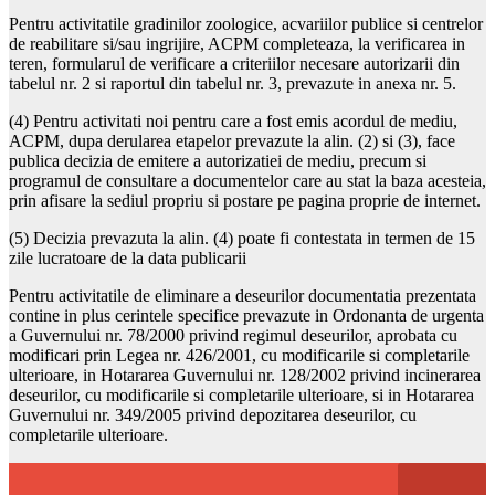
Pentru activitatile gradinilor zoologice, acvariilor publice si centrelor
de reabilitare si/sau ingrijire, ACPM completeaza, la verificarea in
teren, formularul de verificare a criteriilor necesare autorizarii din
tabelul nr. 2 si raportul din tabelul nr. 3, prevazute in anexa nr. 5.
(4) Pentru activitati noi pentru care a fost emis acordul de mediu,
ACPM, dupa derularea etapelor prevazute la alin. (2) si (3), face
publica decizia de emitere a autorizatiei de mediu, precum si
programul de consultare a documentelor care au stat la baza acesteia,
prin afisare la sediul propriu si postare pe pagina proprie de internet.
(5) Decizia prevazuta la alin. (4) poate fi contestata in termen de 15
zile lucratoare de la data publicarii
Pentru activitatile de eliminare a deseurilor documentatia prezentata
contine in plus cerintele specifice prevazute in Ordonanta de urgenta
a Guvernului nr. 78/2000 privind regimul deseurilor, aprobata cu
modificari prin Legea nr. 426/2001, cu modificarile si completarile
ulterioare, in Hotararea Guvernului nr. 128/2002 privind incinerarea
deseurilor, cu modificarile si completarile ulterioare, si in Hotararea
Guvernului nr. 349/2005 privind depozitarea deseurilor, cu
completarile ulterioare.