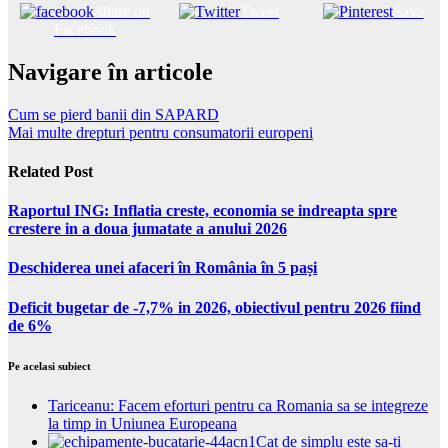
Share on
Tweet
Save
Facebook
Navigare în articole
Cum se pierd banii din SAPARD
Mai multe drepturi pentru consumatorii europeni
Related Post
Raportul ING: Inflatia creste, economia se indreapta spre
crestere in a doua jumatate a anului 2026
Deschiderea unei afaceri în România în 5 pași
Deficit bugetar de -7,7% in 2026, obiectivul pentru 2026 fiind
de 6%
Pe acelasi subiect
Tariceanu: Facem eforturi pentru ca Romania sa se integreze
la timp in Uniunea Europeana
Cat de simplu este sa-ti