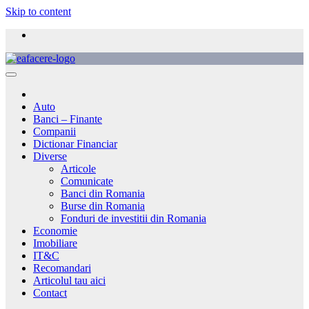
Skip to content
Auto
Banci – Finante
Companii
Dictionar Financiar
Diverse
Articole
Comunicate
Banci din Romania
Burse din Romania
Fonduri de investitii din Romania
Economie
Imobiliare
IT&C
Recomandari
Articolul tau aici
Contact