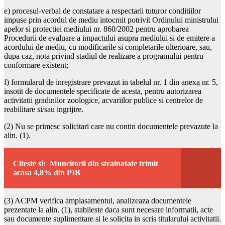
e) procesul-verbal de constatare a respectarii tuturor conditiilor
impuse prin acordul de mediu intocmit potrivit Ordinului ministrului
apelor si protectiei mediului nr. 860/2002 pentru aprobarea
Procedurii de evaluare a impactului asupra mediului si de emitere a
acordului de mediu, cu modificarile si completarile ulterioare, sau,
dupa caz, nota privind stadiul de realizare a programului pentru
conformare existent;
f) formularul de inregistrare prevazut in tabelul nr. 1 din anexa nr. 5,
insotit de documentele specificate de acesta, pentru autorizarea
activitatii gradinilor zoologice, acvariilor publice si centrelor de
reabilitare si/sau ingrijire.
(2) Nu se primesc solicitari care nu contin documentele prevazute la
alin. (1).
Citeste si:
Muncitorii din strainatate trimit
acasa 4,8% din PIB
(3) ACPM verifica amplasamentul, analizeaza documentele
prezentate la alin. (1), stabileste daca sunt necesare informatii, acte
sau documente suplimentare si le solicita in scris titularului activitatii.