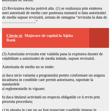
(2) Revizuirea decisa potrivit alin. (1) se realizeaza prin emiterea
unei autorizatii de mediu care pastreaza numarul si data autorizatiei
de mediu supuse revizuirii, urmata de sintagma “revizuita la data de
……………………..”
Citeste si:
Majorare de capital la Alpha
Bank
(3) Autorizatia revizuita este valabila pana la expirarea duratei de
valabilitate a autorizatiei de mediu initiale, supuse revizuirii.
Autorizatia de mediu nu se emite:
a) daca nicio varianta a programului pentru conformare nu asigura
incadrarea in conditiile care permit autorizarea, raportate la
standardele
si reglementarile in vigoare;
b) daca titularul activitatii nu respecta obligatiile ce ii revin prin
prezenta procedura;
c) in situatia in care nu au fost respectate conditiile impuse in