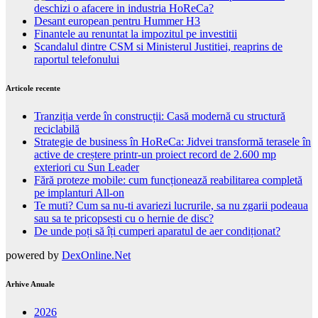
deschizi o afacere in industria HoReCa?
Desant european pentru Hummer H3
Finantele au renuntat la impozitul pe investitii
Scandalul dintre CSM si Ministerul Justitiei, reaprins de
raportul telefonului
Articole recente
Tranziția verde în construcții: Casă modernă cu structură
reciclabilă
Strategie de business în HoReCa: Jidvei transformă terasele în
active de creștere printr-un proiect record de 2.600 mp
exteriori cu Sun Leader
Fără proteze mobile: cum funcționează reabilitarea completă
pe implanturi All-on
Te muti? Cum sa nu-ti avariezi lucrurile, sa nu zgarii podeaua
sau sa te pricopsesti cu o hernie de disc?
De unde poți să îți cumperi aparatul de aer condiționat?
powered by
DexOnline.Net
Arhive Anuale
2026