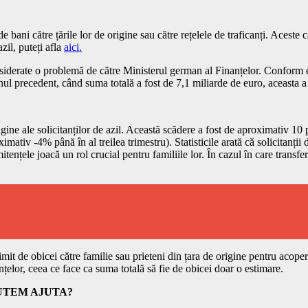
 bani către țările lor de origine sau către rețelele de traficanți. Aceste car
zil, puteți afla
aici.
 considerate o problemă de către Ministerul german al Finanțelor. Confor
ul precedent, când suma totală a fost de 7,1 miliarde de euro, aceasta a 
origine ale solicitanților de azil. Această scădere a fost de aproximativ 1
mativ -4% până în al treilea trimestru). Statisticile arată că solicitanții
ențele joacă un rol crucial pentru familiile lor. În cazul în care transferu
mit de obicei către familie sau prieteni din țara de origine pentru acoperir
nțelor, ceea ce face ca suma totală să fie de obicei doar o estimare.
PUTEM AJUTA?