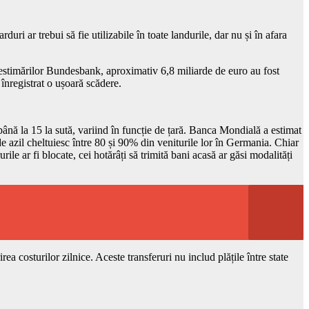
duri ar trebui să fie utilizabile în toate landurile, dar nu și în afara
m estimărilor Bundesbank, aproximativ 6,8 miliarde de euro au fost
înregistrat o ușoară scădere.
0 până la 15 la sută, variind în funcție de țară. Banca Mondială a estimat
 de azil cheltuiesc între 80 și 90% din veniturile lor în Germania. Chiar
rile ar fi blocate, cei hotărâți să trimită bani acasă ar găsi modalități
ea costurilor zilnice. Aceste transferuri nu includ plățile între state