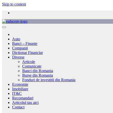
Skip to content
Auto
Banci – Finante
Companii
Dictionar Financiar
Diverse
Articole
Comunicate
Banci din Romania
Burse din Romania
Fonduri de investitii din Romania
Economie
Imobiliare
IT&C
Recomandari
Articolul tau aici
Contact