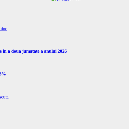
aine
re in a doua jumatate a anului 2026
e 6%
scuta