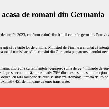
se acasa de romani din Germania
 euro în 2023, conform estimărilor bancii centrale germane. Potrivit ace
nți către țările lor de origine. Ministrul de Finanțe a anunțat că inten
ma totală trimisă acasă de români din Germania pe parcursul anului trecu
ania, împreună cu remitențele, depășesc suma de 22,4 miliarde de euro. 
te de presa economică, aproximativ 75% din aceste sume sunt direcționat
 al doilea, cu 604 milioane de euro se situează România, urmată de Polon
aproximativ 451 de milioane de euro transferate.