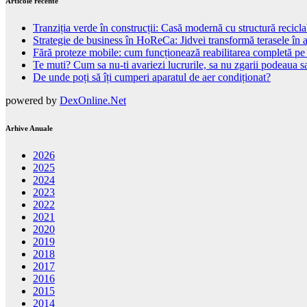
Articole recente
Tranziția verde în construcții: Casă modernă cu structură recicla
Strategie de business în HoReCa: Jidvei transformă terasele în a
Fără proteze mobile: cum funcționează reabilitarea completă pe
Te muti? Cum sa nu-ti avariezi lucrurile, sa nu zgarii podeaua sa
De unde poți să îți cumperi aparatul de aer condiționat?
powered by
DexOnline.Net
Arhive Anuale
2026
2025
2024
2023
2022
2021
2020
2019
2018
2017
2016
2015
2014