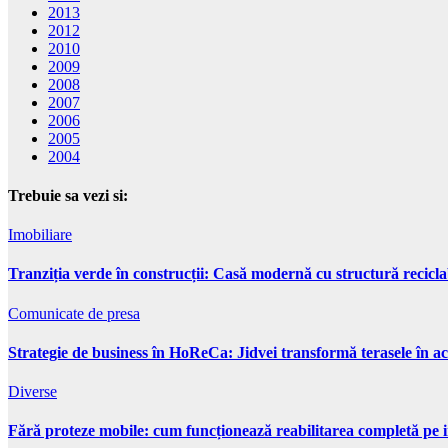
2013
2012
2010
2009
2008
2007
2006
2005
2004
Trebuie sa vezi si:
Imobiliare
Tranziția verde în construcții: Casă modernă cu structură recicla
Comunicate de presa
Strategie de business în HoReCa: Jidvei transformă terasele în ac
Diverse
Fără proteze mobile: cum funcționează reabilitarea completă pe 