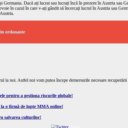
 Germania. Dacă ați lucrat sau lucrați încă în prezent în Austria sau Ge
nevoie în cazul în care v-ați gândit să încercați lucrul în Austria sau Ge
 Austria.
prin ordonante
rul la noi. Astfel noi vom putea începe demersurile necesare recuperării ta
ele pentru a gestiona riscurile globale!
 la o firmă de lupte MMA online!
u salvarea culturilor!
Tweet