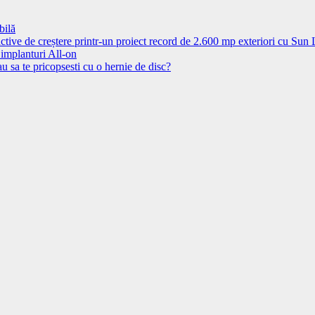
bilă
ctive de creștere printr-un proiect record de 2.600 mp exteriori cu Sun
 implanturi All-on
u sa te pricopsesti cu o hernie de disc?