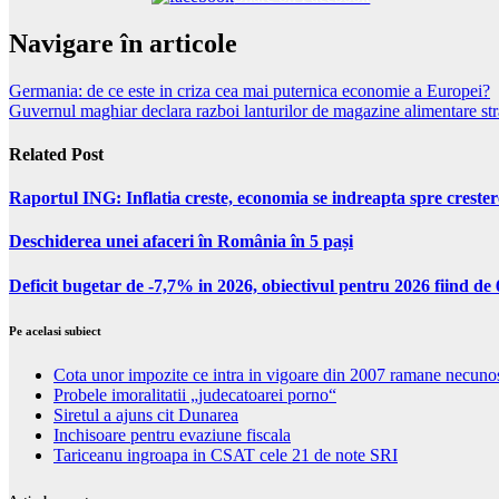
Navigare în articole
Germania: de ce este in criza cea mai puternica economie a Europei?
Guvernul maghiar declara razboi lanturilor de magazine alimentare str
Related Post
Raportul ING: Inflatia creste, economia se indreapta spre creste
Deschiderea unei afaceri în România în 5 pași
Deficit bugetar de -7,7% in 2026, obiectivul pentru 2026 fiind d
Pe acelasi subiect
Cota unor impozite ce intra in vigoare din 2007 ramane necuno
Probele imoralitatii „judecatoarei porno“
Siretul a ajuns cit Dunarea
Inchisoare pentru evaziune fiscala
Tariceanu ingroapa in CSAT cele 21 de note SRI