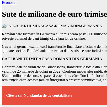
Economie
Sute de milioane de euro trimi
Românii care lucrează în Germania au trimis acasă peste 600 milioane de
privește volumul de bani trimiși către țara lor de origine.
Guvernul german examinează transferurile financiare efectuate de imigra
ajutoare sociale. Bundesbank a prezentat date statistice care indică su
CÂȚI BANI TRIMIT ACASĂ ROMÂNII DIN GERMANIA
Conform datelor furnizate de Bundesbank, transferurile totale din Germ
valorii de 25 miliarde de dolari în 2022. Conform rapoartelor publica
834 de milioane de euro, se pare că este trimis către Turcia. Pe locul
remitențele către această țară au înregistrat o creștere semnificativă, 
Citeste si:
Noi standarde de contabilitate