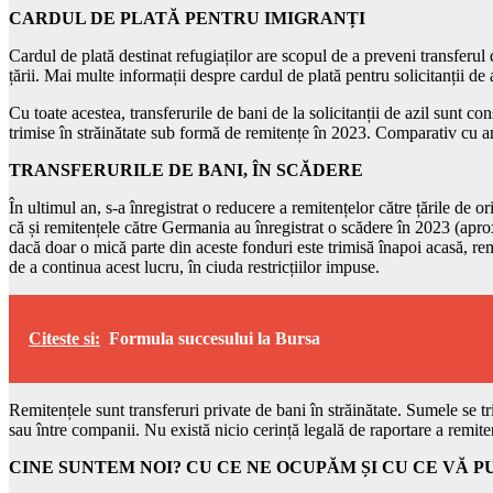
CARDUL DE PLATĂ PENTRU IMIGRANȚI
Cardul de plată destinat refugiaților are scopul de a preveni transferul de
țării. Mai multe informații despre cardul de plată pentru solicitanții de a
Cu toate acestea, transferurile de bani de la solicitanții de azil sunt
trimise în străinătate sub formă de remitențe în 2023. Comparativ cu an
TRANSFERURILE DE BANI, ÎN SCĂDERE
În ultimul an, s-a înregistrat o reducere a remitențelor către țările de 
că și remitențele către Germania au înregistrat o scădere în 2023 (aproxi
dacă doar o mică parte din aceste fonduri este trimisă înapoi acasă, remit
de a continua acest lucru, în ciuda restricțiilor impuse.
Citeste si:
Formula succesului la Bursa
Remitențele sunt transferuri private de bani în străinătate. Sumele se tri
sau între companii. Nu există nicio cerință legală de raportare a remite
CINE SUNTEM NOI? CU CE NE OCUPĂM ȘI CU CE VĂ 