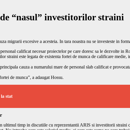
e “nasul” investitorilor straini
 migrarii excesive a acesteia. In tara noastra nu se investeste in form
asi personal calificat necesar proiectelor pe care doresc sa le dezvolte 
rilor straini este legata de existenta fortei de munca de calificare medie,
ncipala cauza a numarului mare de personal slab calificat e provocata 
 fortei de munca”, a adaugat Hossu.
la stat
or
 ultimul timp in discutiile cu reprezentantii ARIS si investitorii strain