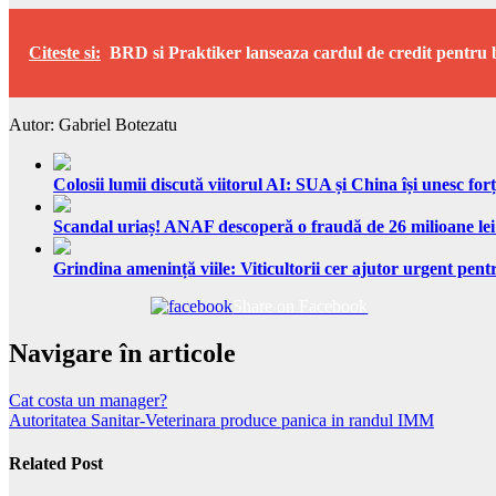
Citeste si:
BRD si Praktiker lanseaza cardul de credit pentru 
Autor: Gabriel Botezatu
Colosii lumii discută viitorul AI: SUA și China își unesc forț
Scandal uriaș! ANAF descoperă o fraudă de 26 milioane lei
Grindina amenință viile: Viticultorii cer ajutor urgent pentr
Share on Facebook
Navigare în articole
Cat costa un manager?
Autoritatea Sanitar-Veterinara produce panica in randul IMM
Related Post