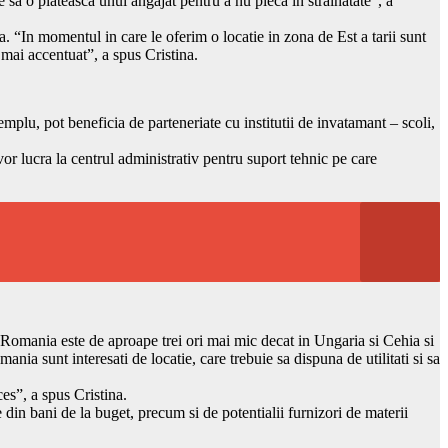
 sa o plateasca unui angajat pentru a nu pleca in strainatate”, a
 “In momentul in care le oferim o locatie in zona de Est a tarii sunt
 mai accentuat”, a spus Cristina.
lu, pot beneficia de parteneriate cu institutii de invatamant – scoli,
or lucra la centrul administrativ pentru suport tehnic pe care
 Romania este de aproape trei ori mai mic decat in Ungaria si Cehia si
nia sunt interesati de locatie, care trebuie sa dispuna de utilitati si sa
ces”, a spus Cristina.
 din bani de la buget, precum si de potentialii furnizori de materii