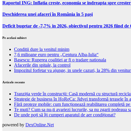
Raportul ING: Inflatia creste, economia se indreapta spre creste
Deschiderea unei afaceri în România în 5 pași
Deficit bugetar de -7,7% in 2026, obiectivul pentru 2026 fiind d
Pe acelasi subiect
Conditii dure la venitul minim
7,6 milioane euro pentru „Centura Alba-Iulia“
Basescu: Ruperea coalitiei ar fi o tradare nationala
Afacerile din spitale, la control
Impozitul forfetar va ajunge, in unele cazuri, la 28% din venitur
Articole recente
Tranziția verde în construcții: Casă modernă cu structură recicla
Strategie de business în HoReCa: Jidvei transformă terasele în a
Fără proteze mobile: cum funcționează reabilitarea completă pe
Te muti? Cum sa nu-ti avariezi lucrurile, sa nu zgarii podeaua sa
De unde poți să îți cumperi aparatul de aer condiționat?
powered by
DexOnline.Net