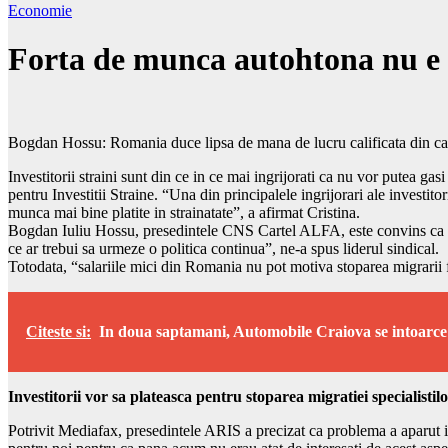
Economie
Forta de munca autohtona nu e d
Bogdan Hossu: Romania duce lipsa de mana de lucru calificata din cauza
Investitorii straini sunt din ce in ce mai ingrijorati ca nu vor putea g
pentru Investitii Straine. “Una din principalele ingrijorari ale investito
munca mai bine platite in strainatate”, a afirmat Cristina.
Bogdan Iuliu Hossu, presedintele CNS Cartel ALFA, este convins ca pri
ce ar trebui sa urmeze o politica continua”, ne-a spus liderul sindical.
Totodata, “salariile mici din Romania nu pot motiva stoparea migrarii
Citeste si:
In doua saptamani, Automobile Craiova se intoarce 
Investitorii vor sa plateasca pentru stoparea migratiei specialistil
Potrivit Mediafax, presedintele ARIS a precizat ca problema a aparut in