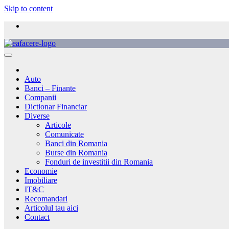
Skip to content
Auto
Banci – Finante
Companii
Dictionar Financiar
Diverse
Articole
Comunicate
Banci din Romania
Burse din Romania
Fonduri de investitii din Romania
Economie
Imobiliare
IT&C
Recomandari
Articolul tau aici
Contact