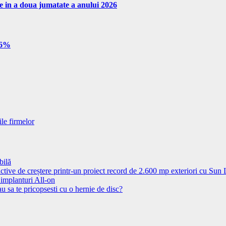
re in a doua jumatate a anului 2026
e 6%
ile firmelor
bilă
ctive de creștere printr-un proiect record de 2.600 mp exteriori cu Sun
 implanturi All-on
u sa te pricopsesti cu o hernie de disc?