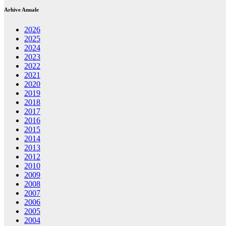
Arhive Anuale
2026
2025
2024
2023
2022
2021
2020
2019
2018
2017
2016
2015
2014
2013
2012
2010
2009
2008
2007
2006
2005
2004