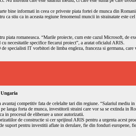
t. Nu intreaba care este salariul mediu, ci care este suma pe care trebuie
rte bine informati in ceea ce priveste piata fortei de munca din Romania.
tru ca stiu ca in aceasta regiune fenomenul muncii in strainatate este cel
u piata romaneasca. “Marile proiecte, cum este cazul Microsoft, de exemp
d cu necesitatile specifice fiecarui proiect”, a aratat oficialul ARIS.
 de specialisti IT vorbitori de limba engleza, franceza si germana, care v
n Ungaria
avantaj competitiv fata de celelalte tari din regiune. “Salariul mediu in
pe langa forta de munca, investitorii straini care vor sa se extinda in Roma
ca in procesul de eliberare a unor autorizatii.
rizatiilor de constructie si cer sprijinul ARIS pentru a urgenta acest pro
 suport pentru investitii aflate in derulare, fie din fonduri europene, fie