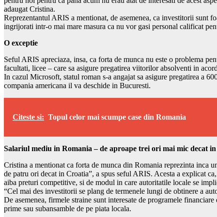
pentru noi pentru ca pana acum nu erau atat de interesati de acest aspec
adaugat Cristina.
Reprezentantul ARIS a mentionat, de asemenea, ca investitorii sunt foa
ingrijorati intr-o mai mare masura ca nu vor gasi personal calificat pen
O exceptie
Seful ARIS apreciaza, insa, ca forta de munca nu este o problema pentr
facultati, licee – care sa asigure pregatirea viitorilor absolventi in acor
In cazul Microsoft, statul roman s-a angajat sa asigure pregatirea a 600
compania americana il va deschide in Bucuresti.
Citeste si:
Topul celor mai scumpe case din Romania
Salariul mediu in Romania – de aproape trei ori mai mic decat i
Cristina a mentionat ca forta de munca din Romania reprezinta inca un 
de patru ori decat in Croatia”, a spus seful ARIS. Acesta a explicat ca, 
aiba preturi competitive, si de modul in care autoritatile locale se impli
“Cel mai des investitorii se plang de termenele lungi de obtinere a auto
De asemenea, firmele straine sunt interesate de programele financiare de
prime sau subansamble de pe piata locala.