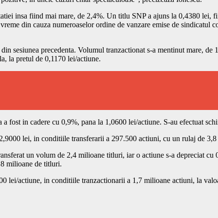
atiei insa fiind mai mare, de 2,4%. Un titlu SNP a ajuns la 0,4380 lei, fii
a vreme din cauza numeroaselor ordine de vanzare emise de sindicatul co
el din sesiunea precedenta. Volumul tranzactionat s-a mentinut mare, de 1
la, la pretul de 0,1170 lei/actiune.
ia a fost in cadere cu 0,9%, pana la 1,0600 lei/actiune. S-au efectuat schi
9000 lei, in conditiile transferarii a 297.500 actiuni, cu un rulaj de 3,8 
ansferat un volum de 2,4 milioane titluri, iar o actiune s-a depreciat cu
8 milioane de titluri.
lei/actiune, in conditiile tranzactionarii a 1,7 milioane actiuni, la valo