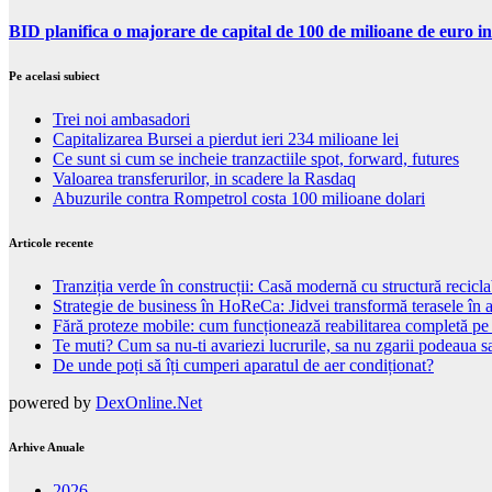
BID planifica o majorare de capital de 100 de milioane de euro in
Pe acelasi subiect
Trei noi ambasadori
Capitalizarea Bursei a pierdut ieri 234 milioane lei
Ce sunt si cum se incheie tranzactiile spot, forward, futures
Valoarea transferurilor, in scadere la Rasdaq
Abuzurile contra Rompetrol costa 100 milioane dolari
Articole recente
Tranziția verde în construcții: Casă modernă cu structură recicla
Strategie de business în HoReCa: Jidvei transformă terasele în a
Fără proteze mobile: cum funcționează reabilitarea completă pe
Te muti? Cum sa nu-ti avariezi lucrurile, sa nu zgarii podeaua sa
De unde poți să îți cumperi aparatul de aer condiționat?
powered by
DexOnline.Net
Arhive Anuale
2026