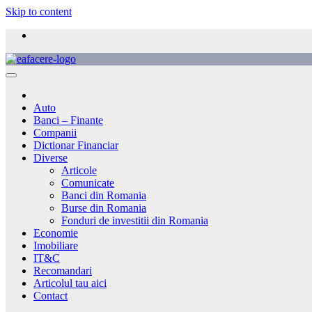
Skip to content
Auto
Banci – Finante
Companii
Dictionar Financiar
Diverse
Articole
Comunicate
Banci din Romania
Burse din Romania
Fonduri de investitii din Romania
Economie
Imobiliare
IT&C
Recomandari
Articolul tau aici
Contact