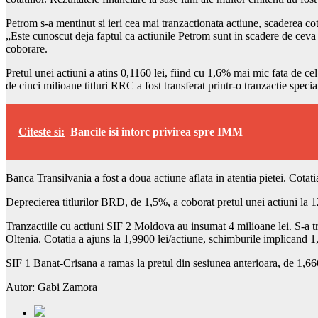
Petrom s-a mentinut si ieri cea mai tranzactionata actiune, scaderea cot
„Este cunoscut deja faptul ca actiunile Petrom sunt in scadere de cev
coborare.
Pretul unei actiuni a atins 0,1160 lei, fiind cu 1,6% mai mic fata de c
de cinci milioane titluri RRC a fost transferat printr-o tranzactie specia
Citeste si:
Bancile isi intorc privirea spre IMM
Banca Transilvania a fost a doua actiune aflata in atentia pietei. Cotat
Deprecierea titlurilor BRD, de 1,5%, a coborat pretul unei actiuni la 12,
Tranzactiile cu actiuni SIF 2 Moldova au insumat 4 milioane lei. S-a tr
Oltenia. Cotatia a ajuns la 1,9900 lei/actiune, schimburile implicand 1,
SIF 1 Banat-Crisana a ramas la pretul din sesiunea anterioara, de 1,6600 
Autor: Gabi Zamora