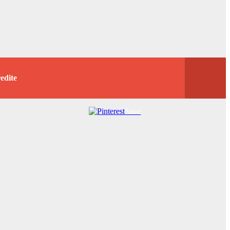
redite
Save