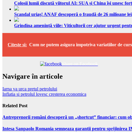
Colosii lumii discută viitorul AI: SUA și China își unesc forț
Scandal uriaș! ANAF descoperă o fraudă de 26 milioane lei
Grindina amenință viile: Viticultorii cer ajutor urgent pentr
Citeste si:
Cum ne putem asigura impotriva variatiilor de curs va
Share on Facebook
Navigare în articole
Iarna va urca pretul petrolului
Inflatia si petrolul lovesc cresterea economica
Related Post
Antreprenorii români descoperă un „shortcut” financiar: cum obți
Intesa Sanpaolo Romania semneaza garantii pentru sprijinirea I