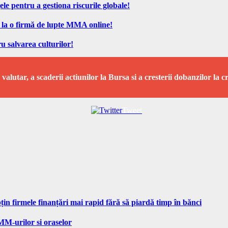
ele pentru a gestiona riscurile globale!
 la o firmă de lupte MMA online!
u salvarea culturilor!
lutar, a scaderii actiunilor la Bursa si a cresterii dobanzilor la c
Tweet
n firmele finanțări mai rapid fără să piardă timp în bănci
MM-urilor si oraselor