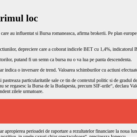
rimul loc
 care au influentat si Bursa romaneasca, afirma brokerii. Pe plan european
 actiunilor, depreciere care a coborat indicele BET cu 1,4%, indicator
itorilor, putand fi un semn ca bursa nu o va lua pe panta descendenta.
 ar indica o inversare de trend. Valoarea schimburilor cu actiuni efectuate
 pastreaza particularitatile sale ce tin de contextul politic si de gradul
 se regasesc la Bursa de la Budapesta, precum SIF-urile“, declara Valen
endent zilele urmatoare.
iar apropierea perioadei de raportare a rezultatelor financiare la noua l
st pozitive, in unele cazuri chiar spectaculoase“, precizeaza Ionescu.