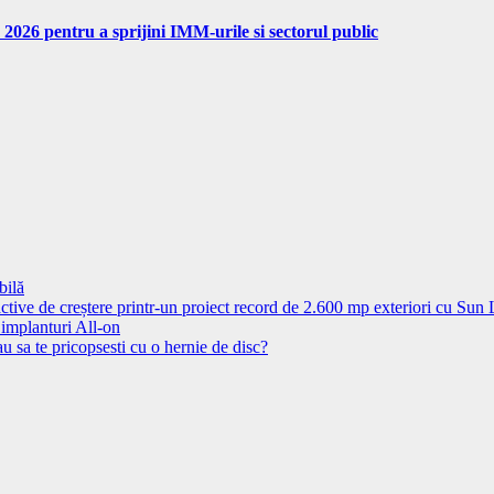
 2026 pentru a sprijini IMM-urile si sectorul public
bilă
ctive de creștere printr-un proiect record de 2.600 mp exteriori cu Sun
 implanturi All-on
u sa te pricopsesti cu o hernie de disc?