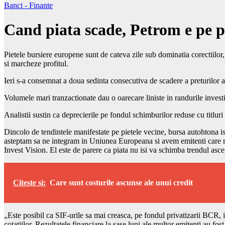
Banci - Finante
Cand piata scade, Petrom e pe p
Pietele bursiere europene sunt de cateva zile sub dominatia corectiilor,
si marcheze profitul.
Ieri s-a consemnat a doua sedinta consecutiva de scadere a preturilor
Volumele mari tranzactionate dau o oarecare liniste in randurile invest
Analistii sustin ca deprecierile pe fondul schimburilor reduse cu titluri
Dincolo de tendintele manifestate pe pietele vecine, bursa autohtona isi
asteptam sa ne integram in Uniunea Europeana si avem emitenti care nu
Invest Vision. El este de parere ca piata nu isi va schimba trendul asc
Citeste si:
Care sunt costurile ascunse ale unui credit
„Este posibil ca SIF-urile sa mai creasca, pe fondul privatizarii BCR, 
cotatiilor. Rezultatele financiare la sase luni ale multor emitenti au fo