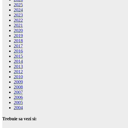
2025
2024
2023
2022
2021
2020
2019
2018
2017
2016
2015
2014
2013
2012
2010
2009
2008
2007
2006
2005
2004
Trebuie sa vezi si: