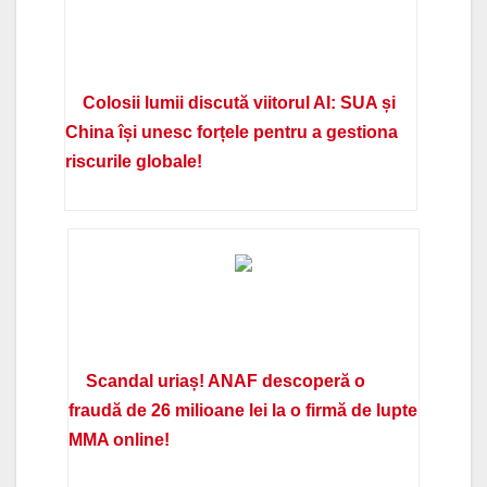
Colosii lumii discută viitorul AI: SUA și
China își unesc forțele pentru a gestiona
riscurile globale!
Scandal uriaș! ANAF descoperă o
fraudă de 26 milioane lei la o firmă de lupte
MMA online!