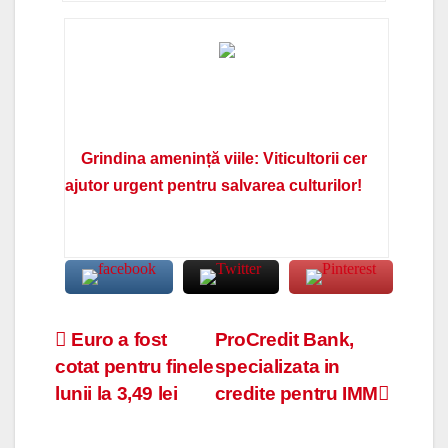
Grindina amenință viile: Viticultorii cer
ajutor urgent pentru salvarea culturilor!
Navigare
Euro a fost
ProCredit Bank,
cotat pentru finele
specializata in
în
lunii la 3,49 lei
credite pentru IMM
articole