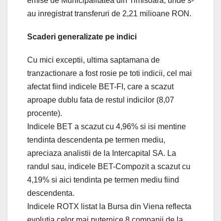
emise de Municipalitatea din Timisoara, unde s-
au inregistrat transferuri de 2,21 milioane RON.
Scaderi generalizate pe indici
Cu mici exceptii, ultima saptamana de
tranzactionare a fost rosie pe toti indicii, cel mai
afectat fiind indicele BET-FI, care a scazut
aproape dublu fata de restul indicilor (8,07
procente).
Indicele BET a scazut cu 4,96% si isi mentine
tendinta descendenta pe termen mediu,
apreciaza analistii de la Intercapital SA. La
randul sau, indicele BET-Compozit a scazut cu
4,19% si aici tendinta pe termen mediu fiind
descendenta.
Indicele ROTX listat la Bursa din Viena reflecta
evolutia celor mai puternice 8 companii de la