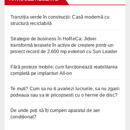
Tranziția verde în construcții: Casă modernă cu
structură reciclabilă
Strategie de business în HoReCa: Jidvei
transformă terasele în active de creștere printr-un
proiect record de 2.600 mp exteriori cu Sun Leader
Fără proteze mobile: cum funcționează reabilitarea
completă pe implanturi All-on
Te muti? Cum sa nu-ti avariezi lucrurile, sa nu zgarii
podeaua sau sa te pricopsesti cu o hernie de disc?
De unde poți să îți cumperi aparatul de aer
condiționat?