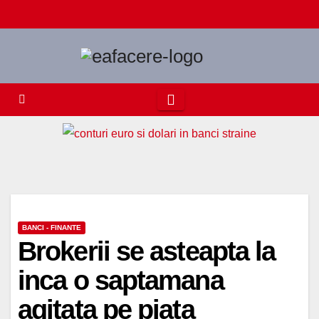
Skip
to
content
BANCI - FINANTE
Brokerii se asteapta la
inca o saptamana
agitata pe piata