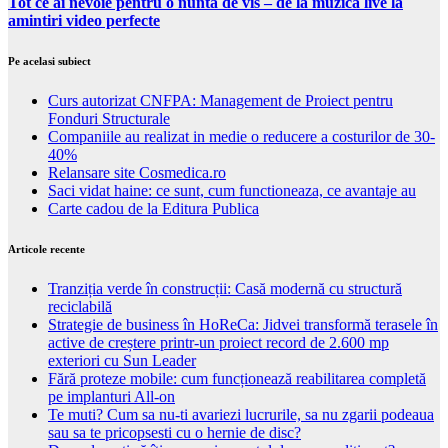
Tot ce ai nevoie pentru o nuntă de vis – de la muzică live la
amintiri video perfecte
Pe acelasi subiect
Curs autorizat CNFPA: Management de Proiect pentru
Fonduri Structurale
Companiile au realizat in medie o reducere a costurilor de 30-
40%
Relansare site Cosmedica.ro
Saci vidat haine: ce sunt, cum functioneaza, ce avantaje au
Carte cadou de la Editura Publica
Articole recente
Tranziția verde în construcții: Casă modernă cu structură
reciclabilă
Strategie de business în HoReCa: Jidvei transformă terasele în
active de creștere printr-un proiect record de 2.600 mp
exteriori cu Sun Leader
Fără proteze mobile: cum funcționează reabilitarea completă
pe implanturi All-on
Te muti? Cum sa nu-ti avariezi lucrurile, sa nu zgarii podeaua
sau sa te pricopsesti cu o hernie de disc?