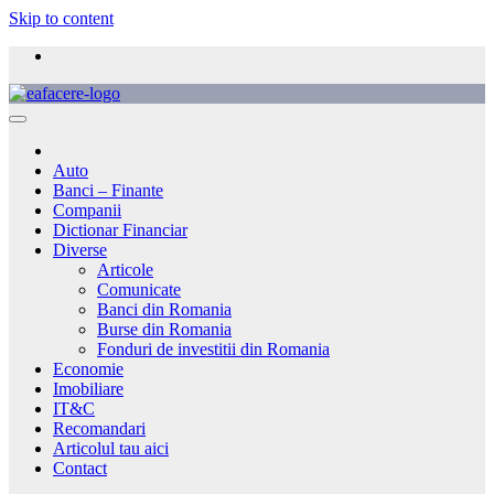
Skip to content
Auto
Banci – Finante
Companii
Dictionar Financiar
Diverse
Articole
Comunicate
Banci din Romania
Burse din Romania
Fonduri de investitii din Romania
Economie
Imobiliare
IT&C
Recomandari
Articolul tau aici
Contact