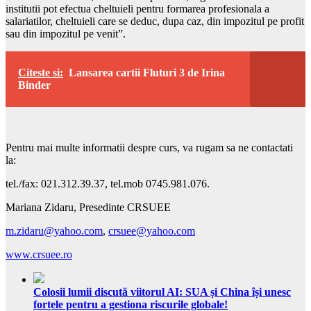
institutii pot efectua cheltuieli pentru formarea profesionala a
salariatilor, cheltuieli care se deduc, dupa caz, din impozitul pe profit
sau din impozitul pe venit”.
Citeste si:
Lansarea cartii Fluturi 3 de Irina
Binder
Pentru mai multe informatii despre curs, va rugam sa ne contactati
la:
tel./fax: 021.312.39.37, tel.mob 0745.981.076.
Mariana Zidaru, Presedinte CRSUEE
m.zidaru@yahoo.com
,
crsuee@yahoo.com
www.crsuee.ro
Colosii lumii discută viitorul AI: SUA și China își unesc
forțele pentru a gestiona riscurile globale!