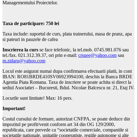
Managementului Proiectelor.
Taxa de participare: 750 lei
Taxa include: suportul de curs, plata trainerului, masa de pranz, apa
si pateuri in pauzele de cafea
Inscrierea la curs
se face telefonic, la tel.mob. 0745.981.076 sau
tel./fax. 021.312.39.37, ori prin e-mail:
crsuee@yahoo.com
sau
m.zidaru@yahoo.com
Locul este asigurat numai dupa confirmarea efectuarii platii, in cont
IBAN: RO81BRDE410SV06923994100, deschis la Banca BRDE
Agentia Piata Romana. Taxa de inscriere se poate achita si direct la
sediul Asociatiei – Bucuresti, Bdul. Nicolae Balcescu nr. 21, Etaj IV.
Locurile sunt limitate! Max: 16 pers.
Important!
Costul cursului de formare, autorizat CNFPA, se poate deduce din
impozitul pe profit/venit conform art 34 din OG 129/2000,
republicata, care prevede ca “societatile comerciale, companiile si
societatile nationale, unitatile cooperatiste, regiile autonome si alte