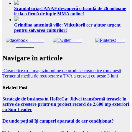
Scandal uriaș! ANAF descoperă o fraudă de 26 milioane
lei la o firmă de lupte MMA online!
Grindina amenință viile: Viticultorii cer ajutor urgent
pentru salvarea culturilor!
Share on
Tweet
Save
Facebook
Navigare în articole
iCosmetice.ro – magazin online de produse cosmetice romanesti
Termenul mediu de recuperare a TVA a crescut cu peste 3 luni
Related Post
Strategie de business în HoReCa: Jidvei transformă terasele în
active de creștere printr-un proiect record de 2.600 mp exteriori
cu Sun Leader
De unde poți să îți cumperi aparatul de aer condiționat?