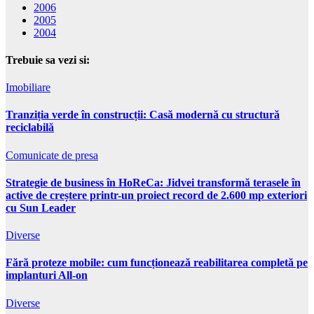
2006
2005
2004
Trebuie sa vezi si:
Imobiliare
Tranziția verde în construcții: Casă modernă cu structură
reciclabilă
Comunicate de presa
Strategie de business în HoReCa: Jidvei transformă terasele în
active de creștere printr-un proiect record de 2.600 mp exteriori
cu Sun Leader
Diverse
Fără proteze mobile: cum funcționează reabilitarea completă pe
implanturi All-on
Diverse