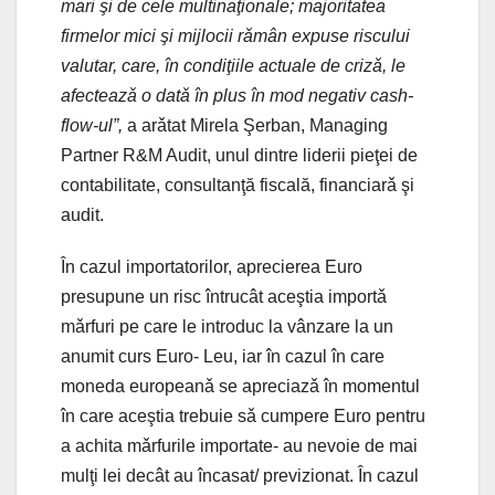
mari şi de cele multinaţionale; majoritatea
firmelor mici şi mijlocii rǎmân expuse riscului
valutar, care, în condiţiile actuale de crizǎ, le
afecteazǎ o datǎ în plus în mod negativ cash-
flow-ul”,
a arǎtat Mirela Şerban, Managing
Partner R&M Audit, unul dintre liderii pieţei de
contabilitate, consultanţă fiscală, financiarǎ şi
audit.
În cazul importatorilor, aprecierea Euro
presupune un risc întrucât aceştia importǎ
mǎrfuri pe care le introduc la vânzare la un
anumit curs Euro- Leu, iar în cazul în care
moneda europeanǎ se apreciazǎ în momentul
în care aceştia trebuie sǎ cumpere Euro pentru
a achita mǎrfurile importate- au nevoie de mai
mulţi lei decât au încasat/ previzionat. În cazul