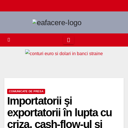
Skip
to
content
COMUNICATE DE PRESA
Importatorii şi
exportatorii în lupta cu
criza, cash-flow-ul şi