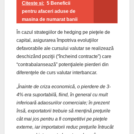
Citeste si:
5 Beneficii
pentru afaceri aduse de
masina de numarat banii
În cazul strategiilor de hedging pe pieţele de
capital, asigurarea împotriva evoluţiilor
defavorabile ale cursului valutar se realizeazǎ
deschizând poziţii (“încheind contracte”) care
“contrabalanseazǎ” potenţialele pierderi din
diferenţele de curs valutar interbancar.
„
Înainte de criza economicǎ, o pierdere de 3-
4% era suportabilǎ, fiind, în general cu mult
inferioarǎ adaosurilor comerciale; în prezent
însǎ, exportatorii trebuie sǎ menţinǎ preţurile
cât mai jos pentru a fi competitivi pe pieţele
externe, iar importatorii reduc preţurile întrucât