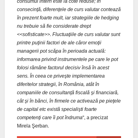
consumul intern este la cote reduse; în
consecinţǎ, diferenţele de curs valutar conteazǎ
în prezent foarte mult, iar strategiile de hedging
nu trebuie sǎ fie considerate drept
<<sofisticate>>.
Fluctuaţiile de curs valutar sunt
printre puţinii factori de ale cǎror emoţii
managerii pot scǎpa în perioada actualǎ:
informarea privind instrumentele pe care le pot
folosi rǎmâne factorul decisiv însǎ în acest
sens. În ceea ce priveşte implementarea
diferitelor strategii, în România, atât în
companiile de consultanţǎ fiscalǎ şi financiarǎ,
cât şi în bǎnci, în firmele ce activeazǎ pe pieţele
de capital etc existǎ specialişti foarte
competenţi care îi pot îndruma
“, a precizat
Mirela Şerban.