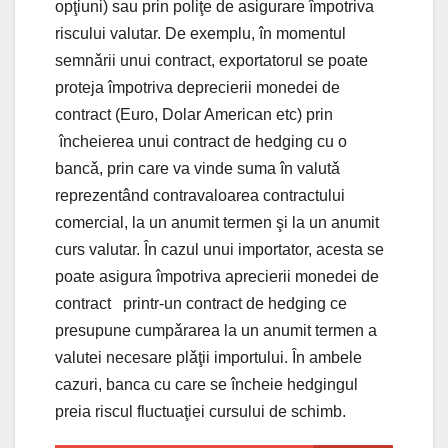
opţiuni) sau prin poliţe de asigurare împotriva
riscului valutar. De exemplu, în momentul
semnǎrii unui contract, exportatorul se poate
proteja împotriva deprecierii monedei de
contract (Euro, Dolar American etc) prin
încheierea unui contract de hedging cu o
bancǎ, prin care va vinde suma în valutǎ
reprezentând contravaloarea contractului
comercial, la un anumit termen şi la un anumit
curs valutar. În cazul unui importator, acesta se
poate asigura împotriva aprecierii monedei de
contract printr-un contract de hedging ce
presupune cumpǎrarea la un anumit termen a
valutei necesare plǎţii importului. În ambele
cazuri, banca cu care se încheie hedgingul
preia riscul fluctuaţiei cursului de schimb.