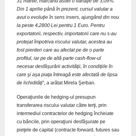
31 martie, marcând astfel o variaţie de 3,09%.
Din 1 aprilie pânǎ în prezent, cursul valutar a
avut o evoluţie în sens invers, ajungând din nou
la peste 4,2800 Lei pentru 1 Euro. Pentru
exportatorii, respectiv, importatorii care nu s-au
protejat împotriva riscului valutar, acestea au
fost pierderi care au afectat pe de o parte
profitul, iar pe de altǎ parte cash-flow-ul
necesar desfǎşurǎrii activitǎţii, în condiţiile în
care şi aşa piaţa întreagǎ este afectatǎ de lipsa
de lichiditǎţi
“, a arǎtat Mirela Şerban.
Operaţiunile de hedging-ul presupun
transferarea riscului valutar cǎtre terţi, prin
intermediul contractelor de hedging încheiate
cu bǎncile, prin operaţiuni desfǎşurate pe
pieţele de capital (contracte forward, futures sau