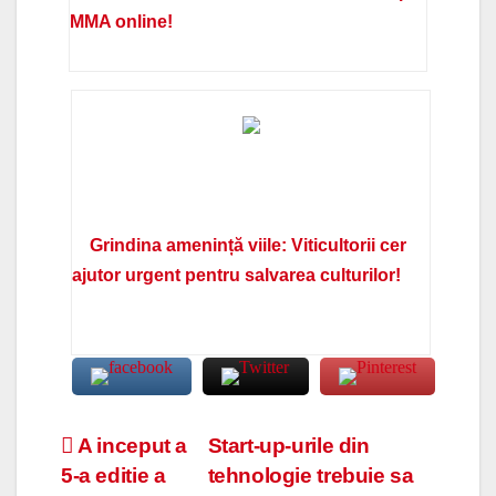
MMA online!
Grindina amenință viile: Viticultorii cer
ajutor urgent pentru salvarea culturilor!
Navigare
A inceput a
Start-up-urile din
5-a editie a
tehnologie trebuie sa