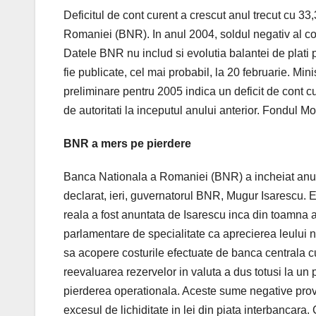
Deficitul de cont curent a crescut anul trecut cu 33,
Romaniei (BNR). In anul 2004, soldul negativ al con
Datele BNR nu includ si evolutia balantei de plati 
fie publicate, cel mai probabil, la 20 februarie. Mi
preliminare pentru 2005 indica un deficit de cont c
de autoritati la inceputul anului anterior. Fondul 
BNR a mers pe pierdere
Banca Nationala a Romaniei (BNR) a incheiat anul t
declarat, ieri, guvernatorul BNR, Mugur Isarescu. 
reala a fost anuntata de Isarescu inca din toamna a
parlamentare de specialitate ca aprecierea leului n
sa acopere costurile efectuate de banca centrala cu 
reevaluarea rezervelor in valuta a dus totusi la un 
pierderea operationala. Aceste sume negative provi
excesul de lichiditate in lei din piata interbancara