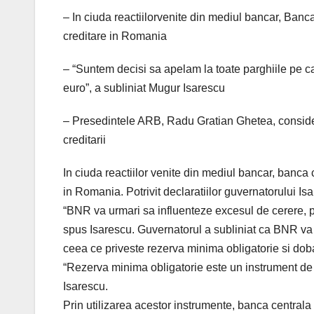
– In ciuda reactiilorvenite din mediul bancar, Banca
creditare in Romania
– “Suntem decisi sa apelam la toate parghiile pe car
euro”, a subliniat Mugur Isarescu
– Presedintele ARB, Radu Gratian Ghetea, consider
creditarii
In ciuda reactiilor venite din mediul bancar, banca c
in Romania. Potrivit declaratiilor guvernatorului Isar
“BNR va urmari sa influenteze excesul de cerere, pe
spus Isarescu. Guvernatorul a subliniat ca BNR va c
ceea ce priveste rezerva minima obligatorie si dob
“Rezerva minima obligatorie este un instrument de p
Isarescu.
Prin utilizarea acestor instrumente, banca centrala 