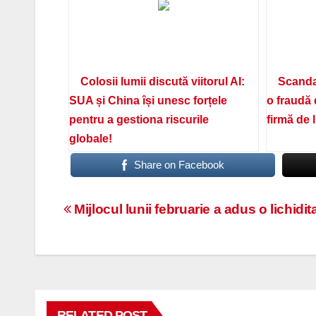
Colosii lumii discută viitorul AI:
Scanda
SUA și China își unesc forțele
o fraudă 
pentru a gestiona riscurile
firmă de 
globale!
Share on Facebook
Navigare
Mijlocul lunii februarie a adus o lichidi
în
articole
RELATED POST