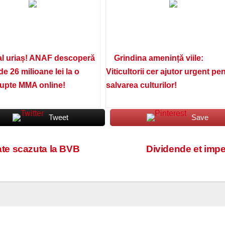
l uriaș! ANAF descoperă
Grindina amenință viile:
de 26 milioane lei la o
Viticultorii cer ajutor urgent pe
lupte MMA online!
salvarea culturilor!
Tweet
Save
tate scazuta la BVB
Dividende et impe