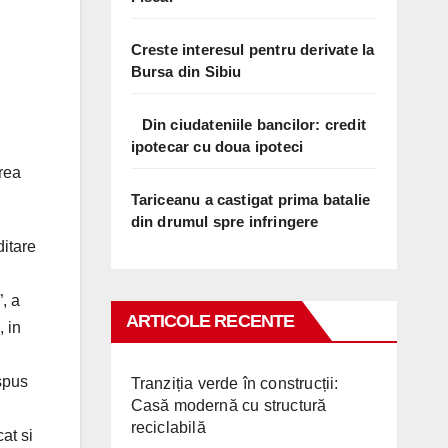
Creste interesul pentru derivate la
Bursa din Sibiu
Din ciudateniile bancilor: credit
ipotecar cu doua ipoteci
rea
Tariceanu a castigat prima batalie
din drumul spre infringere
ditare
, a
ARTICOLE RECENTE
, in
 spus
Tranziția verde în construcții:
Casă modernă cu structură
reciclabilă
at si