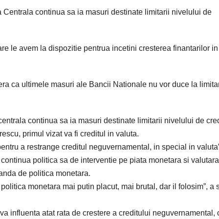
 Centrala continua sa ia masuri destinate limitarii nivelului de
e le avem la dispozitie pentrua incetini cresterea finantarilor in
a ca ultimele masuri ale Bancii Nationale nu vor duce la limita
entrala continua sa ia masuri destinate limitarii nivelului de cre
escu, primul vizat va fi creditul in valuta.
ntru a restrange creditul neguvernamental, in special in valuta”
ontinua politica sa de interventie pe piata monetara si valutara
anda de politica monetara.
olitica monetara mai putin placut, mai brutal, dar il folosim”, a
va influenta atat rata de crestere a creditului neguvernamental, c