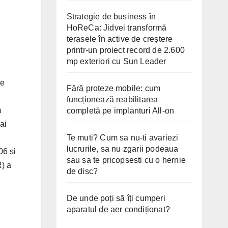
Strategie de business în
HoReCa: Jidvei transformă
terasele în active de creștere
printr-un proiect record de 2.600
mp exteriori cu Sun Leader
le
Fără proteze mobile: cum
funcționează reabilitarea
m
completă pe implanturi All-on
ai
Te muti? Cum sa nu-ti avariezi
lucrurile, sa nu zgarii podeaua
06 si
sau sa te pricopsesti cu o hernie
R) a
de disc?
De unde poți să îți cumperi
aparatul de aer condiționat?