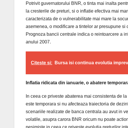
Potrivit guvernatorului BNR, o tinta mai inalta pent
la cresterile de preturi, si o inflatie efectiva mai m
caracterizata de o vulnerabilitate mai mare la socuri
asemenea, o modificare a tintelor ar presupune si
Prognoza bancii centrale indica o reintoarcere a infl
anului 2007.
Citeste si:
Bursa isi continua evolutia imprevi
Inflatia ridicata din ianuarie, o abatere temporar
In ceea ce priveste abaterea mai consistenta de la i
este temporara si nu afecteaza traiectoria de dezi
scenariile realizate de banca centrala au avut in ved
volatile, asupra carora BNR oricum nu poate actiona
pesimiste in ceea ce priveste evolutia preturilor inte