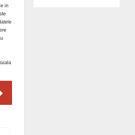
le in
ste
datele
dere
cu
tuiala