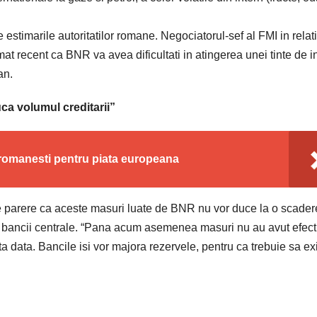
e estimarile autoritatilor romane. Negociatorul-sef al FMI in relat
ecent ca BNR va avea dificultati in atingerea unei tinte de in
an.
a volumul creditarii”
romanesti pentru piata europeana
 parere ca aceste masuri luate de BNR nu vor duce la o scader
lii bancii centrale. “Pana acum asemenea masuri nu au avut efect
a data. Bancile isi vor majora rezervele, pentru ca trebuie sa ex