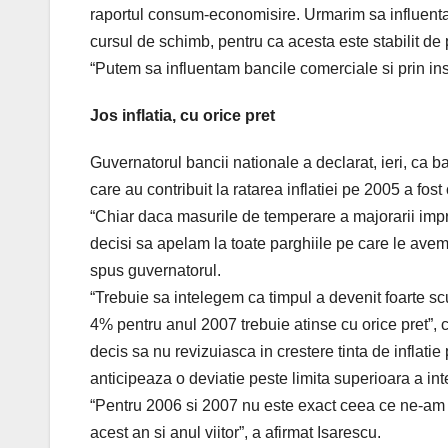
raportul consum-economisire. Urmarim sa influentam
cursul de schimb, pentru ca acesta este stabilit de 
“Putem sa influentam bancile comerciale si prin ins
Jos inflatia, cu orice pret
Guvernatorul bancii nationale a declarat, ieri, ca ba
care au contribuit la ratarea inflatiei pe 2005 a fost 
“Chiar daca masurile de temperare a majorarii impr
decisi sa apelam la toate parghiile pe care le avem l
spus guvernatorul.
“Trebuie sa intelegem ca timpul a devenit foarte sc
4% pentru anul 2007 trebuie atinse cu orice pret
decis sa nu revizuiasca in crestere tinta de inflat
anticipeaza o deviatie peste limita superioara a inte
“Pentru 2006 si 2007 nu este exact ceea ce ne-am fi
acest an si anul viitor”, a afirmat Isarescu.