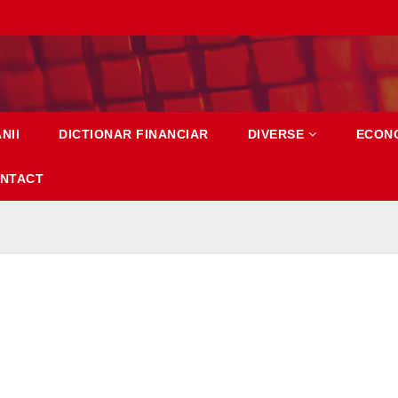
NII
DICTIONAR FINANCIAR
DIVERSE
ECON
NTACT