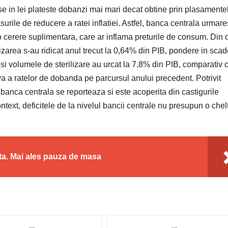
se in lei plateste dobanzi mai mari decat obtine prin plasamente
surile de reducere a ratei inflatiei. Astfel, banca centrala urmare
o cerere suplimentara, care ar inflama preturile de consum. Din 
izarea s-au ridicat anul trecut la 0,64% din PIB, pondere in sca
si volumele de sterilizare au urcat la 7,8% din PIB, comparativ 
a a ratelor de dobanda pe parcursul anului precedent. Potrivit
 banca centrala se reporteaza si este acoperita din castigurile
context, deficitele de la nivelul bancii centrale nu presupun o chel
ta. Mai ales pauza de masa