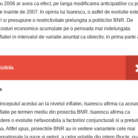
ru 2006 ar avea ca efect, pe langa modificarea anticipatiilor cu pr
are inainte de 2007. In opinia lui Isarescu, o astfel de evolutie est
 si presupune o restrictivitate prelungita a politicilor BNR. De
 costuri economice acumulate pe o perioada mai indelungata.
atiei in intervalul de variatie anuntat ca obiectiv, in prima parte 
zibila
a
nceputul acestui an la nivelul inflatiei, Isarescu afirma ca acea
nflatie pe termen mediu din proiectia BNR. Isarescu afirma ca
ere o evolutie nefavorabila a factorilor conjuncturali si a preturi
. Altfel spus, proiectiile BNR au in vedere variantele cele mai
rnationale la gaze si petrol, a celor volatile din intern (fructe, ou