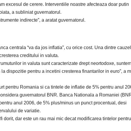
 excesul de cerere. Interventiile noastre afecteaza doar putin
piata, a subliniat guvernatorul.
trumente indirecte”, a aratat guvernatorul.
nca centrala “va da jos inflatia”, cu orice cost. Una dintre cauze
cresterea creditului in valuta.
umuturilor in valuta sunt caracterizate drept neortodoxe, sunte
a dispozitie pentru a incetini cresterea finantarilor in euro”, a m
urt pentru Romania si ca tintele de inflatie de 5% pentru anul 20
”, considera guvernatorul BNR. Banca Nationala a Romaniei (BN
ie pentru anul 2006, de 5% plus/minus un punct procentual, desi
rvalului de variatie.
 dorit, dar este un rau mai mic decat modificarea tintelor pentru