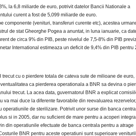
3%, la 6,8 miliarde de euro, potrivit datelor Bancii Nationale a
tului curent a fost de 5,099 miliarde de euro.
pe componente (venituri, transferuri curente etc), acestea urman
nistrul de stat Gheorghe Pogea a anuntat, in luna ianuarie, ca dat
urent de circa 9% din PIB, peste nivelul de 7,5-8% din PIB previ
Monetar International estimeaza un deficit de 9,4% din PIB pentru
recut cu o pierdere totala de cateva sute de milioane de euro,
Eventualitatea ca pierderea operationala a BNR sa devina o pie
nului trecut. La acea data, guvernatorul BNR a explicat comisiil
u va mai duce la diferente favorabile din reevaluarea rezervelor
operatiunile de sterilizare. Potrivit unor surse din banca centra
plus si in 2005, dar nu suficient de mare pentru a acoperi integra
n din operatiunile efectuate de banca centrala pentru a atrage
. Costurile BNR pentru aceste operatiuni sunt superioare venituril