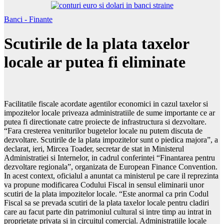
Banci - Finante
Scutirile de la plata taxelor
locale ar putea fi eliminate
Facilitatile fiscale acordate agentilor economici in cazul taxelor si
impozitelor locale priveaza administratiile de sume importante ce ar
putea fi directionate catre proiecte de infrastructura si dezvoltare.
“Fara cresterea veniturilor bugetelor locale nu putem discuta de
dezvoltare. Scutirile de la plata impozitelor sunt o piedica majora”, a
declarat, ieri, Mircea Toader, secretar de stat in Ministerul
Administratiei si Internelor, in cadrul conferintei “Finantarea pentru
dezvoltare regionala”, organizata de European Finance Convention.
In acest context, oficialul a anuntat ca ministerul pe care il reprezinta
va propune modificarea Codului Fiscal in sensul eliminarii unor
scutiri de la plata impozitelor locale. “Este anormal ca prin Codul
Fiscal sa se prevada scutiri de la plata taxelor locale pentru cladiri
care au facut parte din patrimoniul cultural si intre timp au intrat in
proprietate privata si in circuitul comercial. Administratiile locale