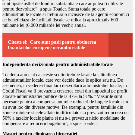
sunt lipsite astfel de fonduri substantiale care ar putea fi utilizate
pentru dezvoltare”, a spus Toader. Suma totala pe care
administratiile locale ar trebui sa o incaseze de la agentii economici
ce beneficiaza de facilitati fiscale se ridica la aproximativ 600
milioane lei (6.000 miliarde lei vechi) anual.
Citeste si:
Care sunt pasii pentru obtinerea
finantarilor europene nerambursabile
Independenta decizionala pentru administratiile locale
Toader a apreciat ca aceste scutiri trebuie lasate la latitudinea
administratiilor locale, care vor decide daca le aplica sau nu. De
asemenea, in vederea finantarii dezvoltarii administratiei locale, in
Codul Fiscal va fi prevazuta cresterea cotei din impozitul pe profit
alocate administratiei publice de la 47% la 51%. “Masurile sunt
necesare pentru a compensa anumite reduceri de bugete locale care
au avut loc din diverse motive. De exemplu, pentru familiile din
zonele miniere si cele aflate in dificultate s-a prevazut reducerea cu
50% a taxelor locale platite si nu s-a prevazut nicio modalitate de
compensare a reducerii bugetului”, a spus Toader.
Masuri pentru eliminarea birocratiei