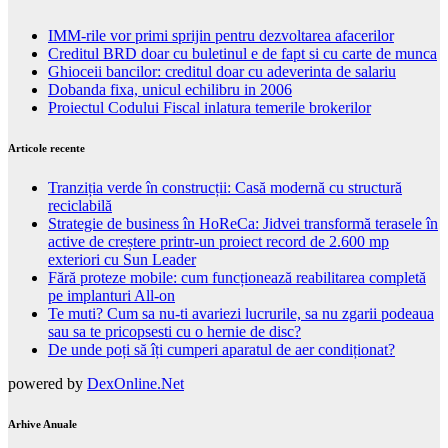
Pe acelasi subiect
IMM-rile vor primi sprijin pentru dezvoltarea afacerilor
Creditul BRD doar cu buletinul e de fapt si cu carte de munca
Ghioceii bancilor: creditul doar cu adeverinta de salariu
Dobanda fixa, unicul echilibru in 2006
Proiectul Codului Fiscal inlatura temerile brokerilor
Articole recente
Tranziția verde în construcții: Casă modernă cu structură
reciclabilă
Strategie de business în HoReCa: Jidvei transformă terasele în
active de creștere printr-un proiect record de 2.600 mp
exteriori cu Sun Leader
Fără proteze mobile: cum funcționează reabilitarea completă
pe implanturi All-on
Te muti? Cum sa nu-ti avariezi lucrurile, sa nu zgarii podeaua
sau sa te pricopsesti cu o hernie de disc?
De unde poți să îți cumperi aparatul de aer condiționat?
powered by
DexOnline.Net
Arhive Anuale