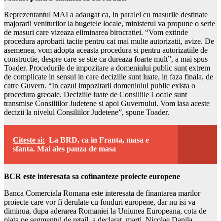
Reprezentantul MAI a adaugat ca, in paralel cu masurile destinate
majorarii veniturilor la bugetele locale, ministerul va propune o serie
de masuri care vizeaza eliminarea birocratiei. “Vom extinde
procedura aprobarii tacite pentru cat mai multe autorizatii, avize. De
asemenea, vom adopta aceasta procedura si pentru autorizatiile de
constructie, despre care se stie ca dureaza foarte mult”, a mai spus
Toader. Procedurile de impozitare a domeniului public sunt extrem
de complicate in sensul in care deciziile sunt luate, in faza finala, de
catre Guvern. “In cazul impozitarii domeniului public exista o
procedura greoaie. Deciziile luate de Consiliile Locale sunt
transmise Consiliilor Judetene si apoi Guvernului. Vom lasa aceste
decizii la nivelul Consiliilor Judetene”, spune Toader.
Citeste si:
La BRD, ca in Franta, masa e
sfanta. Mai ales pauza de masa
BCR este interesata sa cofinanteze proiecte europene
Banca Comerciala Romana este interesata de finantarea marilor
proiecte care vor fi derulate cu fonduri europene, dar nu isi va
diminua, dupa aderarea Romaniei la Uniunea Europeana, cota de
piata pe segmentul de retail, a declarat, marti, Nicolae Danila,