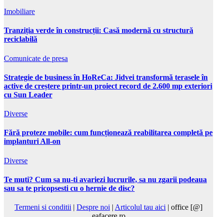
Imobiliare
Tranziția verde în construcții: Casă modernă cu structură
reciclabilă
Comunicate de presa
Strategie de business în HoReCa: Jidvei transformă terasele în
active de creștere printr-un proiect record de 2.600 mp exteriori
cu Sun Leader
Diverse
Fără proteze mobile: cum funcționează reabilitarea completă pe
implanturi All-on
Diverse
Te muti? Cum sa nu-ti avariezi lucrurile, sa nu zgarii podeaua
sau sa te pricopsesti cu o hernie de disc?
Termeni si conditii
|
Despre noi
|
Articolul tau aici
| office [@]