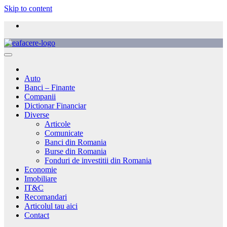
Skip to content
Auto
Banci – Finante
Companii
Dictionar Financiar
Diverse
Articole
Comunicate
Banci din Romania
Burse din Romania
Fonduri de investitii din Romania
Economie
Imobiliare
IT&C
Recomandari
Articolul tau aici
Contact