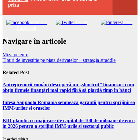
Citeste si:
Petrom si SIF-urile tin Bursa in
priza
Share on
Tweet
Save
Facebook
Navigare în articole
Miza pe euro
Tipuri de investitie pe piata derivatelor – strategia straddle
Related Post
Antreprenorii români descoperă un „shortcut” financiar: cum
obțin firmele finanțări mai rapid fără să piardă timp în bănci
Intesa Sanpaolo Romania semneaza garantii pentru sprijinirea
IMM-urilor si oraselor
BID planifica o majorare de capital de 100 de milioane de euro
in 2026 pentru a sprijini IMM-urile si sectorul public