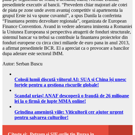
presedintele executiv al bancii. “Prevedem chiar majorari ale cotei
de piata pe zone unde avem avantaj competitiv si apartenenta la
grupul Erste isi va spune cuvantul”, a spus Danila la conferinta
“Finantarea pentru dezvoltare regionala”, organizata de European
Finance Convention. Avand in vedere aderarea iminenta a Romaniei
la Uniunea Europeana si perspectiva atragerii de fonduri structurale,
sistemul bancar va trebui sa contribuie la finantarea proiectelor din
fonduri europene cu circa cinci miliarde de euro pana in anul 2013,
a afirmat presedintele BCR. El a apreciat ca o provocare a bancilor
dupa aderare este sectorul IMM.
Autor: Serban Buscu
Colosii lumii discută viitorul AI: SUA și China își unesc
forțele pentru a gestiona riscurile globale!
Scandal uriaș! ANAF descoperă o fraudă de 26 milioane
lei la o firmă de lupte MMA online!
Grindina amenință viile: Viticultorii cer ajutor urgent
pentru salvarea culturilor!