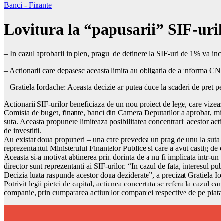
Banci - Finante
Lovitura la “papusarii” SIF-uri
– In cazul aprobarii in plen, pragul de detinere la SIF-uri de 1% va inc
– Actionarii care depasesc aceasta limita au obligatia de a informa CN
– Gratiela Iordache: Aceasta decizie ar putea duce la scaderi de pret p
Actionarii SIF-urilor beneficiaza de un nou proiect de lege, care vizea
Comisia de buget, finante, banci din Camera Deputatilor a aprobat, mie
suta. Aceasta propunere limiteaza posibilitatea concentrarii acestor a
de investitii.
Au existat doua propuneri – una care prevedea un prag de unu la suta fa
reprezentantul Ministerului Finantelor Publice si care a avut castig de
Aceasta si-a motivat abtinerea prin dorinta de a nu fi implicata intr-un
director sunt reprezentanti ai SIF-urilor. “In cazul de fata, interesul pub
Decizia luata raspunde acestor doua deziderate”, a precizat Gratiela I
Potrivit legii pietei de capital, actiunea concertata se refera la cazul 
companie, prin cumpararea actiunilor companiei respective de pe piata