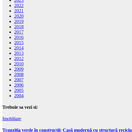
2023
2022
2021
2020
2019
2018
2017
2016
2015
2014
2013
2012
2010
2009
2008
2007
2006
2005
2004
Trebuie sa vezi si:
Imobiliare
Tranziția verde în construcții: Casă modernă cu structură recicla