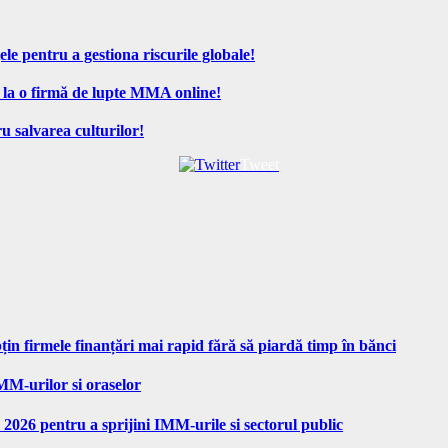
ele pentru a gestiona riscurile globale!
 la o firmă de lupte MMA online!
u salvarea culturilor!
Tweet
n firmele finanțări mai rapid fără să piardă timp în bănci
MM-urilor si oraselor
 2026 pentru a sprijini IMM-urile si sectorul public