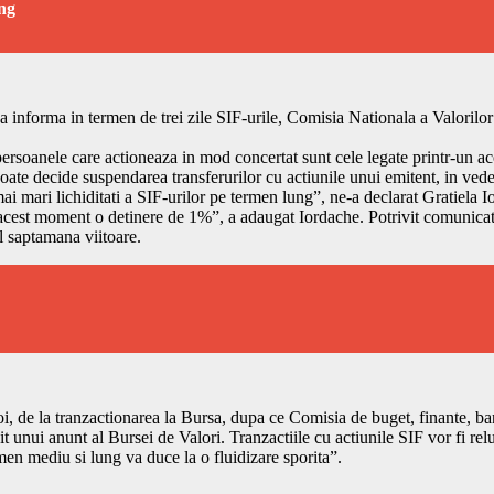
ung
 a informa in termen de trei zile SIF-urile, Comisia Nationala a Valorilor
rsoanele care actioneaza in mod concertat sunt cele legate printr-un aco
te decide suspendarea transferurilor cu actiunile unui emitent, in veder
 mari lichiditati a SIF-urilor pe termen lung”, ne-a declarat Gratiela I
 in acest moment o detinere de 1%”, a adaugat Iordache. Potrivit comuni
l saptamana viitoare.
 joi, de la tranzactionarea la Bursa, dupa ce Comisia de buget, finante,
t unui anunt al Bursei de Valori. Tranzactiile cu actiunile SIF vor fi rel
men mediu si lung va duce la o fluidizare sporita”.