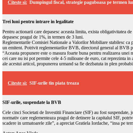
Citeste si:
Dumpingul fiscal, strategie paguboasa pe termen l
Trei luni pentru intrare in legalitate
Pentru actionarii care depasesc aceasta limita, exista obligativitatea de
depasesc pragul de 1%, in termen de 3 luni.
Reglementarile Comisiei Nationale a Valorilor Mobiliare stabilesc ca pe
un emitent. Potrivit reglementarilor BVB, directorul general al BVB poa
“Aceasta propunere este o masura foarte buna pentru realizarea unei mai
cei care nu isi pot permite cele 4-5 milioane de euro, cat reprezinta
ale acestui articol, propunerea urmand sa fie dezbatuta in plen probabi
Citeste si:
SIF-urile tin piata treaza
SIF-urile, suspendate la BVB
Cele cinci Societati de Investitii Financiare (SIF) au fost suspendate,
normativ care reglementeaza pragul de detinere la capitalul SIF, potrivi
scadere in urmatoarele zile”, a apreciat Gratiela Iordache, “insa pe ter