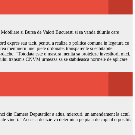
 Mobiliare si Bursa de Valori Bucuresti si sa vanda titlurile care
rd expres sau tacit, pentru a realiza o politica comuna in legatura cu
ea mentinerii unei piete ordonate, transparente si echitabile.
ordache. “Totodata este o masura menita sa protejeze investitorii mici,
catului transmis CNVM urmeaza sa se stabileasca normele de aplicare
 banci din Camera Deputatilor a adus, miercuri, un amendament la actul
uate vineri. “Aceasta decizie va determina pe piata de capital o posibila