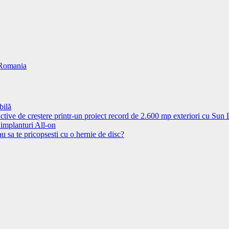
n Romania
bilă
ctive de creștere printr-un proiect record de 2.600 mp exteriori cu Sun
 implanturi All-on
u sa te pricopsesti cu o hernie de disc?