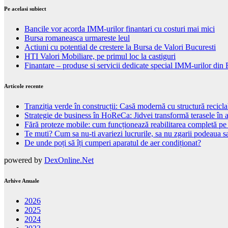
Pe acelasi subiect
Bancile vor acorda IMM-urilor finantari cu costuri mai mici
Bursa romaneasca urmareste leul
Actiuni cu potential de crestere la Bursa de Valori Bucuresti
HTI Valori Mobiliare, pe primul loc la castiguri
Finantare – produse si servicii dedicate special IMM-urilor di
Articole recente
Tranziția verde în construcții: Casă modernă cu structură recicla
Strategie de business în HoReCa: Jidvei transformă terasele în a
Fără proteze mobile: cum funcționează reabilitarea completă pe
Te muti? Cum sa nu-ti avariezi lucrurile, sa nu zgarii podeaua sa
De unde poți să îți cumperi aparatul de aer condiționat?
powered by
DexOnline.Net
Arhive Anuale
2026
2025
2024