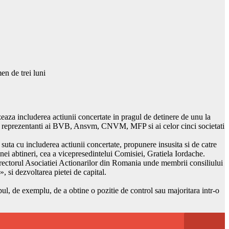
en de trei luni
aza includerea actiunii concertate in pragul de detinere de unu la
ipat reprezentanti ai BVB, Ansvm, CNVM, MFP si ai celor cinci societati
suta cu includerea actiunii concertate, propunere insusita si de catre
nei abtineri, cea a vicepresedintelui Comisiei, Gratiela Iordache.
 directorul Asociatiei Actionarilor din Romania unde membrii consiliului
», si dezvoltarea pietei de capital.
opul, de exemplu, de a obtine o pozitie de control sau majoritara intr-o