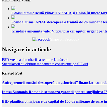
Autor: Anca Vlada
Colosii lumii discută viitorul AI: SUA și China își unesc forț
Scandal uriaș! ANAF descoperă o fraudă de 26 milioane lei
Grindina amenință viile: Viticultorii cer ajutor urgent pentr
Share on Facebook
Navigare în articole
PSD vrea ca demnitarii sa renunte la afaceri
Speculatorii au obtinut randamente consistente pe SIF-uri
Related Post
Antreprenorii români descoperă un „shortcut” financiar: cum obți
Intesa Sanpaolo Romania semneaza garantii pentru sprijinirea I
BID planifica o majorare de capital de 100 de milioane de euro in