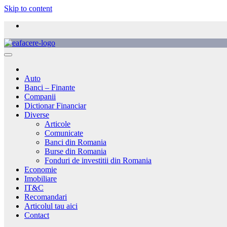
Skip to content
Auto
Banci – Finante
Companii
Dictionar Financiar
Diverse
Articole
Comunicate
Banci din Romania
Burse din Romania
Fonduri de investitii din Romania
Economie
Imobiliare
IT&C
Recomandari
Articolul tau aici
Contact