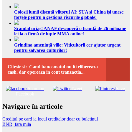
Colosii lumii discută viitorul AI: SUA și China își unesc
forțele pentru a gestiona riscurile globale!
Scandal uriaș! ANAF descoperă o fraudă de 26 milioane
lei la o firmă de lupte MMA online!
Grindina amenință viile: Viticultorii cer ajutor urgent
pentru salvarea culturilor!
Citeste si:
Cand bancomatul nu iti elibereaza
cash, dar opereaza in cont tranzactia...
Share on
Tweet
Save
Facebook
Navigare în articole
Creditul pe card ia locul creditelor doar cu buletinul
BNR, fara mila