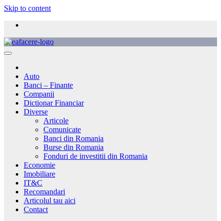
Skip to content
Auto
Banci – Finante
Companii
Dictionar Financiar
Diverse
Articole
Comunicate
Banci din Romania
Burse din Romania
Fonduri de investitii din Romania
Economie
Imobiliare
IT&C
Recomandari
Articolul tau aici
Contact