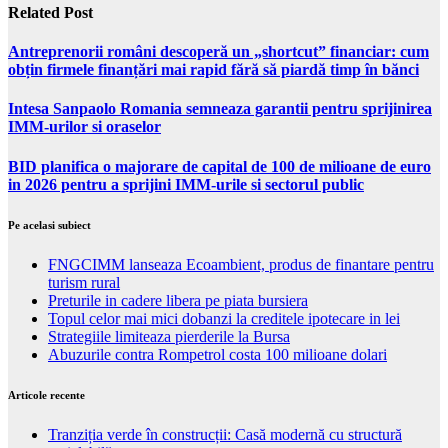
Related Post
Antreprenorii români descoperă un „shortcut” financiar: cum
obțin firmele finanțări mai rapid fără să piardă timp în bănci
Intesa Sanpaolo Romania semneaza garantii pentru sprijinirea
IMM-urilor si oraselor
BID planifica o majorare de capital de 100 de milioane de euro
in 2026 pentru a sprijini IMM-urile si sectorul public
Pe acelasi subiect
FNGCIMM lanseaza Ecoambient, produs de finantare pentru
turism rural
Preturile in cadere libera pe piata bursiera
Topul celor mai mici dobanzi la creditele ipotecare in lei
Strategiile limiteaza pierderile la Bursa
Abuzurile contra Rompetrol costa 100 milioane dolari
Articole recente
Tranziția verde în construcții: Casă modernă cu structură