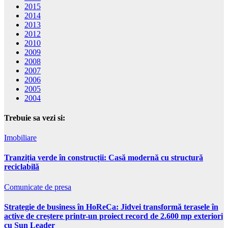
2015
2014
2013
2012
2010
2009
2008
2007
2006
2005
2004
Trebuie sa vezi si:
Imobiliare
Tranziția verde în construcții: Casă modernă cu structură
reciclabilă
Comunicate de presa
Strategie de business în HoReCa: Jidvei transformă terasele în
active de creștere printr-un proiect record de 2.600 mp exteriori
cu Sun Leader