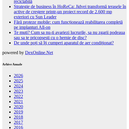
reciclabilă
Strategie de business în HoReCa: Jidvei transformă terasele în
active de creștere printr-un proiect record de 2.600 mp
exteriori cu Sun Leader
Fără proteze mobile: cum funcționează reabilitarea completă
pe implanturi All-on
Te muti? Cum sa nu-ti avariezi lucrurile, sa nu zgarii podeaua
sau sa te pricopsesti cu o hernie de disc?
De unde poți să îți cumperi aparatul de aer condiționat?
powered by
DexOnline.Net
Arhive Anuale
2026
2025
2024
2023
2022
2021
2020
2019
2018
2017
2016