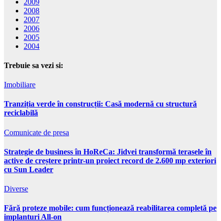
2009
2008
2007
2006
2005
2004
Trebuie sa vezi si:
Imobiliare
Tranziția verde în construcții: Casă modernă cu structură
reciclabilă
Comunicate de presa
Strategie de business în HoReCa: Jidvei transformă terasele în
active de creștere printr-un proiect record de 2.600 mp exteriori
cu Sun Leader
Diverse
Fără proteze mobile: cum funcționează reabilitarea completă pe
implanturi All-on