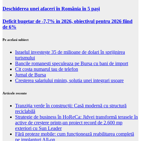
Deschiderea unei afaceri în România în 5 pași
Deficit bugetar de -7,7% in 2026, obiectivul pentru 2026 fiind
de 6%
Pe acelasi subiect
Israelul investește 35 de milioane de dolari în sprijinirea
turismului
Bancile romanesti speculeaza pe Bursa cu bani de import
Cit costa numarul tau de telefon
Jurnal de Bursa
Cresterea salariului minim, solutia unei integrari usoare
Articole recente
Tranziția verde în construcții: Casă modernă cu structură
reciclabilă
Strategie de business în HoReCa: Jidvei transformă terasele în
active de creștere printr-un proiect record de 2.600 mp
exteriori cu Sun Leader
Fără proteze mobile: cum funcționează reabilitarea completă
pe implanturi All-on