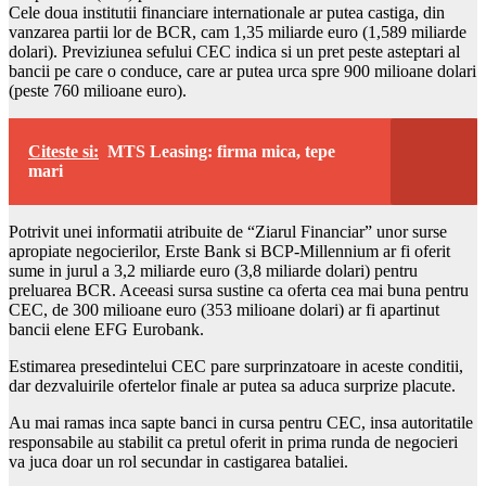
Cele doua institutii financiare internationale ar putea castiga, din
vanzarea partii lor de BCR, cam 1,35 miliarde euro (1,589 miliarde
dolari). Previziunea sefului CEC indica si un pret peste asteptari al
bancii pe care o conduce, care ar putea urca spre 900 milioane dolari
(peste 760 milioane euro).
Citeste si:
MTS Leasing: firma mica, tepe
mari
Potrivit unei informatii atribuite de “Ziarul Financiar” unor surse
apropiate negocierilor, Erste Bank si BCP-Millennium ar fi oferit
sume in jurul a 3,2 miliarde euro (3,8 miliarde dolari) pentru
preluarea BCR. Aceeasi sursa sustine ca oferta cea mai buna pentru
CEC, de 300 milioane euro (353 milioane dolari) ar fi apartinut
bancii elene EFG Eurobank.
Estimarea presedintelui CEC pare surprinzatoare in aceste conditii,
dar dezvaluirile ofertelor finale ar putea sa aduca surprize placute.
Au mai ramas inca sapte banci in cursa pentru CEC, insa autoritatile
responsabile au stabilit ca pretul oferit in prima runda de negocieri
va juca doar un rol secundar in castigarea bataliei.