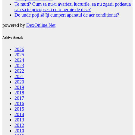
Te muti? Cum sa nu-ti avariezi lucrurile, sa nu zgarii podeaua
sau sa te pricopsesti cu o hernie de disc?
De unde poți să îți cumperi aparatul de aer condiționat?
powered by
DexOnline.Net
Arhive Anuale
2026
2025
2024
2023
2022
2021
2020
2019
2018
2017
2016
2015
2014
2013
2012
2010