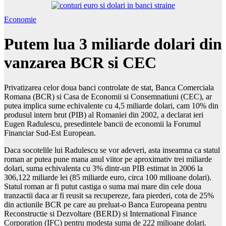
Economie
Putem lua 3 miliarde dolari din
vanzarea BCR si CEC
Privatizarea celor doua banci controlate de stat, Banca Comerciala
Romana (BCR) si Casa de Economii si Consemnatiuni (CEC), ar
putea implica sume echivalente cu 4,5 miliarde dolari, cam 10% din
produsul intern brut (PIB) al Romaniei din 2002, a declarat ieri
Eugen Radulescu, presedintele bancii de economii la Forumul
Financiar Sud-Est European.
Daca socotelile lui Radulescu se vor adeveri, asta inseamna ca statul
roman ar putea pune mana anul viitor pe aproximativ trei miliarde
dolari, suma echivalenta cu 3% dintr-un PIB estimat in 2006 la
306,122 miliarde lei (85 miliarde euro, circa 100 milioane dolari).
Statul roman ar fi putut castiga o suma mai mare din cele doua
tranzactii daca ar fi reusit sa recupereze, fara pierderi, cota de 25%
din actiunile BCR pe care au preluat-o Banca Europeana pentru
Reconstructie si Dezvoltare (BERD) si International Finance
Corporation (IFC) pentru modesta suma de 222 milioane dolari.