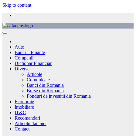
Skip to content
Auto
Banci – Finante
Companii
Dictionar Financiar
Diverse
Articole
Comunicate
Banci din Romania
Burse din Romania
Fonduri de investitii din Romania
Economie
Imobiliare
IT&C
Recomandari
Articolul tau aici
Contact