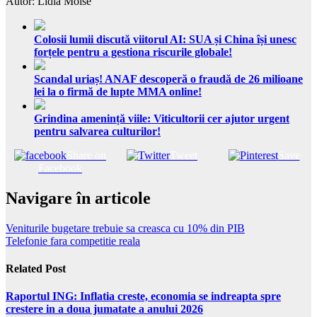
Autor: Lidia Moise
Colosii lumii discută viitorul AI: SUA și China își unesc
forțele pentru a gestiona riscurile globale!
Scandal uriaș! ANAF descoperă o fraudă de 26 milioane
lei la o firmă de lupte MMA online!
Grindina amenință viile: Viticultorii cer ajutor urgent
pentru salvarea culturilor!
Share on
Tweet
Save
Facebook
Navigare în articole
Veniturile bugetare trebuie sa creasca cu 10% din PIB
Telefonie fara competitie reala
Related Post
Raportul ING: Inflatia creste, economia se indreapta spre
crestere in a doua jumatate a anului 2026