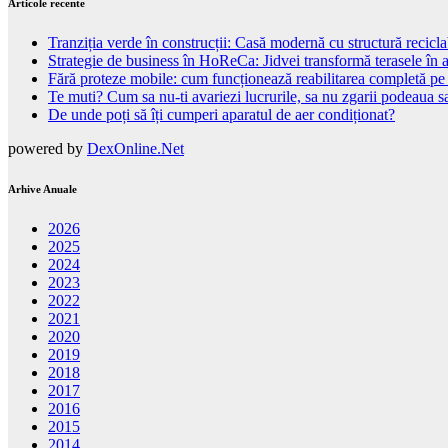
Articole recente
Tranziția verde în construcții: Casă modernă cu structură recicla
Strategie de business în HoReCa: Jidvei transformă terasele în a
Fără proteze mobile: cum funcționează reabilitarea completă pe
Te muti? Cum sa nu-ti avariezi lucrurile, sa nu zgarii podeaua sa
De unde poți să îți cumperi aparatul de aer condiționat?
powered by
DexOnline.Net
Arhive Anuale
2026
2025
2024
2023
2022
2021
2020
2019
2018
2017
2016
2015
2014