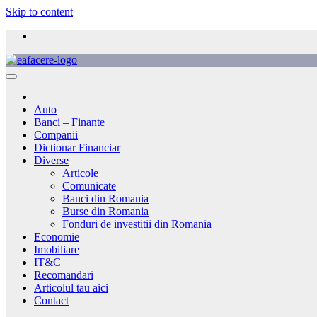
Skip to content
Auto
Banci – Finante
Companii
Dictionar Financiar
Diverse
Articole
Comunicate
Banci din Romania
Burse din Romania
Fonduri de investitii din Romania
Economie
Imobiliare
IT&C
Recomandari
Articolul tau aici
Contact