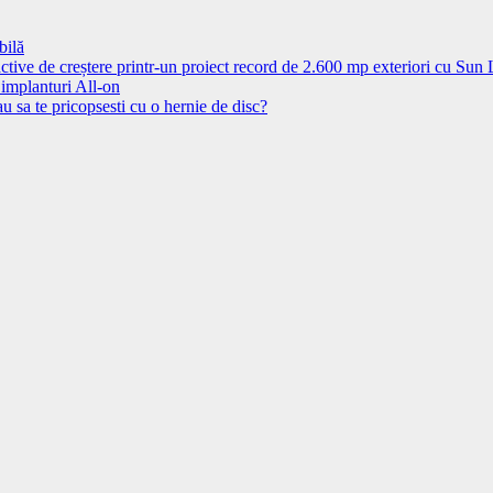
bilă
ctive de creștere printr-un proiect record de 2.600 mp exteriori cu Sun
 implanturi All-on
u sa te pricopsesti cu o hernie de disc?