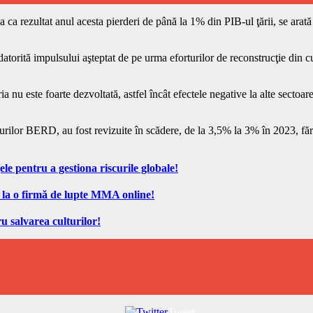
 ca rezultat anul acesta pierderi de până la 1% din PIB-ul ţării, se ara
 datorită impulsului aşteptat de pe urma eforturilor de reconstrucţie din
a nu este foarte dezvoltată, astfel încât efectele negative la alte sectoa
urilor BERD, au fost revizuite în scădere, de la 3,5% la 3% în 2023, fără
ele pentru a gestiona riscurile globale!
 la o firmă de lupte MMA online!
u salvarea culturilor!
Tweet