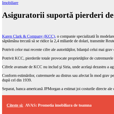
Imobiliare
Asiguratorii suportă pierderi de
Karen Clark & Company (KCC),
o companie specializată în modelarea 
săptămâna trecută să se ridice la 2,4 miliarde de dolari, transmite Reut
Potrivit celor mai recente cifre ale autorităţilor, bilanţul celui mai gr
Potrivit KCC, pierderile totale provocate proprietăţilor de cutremurele
Cifrele avansate de KCC nu includ şi Siria, unde acelaşi dezastru a ag
Conform estimărilor, cutremurele au distrus sau afectat în mod grav pes
după cel din 1939.
Separat, banca americană JPMorgan a estimat joi costurile directe ale d
Citeste si:
AVAS: Promotia imobiliara de toamna