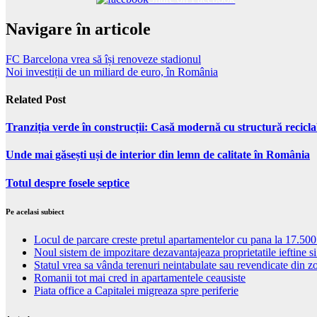
Navigare în articole
FC Barcelona vrea să își renoveze stadionul
Noi investiții de un miliard de euro, în România
Related Post
Tranziția verde în construcții: Casă modernă cu structură recicla
Unde mai găsești uși de interior din lemn de calitate în România
Totul despre fosele septice
Pe acelasi subiect
Locul de parcare creste pretul apartamentelor cu pana la 17.500
Noul sistem de impozitare dezavantajeaza proprietatile ieftine s
Statul vrea sa vânda terenuri neintabulate sau revendicate din z
Romanii tot mai cred in apartamentele ceausiste
Piata office a Capitalei migreaza spre periferie