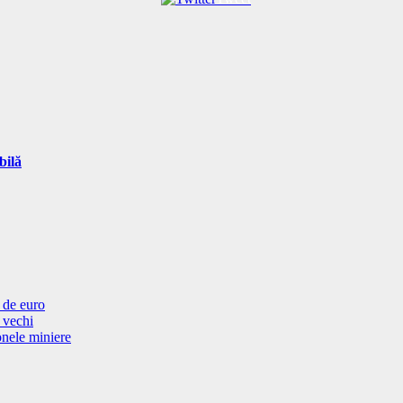
bilă
 de euro
i vechi
onele miniere