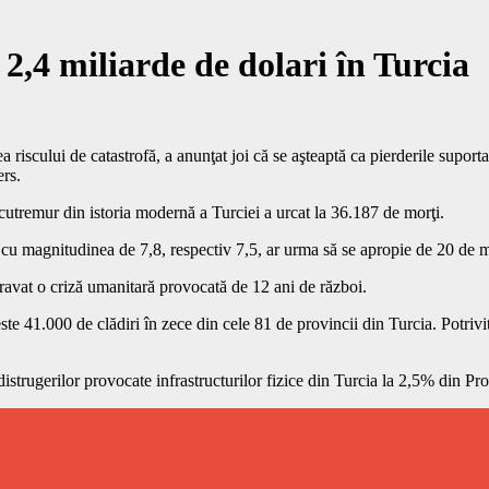
 2,4 miliarde de dolari în Turcia
riscului de catastrofă, a anunţat joi că se aşteaptă ca pierderile suport
ers.
av cutremur din istoria modernă a Turciei a urcat la 36.187 de morţi.
 cu magnitudinea de 7,8, respectiv 7,5, ar urma să se apropie de 20 de m
ravat o criză umanitară provocată de 12 ani de război.
te 41.000 de clădiri în zece din cele 81 de provincii din Turcia. Potrivi
istrugerilor provocate infrastructurilor fizice din Turcia la 2,5% din Pr