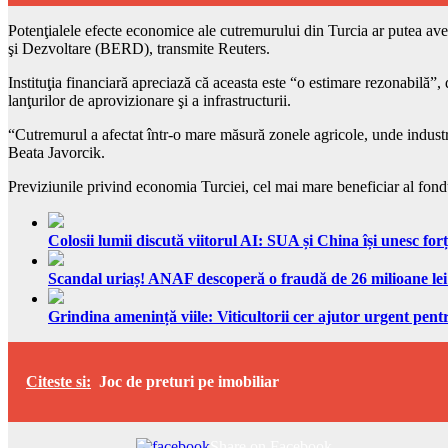
Potenţialele efecte economice ale cutremurului din Turcia ar putea avea
şi Dezvoltare (BERD), transmite Reuters.
Instituţia financiară apreciază că aceasta este “o estimare rezonabilă”,
lanţurilor de aprovizionare şi a infrastructurii.
“Cutremurul a afectat într-o mare măsură zonele agricole, unde industri
Beata Javorcik.
Previziunile privind economia Turciei, cel mai mare beneficiar al fond
Colosii lumii discută viitorul AI: SUA și China își unesc forț
Scandal uriaș! ANAF descoperă o fraudă de 26 milioane lei
Grindina amenință viile: Viticultorii cer ajutor urgent pentr
Citeste si:
Joc de preturi pe imobiliar
Share on Facebook