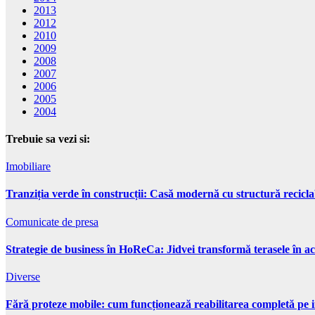
2013
2012
2010
2009
2008
2007
2006
2005
2004
Trebuie sa vezi si:
Imobiliare
Tranziția verde în construcții: Casă modernă cu structură recicla
Comunicate de presa
Strategie de business în HoReCa: Jidvei transformă terasele în ac
Diverse
Fără proteze mobile: cum funcționează reabilitarea completă pe 